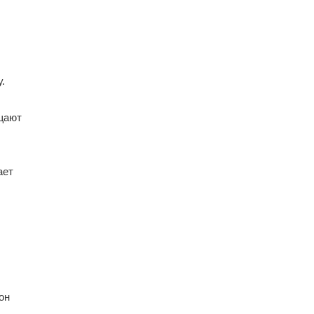
.
щают
ает
он