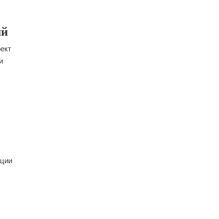
ий
ект
и
ации