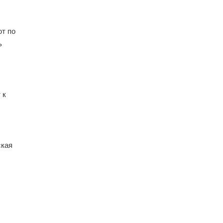
ют по
ь
 к
ская