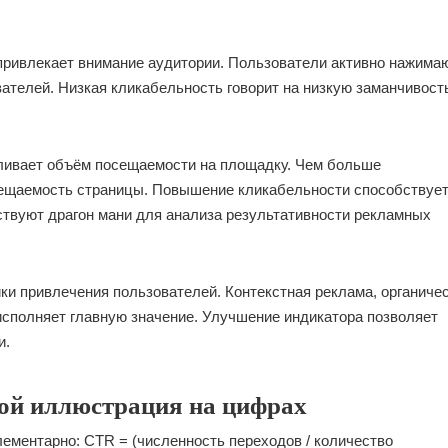
привлекает внимание аудитории. Пользователи активно нажима
ателей. Низкая кликабельность говорит на низкую заманчивост
ивает объём посещаемости на площадку. Чем больше
сещаемость страницы. Повышение кликабельности способствует
ствуют драгон мани для анализа результативности рекламных
ки привлечения пользователей. Контекстная реклама, органиче
исполняет главную значение. Улучшение индикатора позволяет
и.
той иллюстрация на цифрах
ементарно: CTR = (численность переходов / количество