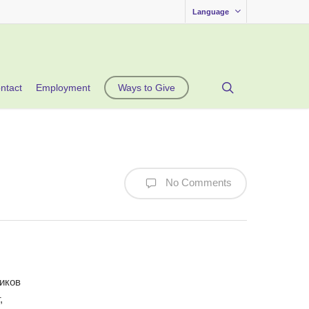
Language
search
ntact
Employment
Ways to Give
No Comments
иков
,