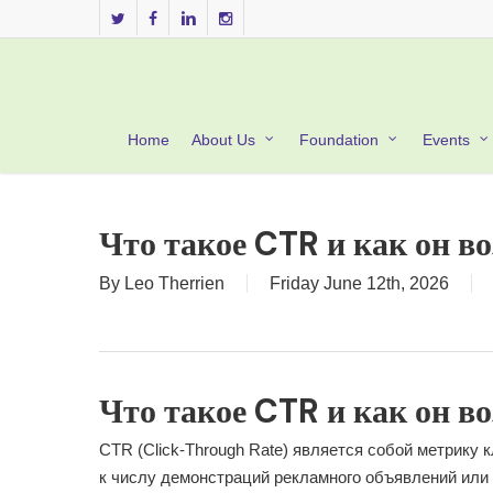
Skip
twitter
facebook
linkedin
instagram
to
main
content
Home
About Us
Foundation
Events
Что такое CTR и как он во
By
Leo Therrien
Friday June 12th, 2026
Что такое CTR и как он во
CTR (Click-Through Rate) является собой метрику
к числу демонстраций рекламного объявлений или 