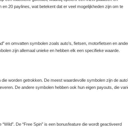
en en 20 paylines, wat betekent dat er veel mogelijkheden zijn om te
ad” en omvatten symbolen zoals auto’s, fietsen, motorfietsen en ande
olen zijn allemaal unieke en hebben elk een specifieke waarde.
en die worden getrokken. De meest waardevolle symbolen zijn de auto’
everen. De andere symbolen hebben ook hun eigen payouts, die vari
e “Wild”. De “Free Spin” is een bonusfeature die wordt geactiveerd