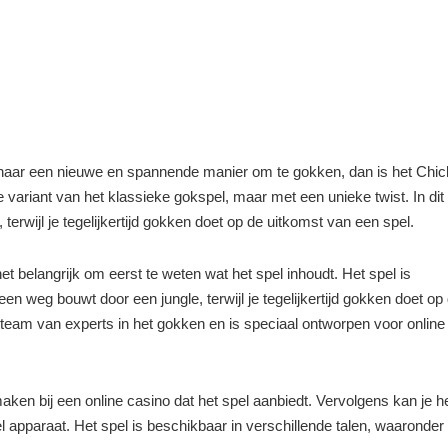
t naar een nieuwe en spannende manier om te gokken, dan is het Chi
e variant van het klassieke gokspel, maar met een unieke twist. In dit
erwijl je tegelijkertijd gokken doet op de uitkomst van een spel.
 belangrijk om eerst te weten wat het spel inhoudt. Het spel is
n weg bouwt door een jungle, terwijl je tegelijkertijd gokken doet op
 team van experts in het gokken en is speciaal ontworpen voor online
ken bij een online casino dat het spel aanbiedt. Vervolgens kan je h
 apparaat. Het spel is beschikbaar in verschillende talen, waaronder