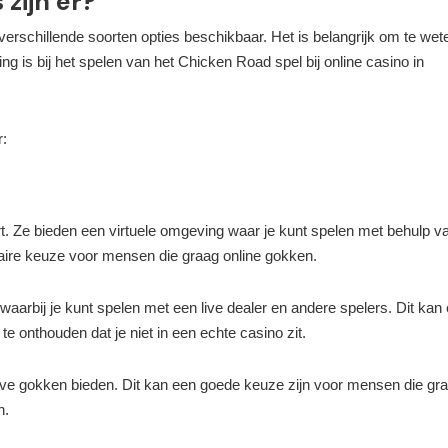
 zijn er?
er verschillende soorten opties beschikbaar. Het is belangrijk om te wet
ng is bij het spelen van het Chicken Road spel bij online casino in
r:
rt. Ze bieden een virtuele omgeving waar je kunt spelen met behulp v
aire keuze voor mensen die graag online gokken.
, waarbij je kunt spelen met een live dealer en andere spelers. Dit kan
e onthouden dat je niet in een echte casino zit.
n live gokken bieden. Dit kan een goede keuze zijn voor mensen die gr
n.