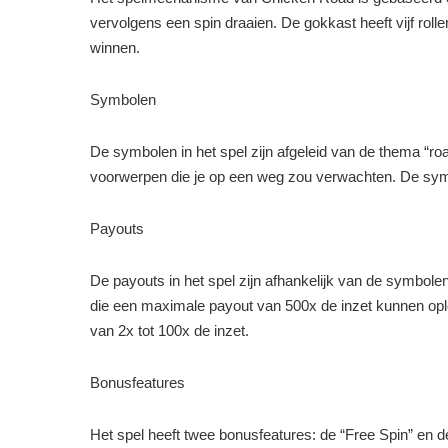
vervolgens een spin draaien. De gokkast heeft vijf roll
winnen.
Symbolen
De symbolen in het spel zijn afgeleid van de thema “ro
voorwerpen die je op een weg zou verwachten. De symb
Payouts
De payouts in het spel zijn afhankelijk van de symbol
die een maximale payout van 500x de inzet kunnen opl
van 2x tot 100x de inzet.
Bonusfeatures
Het spel heeft twee bonusfeatures: de “Free Spin” en d