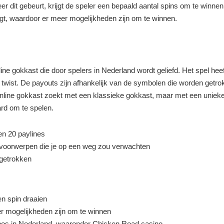
dit gebeurt, krijgt de speler een bepaald aantal spins om te winnen
gt, waardoor er meer mogelijkheden zijn om te winnen.
ine gokkast die door spelers in Nederland wordt geliefd. Het spel heef
ist. De payouts zijn afhankelijk van de symbolen die worden getro
 online gokkast zoekt met een klassieke gokkast, maar met een uniek
ard om te spelen.
en 20 paylines
e voorwerpen die je op een weg zou verwachten
 getrokken
n spin draaien
r mogelijkheden zijn om te winnen
sinos in Nederland, waaronder Chicken Road casino