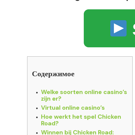
Содержимое
Welke soorten online casino’s
zijn er?
Virtual online casino’s
Hoe werkt het spel Chicken
Road?
Winnen bij Chicken Road: