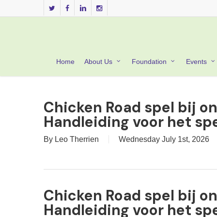
Skip
twitter
facebook
linkedin
instagram
to
main
content
Home
About Us
Foundation
Events
Chicken Road spel bij on
Handleiding voor het sp
By
Leo Therrien
Wednesday July 1st, 2026
Chicken Road spel bij on
Handleiding voor het sp