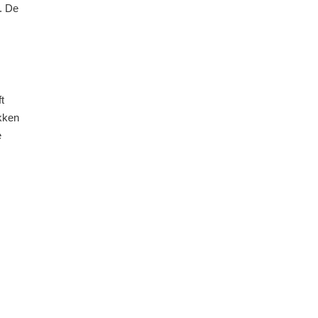
. De
t
kken
e