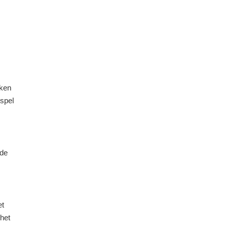
cken
 spel
 de
et
 het