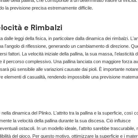
finale della pallina, che corrisponde a un determinato valore di vincita.
do la previsione precisa estremamente difficile.
elocità e Rimbalzi
a dalle leggi della fisica, in particolare dalla dinamica dei rimbalzi. L'a
ina l'angolo di riflessione, generando un cambiamento di direzione. Qu
 fattori. La velocità iniziale della pallina, la sua massa, l'elasticità d
nte il percorso complessivo. Una pallina lanciata con maggiore forza a
a sarà più sensibile alle variazioni causate dai pioli. È importante notar
rre elementi di casualità, rendendo impossibile una previsione matema
nella dinamica del Plinko. L'attrito tra la pallina e la superficie, così 
lmente la velocità della pallina durante la sua discesa. Ciò influisce
eventuali ostacoli. In un modello ideale, l'attrito sarebbe trascurabile,
ibilità del gioco. Per questo motivo, ottimizzare la superficie e i materi