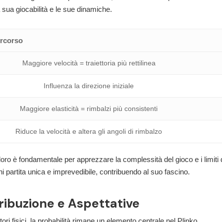
a sua giocabilità e le sue dinamiche.
ercorso
Maggiore velocità = traiettoria più rettilinea
Influenza la direzione iniziale
Maggiore elasticità = rimbalzi più consistenti
Riduce la velocità e altera gli angoli di rimbalzo
o è fondamentale per apprezzare la complessità del gioco e i limiti 
ni partita unica e imprevedibile, contribuendo al suo fascino.
tribuzione e Aspettative
tori fisici, la probabilità rimane un elemento centrale nel Plinko.