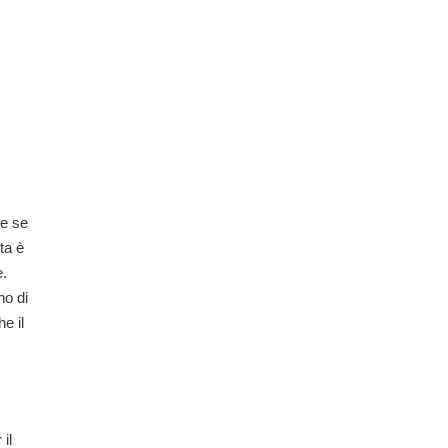
he se
ta è
e.
no di
e il
il