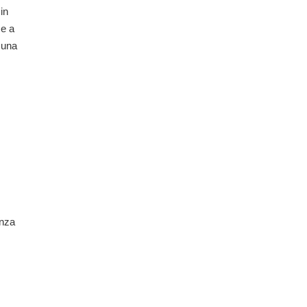
in
 e a
e una
enza