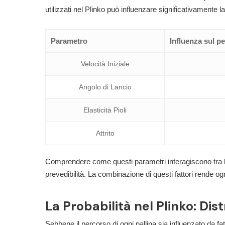
utilizzati nel Plinko può influenzare significativamente l
Parametro
Influenza sul p
Velocità Iniziale
Angolo di Lancio
Elasticità Pioli
Attrito
Comprendere come questi parametri interagiscono tra lor
prevedibilità. La combinazione di questi fattori rende og
La Probabilità nel Plinko: Dis
Sebbene il percorso di ogni pallina sia influenzato da fat