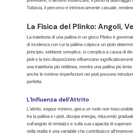
prevedere, o almeno influenzare, il punto di atterraggio 
Tuttavia, il percorso è intrinsecamente casuale, renden
La Fisica del Plinko: Angoli, V
La traiettoria di una pallina in un gioco Plinko è governat
di incidenza con cui la pallina colpisce un piolo determ
principio, sebbene semplice, si complica a causa di diversi
pioli e la loro disposizione influenzano significativame
una traiettoria più rettilinea, mentre una pallina più lent
anche le minime imperfezioni nei pioli possono introdu
perfetta.
L'Influenza dell'Attrito
L'attrito, seppur minimo, gioca un ruolo non trascurabile 
tra la pallina e i pioli, dissipa energia, riducendo gradua
sull'angolo di rimbalzo e sulla sua capacità di superare 
nella realtà è una variabile che contribuisce all'impreved