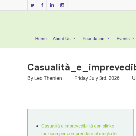
Skip
twitter
facebook
linkedin
instagram
to
main
content
Home
About Us
Foundation
Events
Casualità_e_imprevedi
By
Leo Therrien
Friday July 3rd, 2026
U
Casualità e imprevedibilità con plinko
funziona per comprendere al meglio le