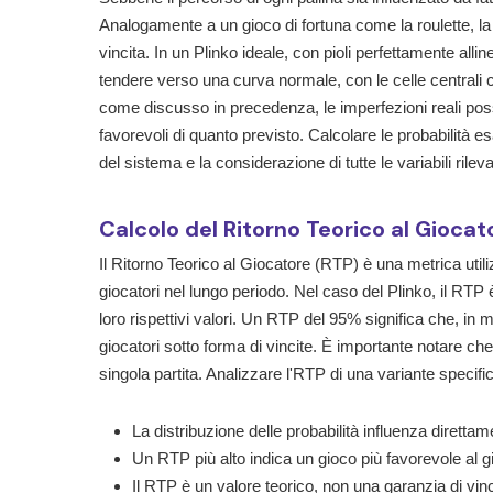
Analogamente a un gioco di fortuna come la roulette, la p
vincita. In un Plinko ideale, con pioli perfettamente alli
tendere verso una curva normale, con le celle centrali che
come discusso in precedenza, le imperfezioni reali pos
favorevoli di quanto previsto. Calcolare le probabilità
del sistema e la considerazione di tutte le variabili rileva
Calcolo del Ritorno Teorico al Giocat
Il Ritorno Teorico al Giocatore (RTP) è una metrica utili
giocatori nel lungo periodo. Nel caso del Plinko, il RTP è 
loro rispettivi valori. Un RTP del 95% significa che, in
giocatori sotto forma di vincite. È importante notare ch
singola partita. Analizzare l'RTP di una variante specifi
La distribuzione delle probabilità influenza direttam
Un RTP più alto indica un gioco più favorevole al g
Il RTP è un valore teorico, non una garanzia di vinc