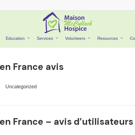
Co
Education
Services
Volunteers
Resources
en France avis
Uncategorized
n France – avis d’utilisateurs