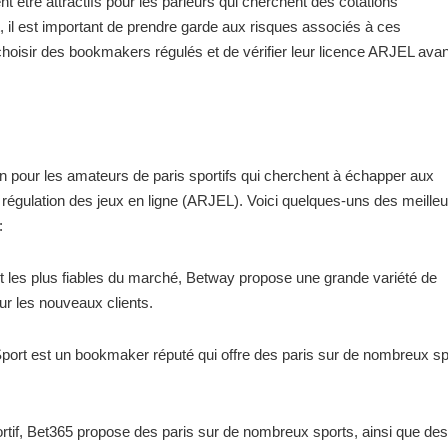
tre attractifs pour les parieurs qui cherchent des cotations
, il est important de prendre garde aux risques associés à ces
oisir des bookmakers régulés et de vérifier leur licence ARJEL avan
 pour les amateurs de paris sportifs qui cherchent à échapper aux
de régulation des jeux en ligne (ARJEL). Voici quelques-uns des meille
:
t les plus fiables du marché, Betway propose une grande variété de
ur les nouveaux clients.
Sport est un bookmaker réputé qui offre des paris sur de nombreux sp
tif, Bet365 propose des paris sur de nombreux sports, ainsi que des