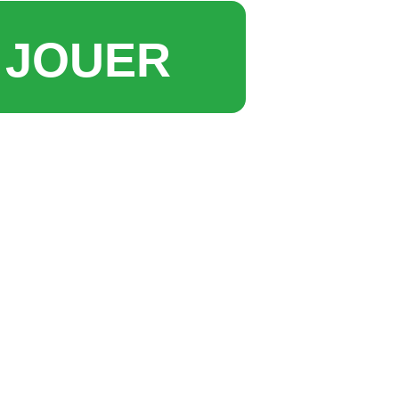
JOUER