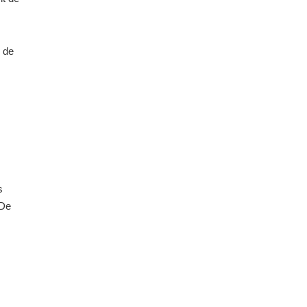
é de
s
 De