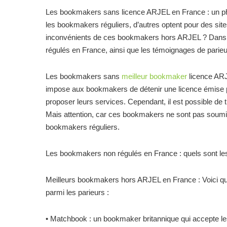
Les bookmakers sans licence ARJEL en France : un phén
les bookmakers réguliers, d’autres optent pour des sit
inconvénients de ces bookmakers hors ARJEL ? Dans ce
régulés en France, ainsi que les témoignages de parieurs
Les bookmakers sans
meilleur bookmaker
licence ARJ
impose aux bookmakers de détenir une licence émise p
proposer leurs services. Cependant, il est possible de
Mais attention, car ces bookmakers ne sont pas soum
bookmakers réguliers.
Les bookmakers non régulés en France : quels sont le
Meilleurs bookmakers hors ARJEL en France : Voici q
parmi les parieurs :
• Matchbook : un bookmaker britannique qui accepte les