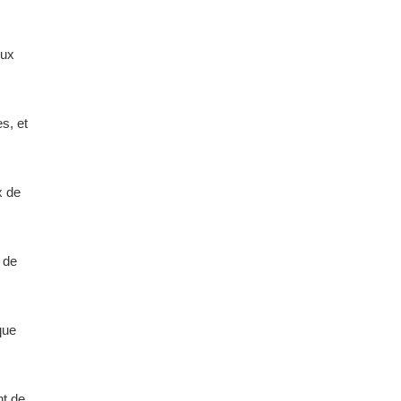
eux
s, et
x de
 de
que
nt de