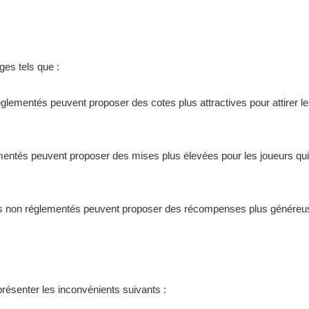
es tels que :
lementés peuvent proposer des cotes plus attractives pour attirer l
entés peuvent proposer des mises plus élevées pour les joueurs qui
s non réglementés peuvent proposer des récompenses plus généreu
ésenter les inconvénients suivants :