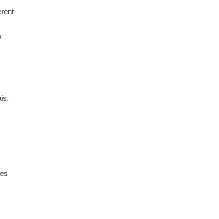
èrent
n
is.
res