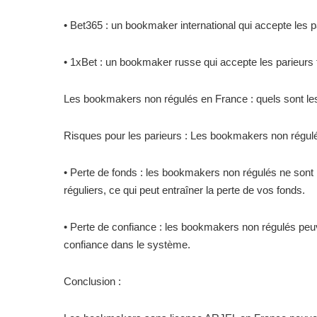
• Bet365 : un bookmaker international qui accepte les p
• 1xBet : un bookmaker russe qui accepte les parieurs 
Les bookmakers non régulés en France : quels sont le
Risques pour les parieurs : Les bookmakers non régul
• Perte de fonds : les bookmakers non régulés ne so
réguliers, ce qui peut entraîner la perte de vos fonds.
• Perte de confiance : les bookmakers non régulés peuve
confiance dans le système.
Conclusion :