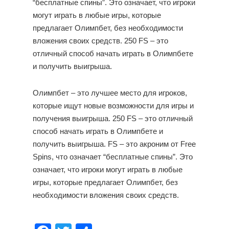
“бесплатные спины”. Это означает, что игроки
могут играть в любые игры, которые
предлагает Олимпбет, без необходимости
вложения своих средств. 250 FS – это
отличный способ начать играть в Олимпбете
и получить выигрыша.
Олимпбет – это лучшее место для игроков,
которые ищут новые возможности для игры и
получения выигрыша. 250 FS – это отличный
способ начать играть в Олимпбете и
получить выигрыша. FS – это акроним от Free
Spins, что означает “бесплатные спины”. Это
означает, что игроки могут играть в любые
игры, которые предлагает Олимпбет, без
необходимости вложения своих средств.