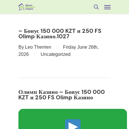
Skip
Menu
to
search
main
content
– Бонус 150 000 KZT и 250 FS
Olimp Казино.1027
By
Leo Therrien
Friday June 26th,
2026
Uncategorized
Олимп Казино – Бонус 150 000
KZT и 250 FS Olimp Казино