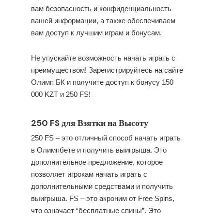
вам безопасность и конфиденциальность
вашей информации, а также обеспечиваем
вам доступ к лучшим играм и бонусам.
Не упускайте возможность начать играть с
преимуществом! Зарегистрируйтесь на сайте
Олимп БК и получите доступ к бонусу 150
000 KZT и 250 FS!
250 FS для Взятки на Высоту
250 FS – это отличный способ начать играть
в Олимпбете и получить выигрыша. Это
дополнительное предложение, которое
позволяет игрокам начать играть с
дополнительными средствами и получить
выигрыша. FS – это акроним от Free Spins,
что означает “бесплатные спины”. Это