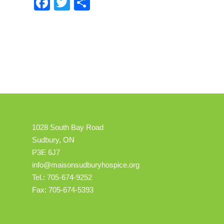
Facebook
Twitter
Share
1028 South Bay Road
Sudbury, ON
P3E 6J7
info@maisonsudburyhospice.org
Tel.: 705-674-9252
Fax: 705-674-5393