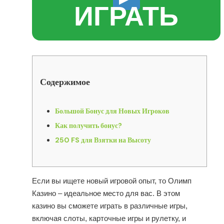
ИГРАТЬ
Содержимое
Большой Бонус для Новых Игроков
Как получить бонус?
250 FS для Взятки на Высоту
Если вы ищете новый игровой опыт, то Олимп
Казино – идеальное место для вас. В этом
казино вы сможете играть в различные игры,
включая слоты, карточные игры и рулетку, и