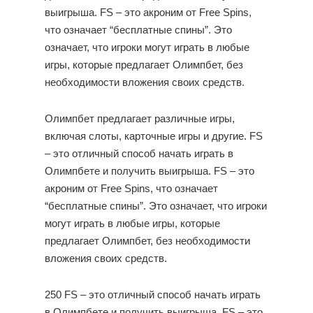
выигрыша. FS – это акроним от Free Spins,
что означает “бесплатные спины”. Это
означает, что игроки могут играть в любые
игры, которые предлагает Олимпбет, без
необходимости вложения своих средств.
Олимпбет предлагает различные игры,
включая слоты, карточные игры и другие. FS
– это отличный способ начать играть в
Олимпбете и получить выигрыша. FS – это
акроним от Free Spins, что означает
“бесплатные спины”. Это означает, что игроки
могут играть в любые игры, которые
предлагает Олимпбет, без необходимости
вложения своих средств.
250 FS – это отличный способ начать играть
в Олимпбете и получить выигрыша. FS – это