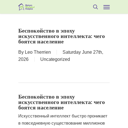
Skip
Menu
to
search
main
content
Беспокойство в эпоху
искусственного интеллекта: чего
боятся население
By
Leo Therrien
Saturday June 27th,
2026
Uncategorized
Беспокойство в эпоху
искусственного интеллекта: чего
боятся население
Искусственный интеллект быстро проникает
в повседневную существование миллионов