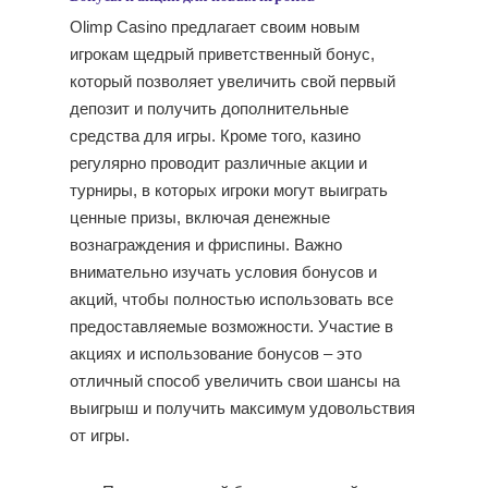
Olimp Casino предлагает своим новым
игрокам щедрый приветственный бонус,
который позволяет увеличить свой первый
депозит и получить дополнительные
средства для игры. Кроме того, казино
регулярно проводит различные акции и
турниры, в которых игроки могут выиграть
ценные призы, включая денежные
вознаграждения и фриспины. Важно
внимательно изучать условия бонусов и
акций, чтобы полностью использовать все
предоставляемые возможности. Участие в
акциях и использование бонусов – это
отличный способ увеличить свои шансы на
выигрыш и получить максимум удовольствия
от игры.