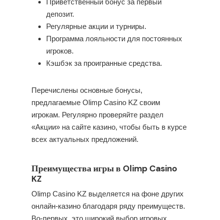
Приветственный бонус за первый
депозит.
Регулярные акции и турниры.
Программа лояльности для постоянных
игроков.
Кэшбэк за проигранные средства.
Перечислены основные бонусы,
предлагаемые Olimp Casino KZ своим
игрокам. Регулярно проверяйте раздел
«Акции» на сайте казино, чтобы быть в курсе
всех актуальных предложений.
Преимущества игры в Olimp Casino
KZ
Olimp Casino KZ выделяется на фоне других
онлайн-казино благодаря ряду преимуществ.
Во-первых, это широкий выбор игровых