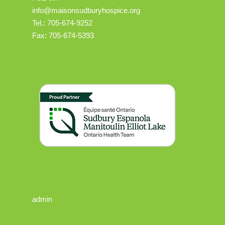
info@maisonsudburyhospice.org
Tel.: 705-674-9252
Fax: 705-674-5393
admin