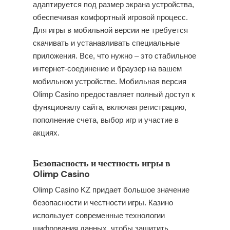
адаптируется под размер экрана устройства,
обеспечивая комфортный игровой процесс.
Для игры в мобильной версии не требуется
скачивать и устанавливать специальные
приложения. Все, что нужно – это стабильное
интернет-соединение и браузер на вашем
мобильном устройстве. Мобильная версия
Olimp Casino предоставляет полный доступ к
функционалу сайта, включая регистрацию,
пополнение счета, выбор игр и участие в
акциях.
Безопасность и честность игры в
Olimp Casino
Olimp Casino KZ придает большое значение
безопасности и честности игры. Казино
использует современные технологии
шифрования данных, чтобы защитить