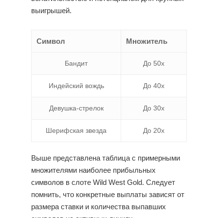
выигрышей.
Символ
Множитель
Бандит
До 50x
Индейский вождь
До 40x
Девушка-стрелок
До 30x
Шерифская звезда
До 20x
Выше представлена таблица с примерными
множителями наиболее прибыльных
символов в слоте Wild West Gold. Следует
помнить, что конкретные выплаты зависят от
размера ставки и количества выпавших