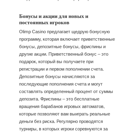
Бонусы и акции для новых и
постоянных игроков
Olimp Casino предлагает щедрую бонусную
программу, которая включает приветственные
бонусы, депозитные бонусы, фриспины и
другие акции. Приветственный бонус – это
подарок, который вы получаете при
регистрации и первом пополнении счета.
Депозитные бонусы начисляются за
последующие пополнения счета и могут
составлять определенный процент от суммы
депозита. Фриспины – это бесплатные
вращения барабанов игровых автоматов,
которые позволяют вам выиграть реальные
деньги без риска. Регулярно проводятся
турниры, в которых игроки соревнуются за