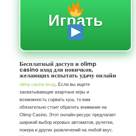
Играть
Бесплатный доступ и olimp
casino вход для новичков,
желающих испытать удачу онлайн
olimp casino вход
. Если вы ищете
захватывающие азартные игры и
возможность сорвать куш, то вам
обязательно стоит обратить внимание на
Olimp Casino. Этот онлайн-ресурс предлагает
широкий выбор игровых автоматов, рулетки,
покера и других развлечений на любой вкус.