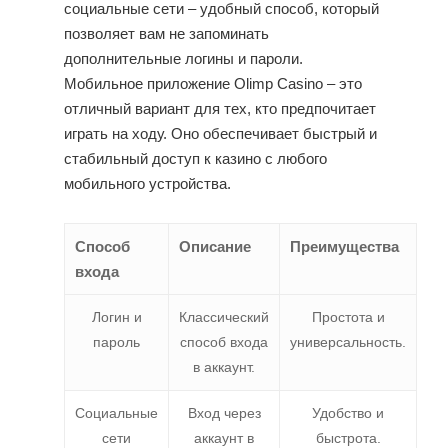
социальные сети – удобный способ, который
позволяет вам не запоминать
дополнительные логины и пароли.
Мобильное приложение Olimp Casino – это
отличный вариант для тех, кто предпочитает
играть на ходу. Оно обеспечивает быстрый и
стабильный доступ к казино с любого
мобильного устройства.
Способ
Описание
Преимущества
входа
Логин и
Классический
Простота и
пароль
способ входа
универсальность.
в аккаунт.
Социальные
Вход через
Удобство и
сети
аккаунт в
быстрота.