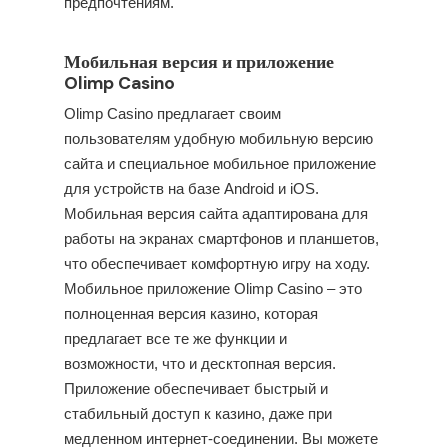
предпочтениям.
Мобильная версия и приложение
Olimp Casino
Olimp Casino предлагает своим
пользователям удобную мобильную версию
сайта и специальное мобильное приложение
для устройств на базе Android и iOS.
Мобильная версия сайта адаптирована для
работы на экранах смартфонов и планшетов,
что обеспечивает комфортную игру на ходу.
Мобильное приложение Olimp Casino – это
полноценная версия казино, которая
предлагает все те же функции и
возможности, что и десктопная версия.
Приложение обеспечивает быстрый и
стабильный доступ к казино, даже при
медленном интернет-соединении. Вы можете