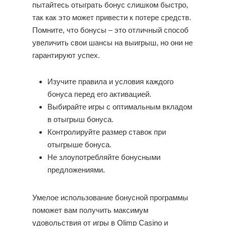
пытайтесь отыграть бонус слишком быстро,
так как это может привести к потере средств.
Помните, что бонусы – это отличный способ
увеличить свои шансы на выигрыш, но они не
гарантируют успех.
Изучите правила и условия каждого
бонуса перед его активацией.
Выбирайте игры с оптимальным вкладом
в отыгрыш бонуса.
Контролируйте размер ставок при
отыгрыше бонуса.
Не злоупотребляйте бонусными
предложениями.
Умелое использование бонусной программы
поможет вам получить максимум
удовольствия от игры в Olimp Casino и