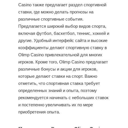
Casino также предлагает раздел спортивной
ставки, где можно делать прогнозы на
различные спортивные события.
Предлагается широкий выбор видов спорта,
включая футбол, баскетбол, теннис, хоккей и
другие. Удобный интерфейс сайта и высокие
коэффициенты делают спортивную ставку в
Olimp Casino привлекательной для многих
игроков. Кроме того, Olimp Casino предлагает
различные бонусы и акции для игроков,
которые делают ставки на спорт. Важно
отметить, что спортивная ставка требует
определенных знаний и опыта, поэтому
рекомендуется начинать с небольших ставок
и постепенно увеличивать их по мере
приобретения опыта.