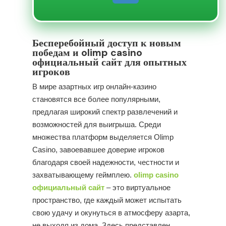
Бесперебойный доступ к новым
победам и olimp casino
официальный сайт для опытных
игроков
В мире азартных игр онлайн-казино
становятся все более популярными,
предлагая широкий спектр развлечений и
возможностей для выигрыша. Среди
множества платформ выделяется Olimp
Casino, завоевавшее доверие игроков
благодаря своей надежности, честности и
захватывающему геймплею.
olimp casino
официальный сайт
– это виртуальное
пространство, где каждый может испытать
свою удачу и окунуться в атмосферу азарта,
не выходя из дома. Здесь представлен