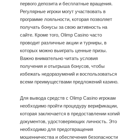
первого депозита и бесплатные вращения.
Регулярные игроки могут участвовать в
программе лояльности, которая позволяет
получать бонусы за свою активность на
сайте. Кроме того, Olimp Casino часто
проводит различные акции и турниры, в
которых можно выиграть ценные призы.
Важно внимательно читать условия
получения и отыгрыша бонусов, чтобы
избежать недоразумений и воспользоваться
всеми преимуществами предложений казино.
Для вывода средств с Olimp Casino игрокам
необходимо пройти процедуру верификации,
которая заключается в предоставлении копий
документов, удостоверяющих личность. Это
необходимо для предотвращения
мошенничества и обеспечения безопасности