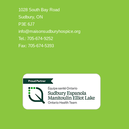
1028 South Bay Road
Sudbury, ON
P3E 6J7
info@maisonsudburyhospice.org
Tel.: 705-674-9252
Fax: 705-674-5393