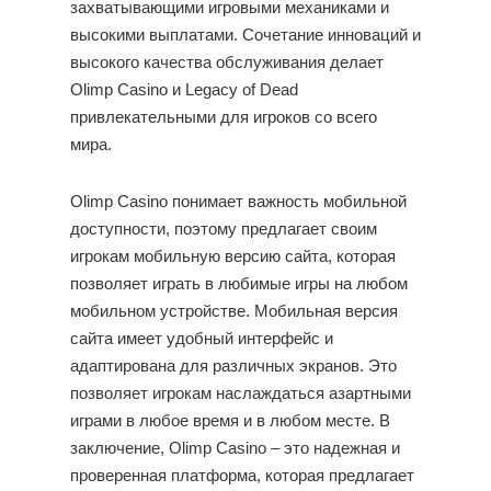
захватывающими игровыми механиками и
высокими выплатами. Сочетание инноваций и
высокого качества обслуживания делает
Olimp Casino и Legacy of Dead
привлекательными для игроков со всего
мира.
Olimp Casino понимает важность мобильной
доступности, поэтому предлагает своим
игрокам мобильную версию сайта, которая
позволяет играть в любимые игры на любом
мобильном устройстве. Мобильная версия
сайта имеет удобный интерфейс и
адаптирована для различных экранов. Это
позволяет игрокам наслаждаться азартными
играми в любое время и в любом месте. В
заключение, Olimp Casino – это надежная и
проверенная платформа, которая предлагает