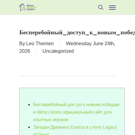
Skip
Menu
to
search
main
content
Бесперебойный_доступ_к_новым_побе
By
Leo Therrien
Wednesday June 24th,
2026
Uncategorized
Бесперебойный доступ к новым победам
и olimp casino официальный сайт для
опытных игроков
Загадки Древнего Египта в слоте Legacy
of Dead