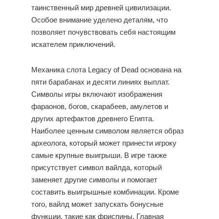
таинственный мир древней цивилизации.
Особое внимание уделено деталям, что
позволяет почувствовать себя настоящим
искателем приключений.
Механика слота Legacy of Dead основана на
пяти барабанах и десяти линиях выплат.
Символы игры включают изображения
фараонов, богов, скарабеев, амулетов и
других артефактов древнего Египта.
Наиболее ценным символом является образ
археолога, который может принести игроку
самые крупные выигрыши. В игре также
присутствует символ вайлда, который
заменяет другие символы и помогает
составить выигрышные комбинации. Кроме
того, вайлд может запускать бонусные
функции, такие как фриспины. Главная