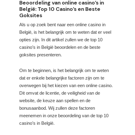
Beoordeling van online casino’s in
België: Top 10 Casino’s en Beste
Goksites
Als u op zoek bent naar een online casino in
België, is het belangrijk om te weten dat er veel
opties zijn. In dit artikel zullen we de top 10
casino’s in België beoordelen en de beste
goksites presenteren.
Om te beginnen, is het belangrijk om te weten
dat er enkele belangrijke factoren zijn om te
overwegen bij het kiezen van een online casino.
Dit omvat de licentie, de veiligheid van de
website, de keuze aan spellen en de
bonusaanbod. Wij zullen deze factoren
meenemen in onze beoordeling van de top 10
casino’s in België.