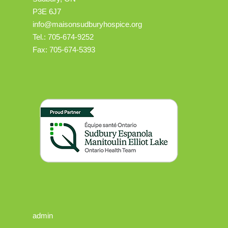
P3E 6J7
info@maisonsudburyhospice.org
Tel.: 705-674-9252
Fax: 705-674-5393
admin