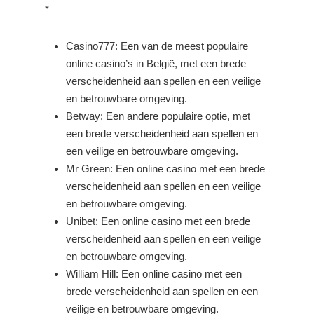
*
Casino777: Een van de meest populaire
online casino’s in België, met een brede
verscheidenheid aan spellen en een veilige
en betrouwbare omgeving.
Betway: Een andere populaire optie, met
een brede verscheidenheid aan spellen en
een veilige en betrouwbare omgeving.
Mr Green: Een online casino met een brede
verscheidenheid aan spellen en een veilige
en betrouwbare omgeving.
Unibet: Een online casino met een brede
verscheidenheid aan spellen en een veilige
en betrouwbare omgeving.
William Hill: Een online casino met een
brede verscheidenheid aan spellen en een
veilige en betrouwbare omgeving.