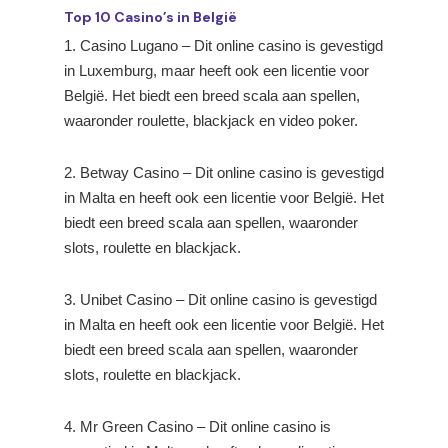
Top 10 Casino’s in België
1. Casino Lugano – Dit online casino is gevestigd
in Luxemburg, maar heeft ook een licentie voor
België. Het biedt een breed scala aan spellen,
waaronder roulette, blackjack en video poker.
2. Betway Casino – Dit online casino is gevestigd
in Malta en heeft ook een licentie voor België. Het
biedt een breed scala aan spellen, waaronder
slots, roulette en blackjack.
3. Unibet Casino – Dit online casino is gevestigd
in Malta en heeft ook een licentie voor België. Het
biedt een breed scala aan spellen, waaronder
slots, roulette en blackjack.
4. Mr Green Casino – Dit online casino is