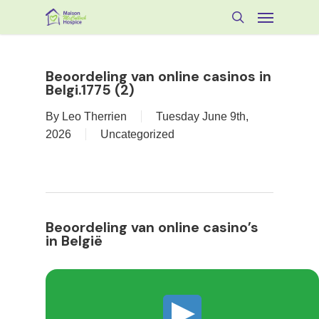
Skip
Menu
to
search
main
content
Beoordeling van online casinos in
Belgi.1775 (2)
By
Leo Therrien
Tuesday June 9th,
2026
Uncategorized
Beoordeling van online casino’s
in België