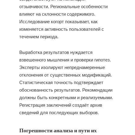
отзывчивости. Региональные особенности
влияют на склонности содержимого.
Исследование когорт показывает, как
изменяется активность пользователей с
течением периода.
Выработка результатов нуждается
взвешенного мышления и проверки гипотез.
Эксперты изолируют непреднамеренные
отклонения от существенных модификаций.
Статистическая точность подтверждает
обоснованность результатов. Рекомендации
должны быть конкретными и реализуемыми.
Регистрация заключений создаёт архив
сведений для последующих выборов.
Погрешности анализа и пути их