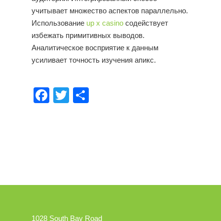
учитывает множество аспектов параллельно.
Использование
up x casino
содействует
избежать примитивных выводов.
Аналитическое восприятие к данным
усиливает точность изучения апикс.
Facebook
Twitter
Share
1028 South Bay Road