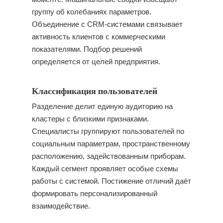
группу об колебаниях параметров.
Объединение с CRM-системами связывает
активность клиентов с коммерческими
показателями. Подбор решений
определяется от целей предприятия.
Классификация пользователей
Разделение делит единую аудиторию на
кластеры с близкими признаками.
Специалисты группируют пользователей по
социальным параметрам, пространственному
расположению, задействованным приборам.
Каждый сегмент проявляет особые схемы
работы с системой. Постижение отличий даёт
формировать персонализированный
взаимодействие.