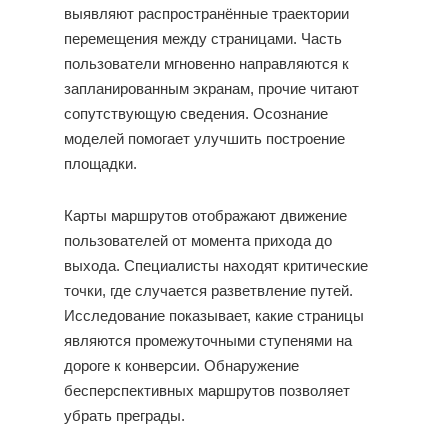
выявляют распространённые траектории
перемещения между страницами. Часть
пользователи мгновенно направляются к
запланированным экранам, прочие читают
сопутствующую сведения. Осознание
моделей помогает улучшить построение
площадки.
Карты маршрутов отображают движение
пользователей от момента прихода до
выхода. Специалисты находят критические
точки, где случается разветвление путей.
Исследование показывает, какие страницы
являются промежуточными ступенями на
дороге к конверсии. Обнаружение
бесперспективных маршрутов позволяет
убрать преграды.