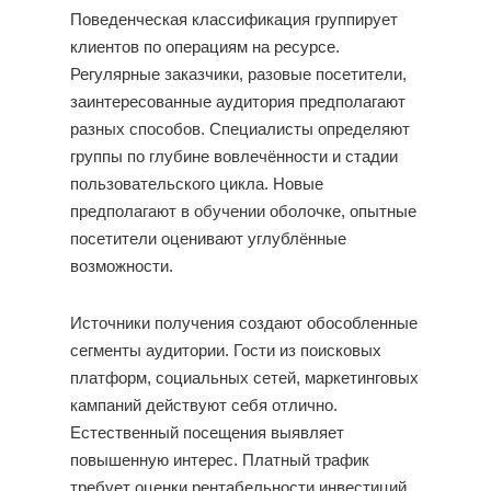
Поведенческая классификация группирует
клиентов по операциям на ресурсе.
Регулярные заказчики, разовые посетители,
заинтересованные аудитория предполагают
разных способов. Специалисты определяют
группы по глубине вовлечённости и стадии
пользовательского цикла. Новые
предполагают в обучении оболочке, опытные
посетители оценивают углублённые
возможности.
Источники получения создают обособленные
сегменты аудитории. Гости из поисковых
платформ, социальных сетей, маркетинговых
кампаний действуют себя отлично.
Естественный посещения выявляет
повышенную интерес. Платный трафик
требует оценки рентабельности инвестиций .