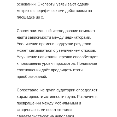
оснований. Эксперты увязывают сдвиги
метрик с специфическими действиями на
площадке up x.
Сопоставительный исследование помогает
найти зависимости между индикаторами.
Увеличение времени подгрузки разделов
может связываться с увеличением отказов.
Улучшение навигации нередко способствует
к повышению уровня просмотра. Понимание
соотношений даёт предвидеть итоги
преобразований.
Сопоставление групп аудитории определяет
характерности активности групп. Различия в
превращении между мобильными и
стационарными посетителями
свидетельствуют на неполадки