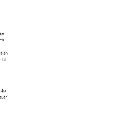
rne
ten
ielen
 ist
 die
euer