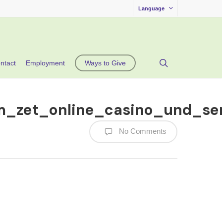
Language
search
ntact
Employment
Ways to Give
m_zet_online_casino_und_ser
No Comments