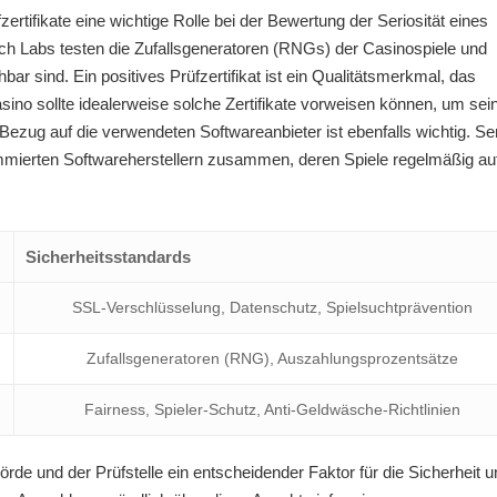
rtifikate eine wichtige Rolle bei der Bewertung der Seriosität eines
h Labs testen die Zufallsgeneratoren (RNGs) der Casinospiele und
bar sind. Ein positives Prüfzertifikat ist ein Qualitätsmerkmal, das
casino sollte idealerweise solche Zertifikate vorweisen können, um sei
Bezug auf die verwendeten Softwareanbieter ist ebenfalls wichtig. Se
mmierten Softwareherstellern zusammen, deren Spiele regelmäßig auf
Sicherheitsstandards
SSL-Verschlüsselung, Datenschutz, Spielsuchtprävention
Zufallsgeneratoren (RNG), Auszahlungsprozentsätze
Fairness, Spieler-Schutz, Anti-Geldwäsche-Richtlinien
hörde und der Prüfstelle ein entscheidender Faktor für die Sicherheit 