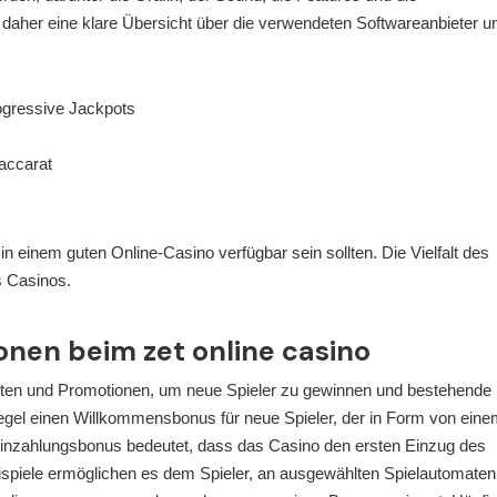
 daher eine klare Übersicht über die verwendeten Softwareanbieter u
rogressive Jackpots
Baccarat
e in einem guten Online-Casino verfügbar sein sollten. Die Vielfalt des
es Casinos.
nen beim zet online casino
boten und Promotionen, um neue Spieler zu gewinnen und bestehende
 Regel einen Willkommensbonus für neue Spieler, der in Form von ein
Einzahlungsbonus bedeutet, dass das Casino den ersten Einzug des
ispiele ermöglichen es dem Spieler, an ausgewählten Spielautomaten