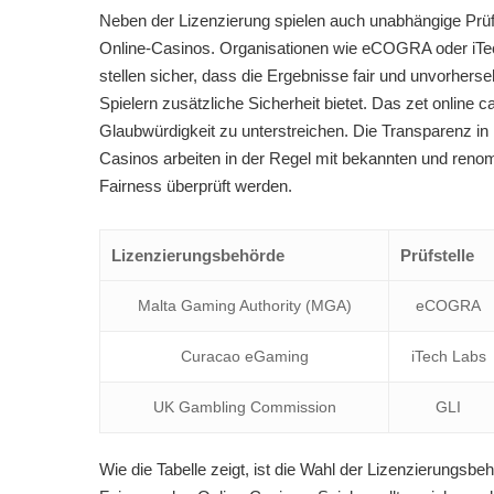
Neben der Lizenzierung spielen auch unabhängige Prüfze
Online-Casinos. Organisationen wie eCOGRA oder iTec
stellen sicher, dass die Ergebnisse fair und unvorherseh
Spielern zusätzliche Sicherheit bietet. Das zet online 
Glaubwürdigkeit zu unterstreichen. Die Transparenz in 
Casinos arbeiten in der Regel mit bekannten und reno
Fairness überprüft werden.
Lizenzierungsbehörde
Prüfstelle
Malta Gaming Authority (MGA)
eCOGRA
Curacao eGaming
iTech Labs
UK Gambling Commission
GLI
Wie die Tabelle zeigt, ist die Wahl der Lizenzierungsbe