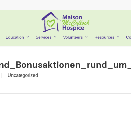
Co
Education
Services
Volunteers
Resources
und_Bonusaktionen_rund_um_v
Uncategorized