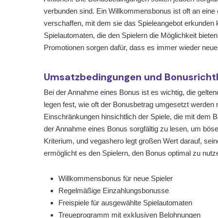
verbunden sind. Ein Willkommensbonus ist oft an eine
verschaffen, mit dem sie das Spieleangebot erkunden k
Spielautomaten, die den Spielern die Möglichkeit biet
Promotionen sorgen dafür, dass es immer wieder neue A
Umsatzbedingungen und Bonusrichtl
Bei der Annahme eines Bonus ist es wichtig, die gelt
legen fest, wie oft der Bonusbetrag umgesetzt werde
Einschränkungen hinsichtlich der Spiele, die mit dem 
der Annahme eines Bonus sorgfältig zu lesen, um böse
Kriterium, und vegashero legt großen Wert darauf, sei
ermöglicht es den Spielern, den Bonus optimal zu nutz
Willkommensbonus für neue Spieler
Regelmäßige Einzahlungsbonusse
Freispiele für ausgewählte Spielautomaten
Treueprogramm mit exklusiven Belohnungen