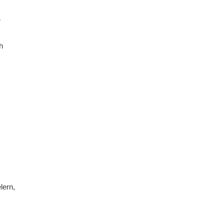
r
h
lern,