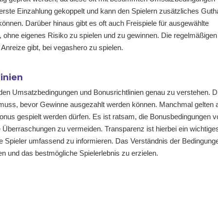
 erste Einzahlung gekoppelt und kann den Spielern zusätzliches Gut
önnen. Darüber hinaus gibt es oft auch Freispiele für ausgewählte
en, ohne eigenes Risiko zu spielen und zu gewinnen. Die regelmäßigen
nreize gibt, bei vegashero zu spielen.
inien
enden Umsatzbedingungen und Bonusrichtlinien genau zu verstehen. D
n muss, bevor Gewinne ausgezahlt werden können. Manchmal gelten 
Bonus gespielt werden dürfen. Es ist ratsam, die Bonusbedingungen v
 Überraschungen zu vermeiden. Transparenz ist hierbei ein wichtige
ne Spieler umfassend zu informieren. Das Verständnis der Bedingung
en und das bestmögliche Spielerlebnis zu erzielen.