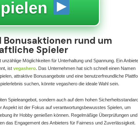
pielen
d Bonusaktionen rund um
ftliche Spieler
tet unzählige Möglichkeiten für Unterhaltung und Spannung. Ein Anbiete
nt, ist
vegashero
. Das Unternehmen hat sich schnell einen Namen
elen, attraktive Bonusangebote und eine benutzerfreundliche Plattf
Spielerlebnis suchen, könnte vegashero die ideale Wahl sein.
eiten Spieleangebot, sondern auch auf dem hohen Sicherheitsstandar
r Aspekt ist der Fokus auf verantwortungsbewusstes Spielen, um
Umgebung ihr Hobby genießen können. Regelmäßige Überprüfungen und
chen das Engagement des Anbieters für Fairness und Zuverlässigkeit.