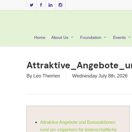
Skip
twitter
facebook
linkedin
instagram
to
main
content
Home
About Us
Foundation
Events
Attraktive_Angebote_
By
Leo Therrien
Wednesday July 8th, 2026
Attraktive Angebote und Bonusaktionen
rund um vegashero für leidenschaftliche