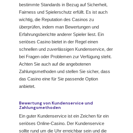
bestimmte Standards in Bezug auf Sicherheit,
Fairness und Spielerschutz erfüllt. Es ist auch
wichtig, die Reputation des Casinos zu
überprüfen, indem man Bewertungen und
Erfahrungsberichte anderer Spieler liest. Ein
seriöses Casino bietet in der Regel einen
schnellen und zuverlässigen Kundenservice, der
bei Fragen oder Problemen zur Verfügung steht.
Achten Sie auch auf die angebotenen
Zahlungsmethoden und stellen Sie sicher, dass
das Casino eine für Sie passende Option
anbietet.
Bewertung von Kundenservice und
Zahlungsmethoden
Ein guter Kundenservice ist ein Zeichen für ein
seriöses Online-Casino. Der Kundenservice
sollte rund um die Uhr erreichbar sein und die