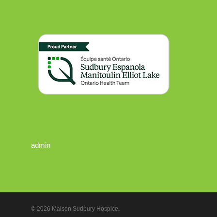
admin
© 2026 Maison Sudbury Hospice.