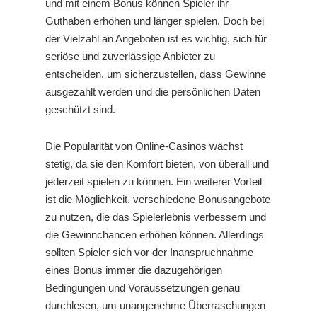
und mit einem Bonus können Spieler ihr
Guthaben erhöhen und länger spielen. Doch bei
der Vielzahl an Angeboten ist es wichtig, sich für
seriöse und zuverlässige Anbieter zu
entscheiden, um sicherzustellen, dass Gewinne
ausgezahlt werden und die persönlichen Daten
geschützt sind.
Die Popularität von Online-Casinos wächst
stetig, da sie den Komfort bieten, von überall und
jederzeit spielen zu können. Ein weiterer Vorteil
ist die Möglichkeit, verschiedene Bonusangebote
zu nutzen, die das Spielerlebnis verbessern und
die Gewinnchancen erhöhen können. Allerdings
sollten Spieler sich vor der Inanspruchnahme
eines Bonus immer die dazugehörigen
Bedingungen und Voraussetzungen genau
durchlesen, um unangenehme Überraschungen