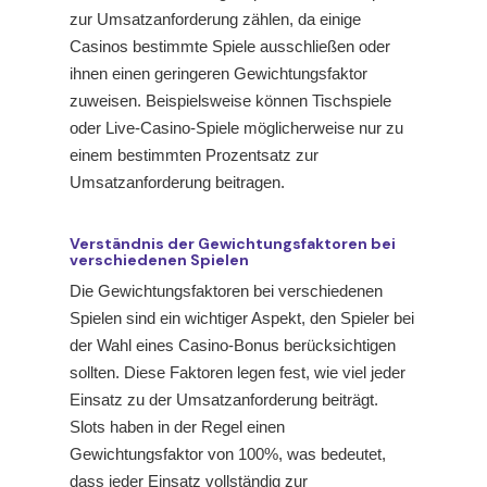
zur Umsatzanforderung zählen, da einige
Casinos bestimmte Spiele ausschließen oder
ihnen einen geringeren Gewichtungsfaktor
zuweisen. Beispielsweise können Tischspiele
oder Live-Casino-Spiele möglicherweise nur zu
einem bestimmten Prozentsatz zur
Umsatzanforderung beitragen.
Verständnis der Gewichtungsfaktoren bei
verschiedenen Spielen
Die Gewichtungsfaktoren bei verschiedenen
Spielen sind ein wichtiger Aspekt, den Spieler bei
der Wahl eines Casino-Bonus berücksichtigen
sollten. Diese Faktoren legen fest, wie viel jeder
Einsatz zu der Umsatzanforderung beiträgt.
Slots haben in der Regel einen
Gewichtungsfaktor von 100%, was bedeutet,
dass jeder Einsatz vollständig zur