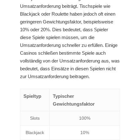
Umsatzanforderung beiträgt. Tischspiele wie
Blackjack oder Roulette haben jedoch oft einen
geringeren Gewichtungsfaktor, beispielsweise
10% oder 20%. Dies bedeutet, dass Spieler
diese Spiele spielen müssen, um die
Umsatzanforderung schneller zu erfüllen. Einige
Casinos schließen bestimmte Spiele auch
vollständig von der Umsatzanforderung aus, was
bedeutet, dass Einsätze in diesen Spielen nicht
zur Umsatzanforderung beitragen.
Spieltyp
Typischer
Gewichtungsfaktor
Slots
100%
Blackjack
10%