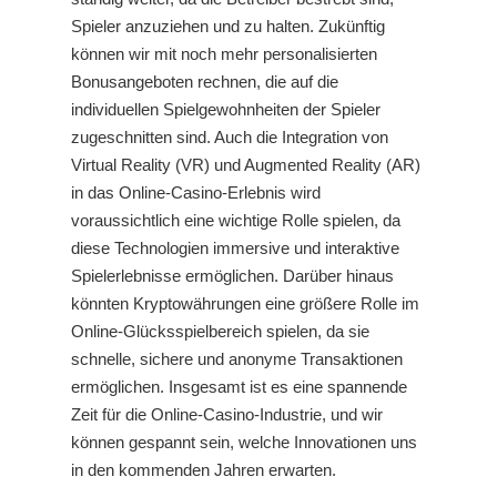
Spieler anzuziehen und zu halten. Zukünftig
können wir mit noch mehr personalisierten
Bonusangeboten rechnen, die auf die
individuellen Spielgewohnheiten der Spieler
zugeschnitten sind. Auch die Integration von
Virtual Reality (VR) und Augmented Reality (AR)
in das Online-Casino-Erlebnis wird
voraussichtlich eine wichtige Rolle spielen, da
diese Technologien immersive und interaktive
Spielerlebnisse ermöglichen. Darüber hinaus
könnten Kryptowährungen eine größere Rolle im
Online-Glücksspielbereich spielen, da sie
schnelle, sichere und anonyme Transaktionen
ermöglichen. Insgesamt ist es eine spannende
Zeit für die Online-Casino-Industrie, und wir
können gespannt sein, welche Innovationen uns
in den kommenden Jahren erwarten.