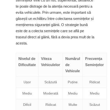
semințelor vine cu un risc suplimentar, deoarece
te poate distrage de la atenția necesară pentru a
evita vehiculele. Prin urmare, este important să
găsești un echilibru între colectarea semințelor și
menținerea siguranței găinii. O strategie bună
este de a colecta semințele care se află pe
traseul direct al găinii, fără a devia prea mult de la
acesta.
Nivelul de
Viteza
Numărul
Frecvența
Dificultate
Vehiculelor
de
Semințelor
Vehicule
Ușor
Scăzută
Puține
Ridicat
Mediu
Moderată
Mediu
Mediu
Dificil
Ridicat
Multe
Scăzut