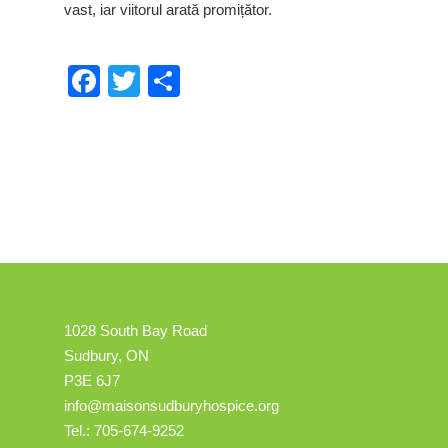
vast, iar viitorul arată promițător.
Facebook
Twitter
Share
1028 South Bay Road
Sudbury, ON
P3E 6J7
info@maisonsudburyhospice.org
Tel.: 705-674-9252