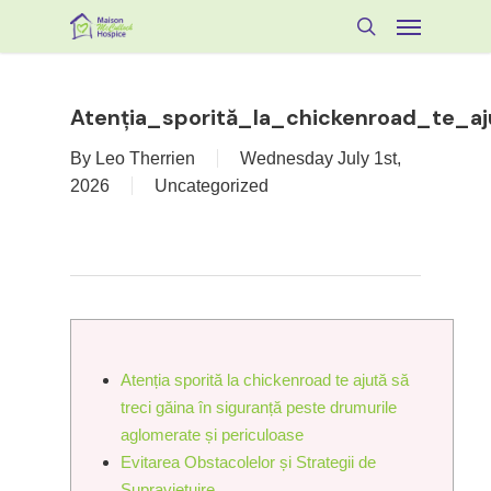
Skip
Menu
to
search
main
content
Atenția_sporită_la_chickenroad_te_a
By
Leo Therrien
Wednesday July 1st,
2026
Uncategorized
Atenția sporită la chickenroad te ajută să
treci găina în siguranță peste drumurile
aglomerate și periculoase
Evitarea Obstacolelor și Strategii de
Supraviețuire