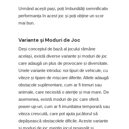
Urmând acești pași, poți îmbunătăți semnificativ
performanța în acest joc și poți obține un scor
mai bun.
Variante și Moduri de Joc
Deși conceptul de bază al jocului rămâne
același, există diverse variante și moduri de joc
care adaugă un plus de provocare și diversitate.
Unele variante introduc noi tipuri de vehicule, cu
viteze și tipare de mișcare diferite. Altele adaugă
obstacole suplimentare, cum ar fi trenuri sau
animale, care necesită o atenție și mai mare. De
asemenea, există moduri de joc care oferă
power-up-uri, cum ar fi imunitatea temporară sau
viteza crescută, care pot ajuta jucătorul să
depășească obstacolele dificile. Aceste variante
și moduri de joc mențin jocul proaspăt și