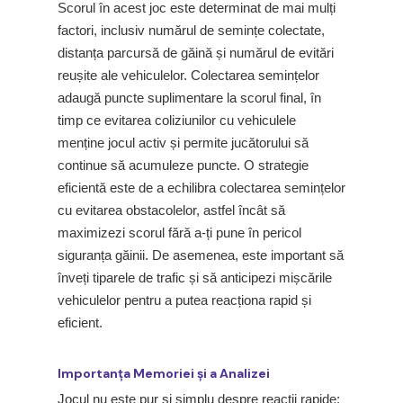
Scorul în acest joc este determinat de mai mulți
factori, inclusiv numărul de semințe colectate,
distanța parcursă de găină și numărul de evitări
reușite ale vehiculelor. Colectarea semințelor
adaugă puncte suplimentare la scorul final, în
timp ce evitarea coliziunilor cu vehiculele
menține jocul activ și permite jucătorului să
continue să acumuleze puncte. O strategie
eficientă este de a echilibra colectarea semințelor
cu evitarea obstacolelor, astfel încât să
maximizezi scorul fără a-ți pune în pericol
siguranța găinii. De asemenea, este important să
înveți tiparele de trafic și să anticipezi mișcările
vehiculelor pentru a putea reacționa rapid și
eficient.
Importanța Memoriei și a Analizei
Jocul nu este pur și simplu despre reacții rapide;