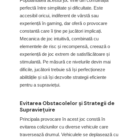
Popularitatea acestui joc vine din combinația
perfectă între simplitate și dificultate. Este
accesibil oricui, indiferent de vârstă sau
experiență în gaming, dar oferă o provocare
constantă care îi ține pe jucători implicați.
Mecanica de joc intuitivă, combinată cu
elementele de risc și recompensă, creează o
experiență de joc extrem de satisfăcătoare și
stimulantă. Pe măsură ce nivelurile devin mai
dificile, jucătorii trebuie să își perfecționeze
abilitățile și să își dezvolte strategii eficiente
pentru a supraviețui.
Evitarea Obstacolelor și Strategii de
Supraviețuire
Principala provocare în acest joc constă în
evitarea coliziunilor cu diverse vehicule care
traversează drumul. Vehiculele se deplasează cu