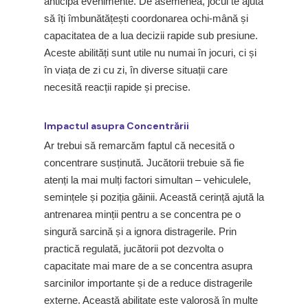
anticipa evenimente. De asemenea, jocul te ajută
să îți îmbunătățești coordonarea ochi-mână și
capacitatea de a lua decizii rapide sub presiune.
Aceste abilități sunt utile nu numai în jocuri, ci și
în viața de zi cu zi, în diverse situații care
necesită reacții rapide și precise.
Impactul asupra Concentrării
Ar trebui să remarcăm faptul că necesită o
concentrare susținută. Jucătorii trebuie să fie
atenți la mai mulți factori simultan – vehiculele,
semințele și poziția găinii. Această cerință ajută la
antrenarea minții pentru a se concentra pe o
singură sarcină și a ignora distragerile. Prin
practică regulată, jucătorii pot dezvolta o
capacitate mai mare de a se concentra asupra
sarcinilor importante și de a reduce distragerile
externe. Această abilitate este valorosă în multe