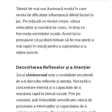
Tabelul de mai sus ilustrează modul în care
nivelul de dificultate influențează diferiți factori în
joc. Pe măsură ce nivelul crește, viteza
vehiculelor și numărul lor cresc, în timp ce
frecvența semințelor scade. Acest lucru
presupune că jucătorii trebuie să fie mai atenți și
mai rapizi în reacții pentru a supraviețui și a
obține puncte.
Dezvoltarea Reflexelor și a Atenției
Jocul
chickenroad
este o modalitate excelentă
de a-ți dezvolta reflexele și atenția. Necesită o
concentrare intensă și o capacitate de a
reacționa rapid la stimuli vizuali. Prin joc
constant, poți îmbunătăți semnificativ viteza de
procesare a informațiilor și capacitatea de a