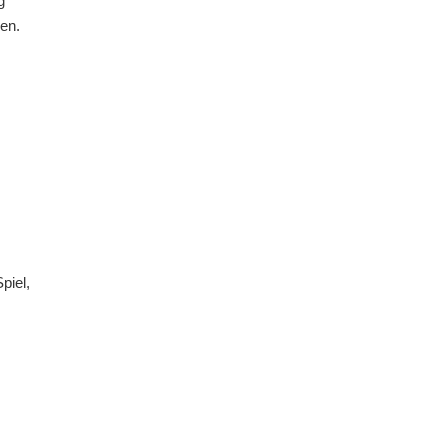
g
en.
piel,