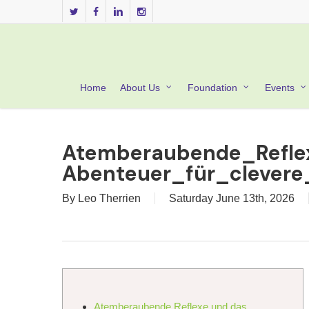
Skip
twitter
facebook
linkedin
instagram
to
main
content
Home
About Us
Foundation
Events
Atemberaubende_Refle
Abenteuer_für_clevere
By
Leo Therrien
Saturday June 13th, 2026
Atemberaubende Reflexe und das