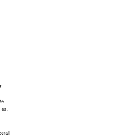
r
ße
 es,
erall