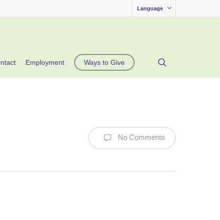
Language
search
ntact
Employment
Ways to Give
No Comments