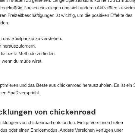
Spiel in Maßen zu genießen. Lange Spielsessions können zu Ermüdun
, regelmäßig Pausen einzulegen und sich anderen Aktivitäten zu widm
n Freizeitbeschäftigungen ist wichtig, um die positiven Effekte des
iden.
 das Spielprinzip zu verstehen.
h herauszufordern.
die beste Methode zu finden.
, wenn du müde wirst.
 optimieren und das Beste aus chickenroad herauszuholen. Es ist ein S
ngen Spaß verspricht.
cklungen von chickenroad
wicklungen von chickenroad entstanden. Einige Versionen bieten
modus oder einen Endlosmodus. Andere Versionen verfügen über