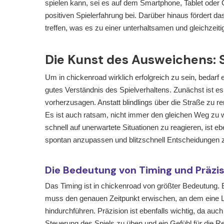
spielen kann, sei es auf dem Smartphone, Tablet oder 
positiven Spielerfahrung bei. Darüber hinaus fördert da
treffen, was es zu einer unterhaltsamen und gleichzeit
Die Kunst des Ausweichens: 
Um in chickenroad wirklich erfolgreich zu sein, bedarf 
gutes Verständnis des Spielverhaltens. Zunächst ist 
vorherzusagen. Anstatt blindlings über die Straße zu 
Es ist auch ratsam, nicht immer den gleichen Weg zu w
schnell auf unerwartete Situationen zu reagieren, ist ebe
spontan anzupassen und blitzschnell Entscheidungen zu
Die Bedeutung von Timing und Präzis
Das Timing ist in chickenroad von größter Bedeutung.
muss den genauen Zeitpunkt erwischen, an dem eine L
hindurchführen. Präzision ist ebenfalls wichtig, da au
Steuerung des Spiels zu üben und ein Gefühl für die 