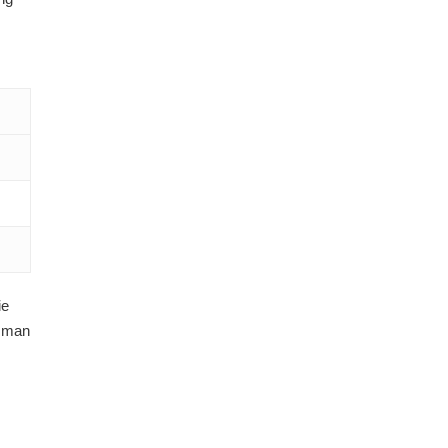
ie
n man