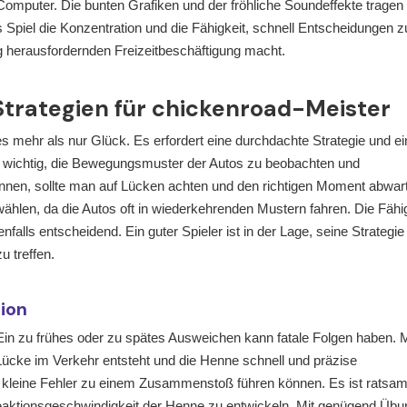
Computer. Die bunten Grafiken und der fröhliche Soundeffekte tragen
s Spiel die Konzentration und die Fähigkeit, schnell Entscheidungen z
ig herausfordernden Freizeitbeschäftigung macht.
Strategien für chickenroad-Meister
es mehr als nur Glück. Es erfordert eine durchdachte Strategie und ei
es wichtig, die Bewegungsmuster der Autos zu beobachten und
rennen, sollte man auf Lücken achten und den richtigen Moment abwar
ählen, da die Autos oft in wiederkehrenden Mustern fahren. Die Fähig
nfalls entscheidend. Ein guter Spieler ist in der Lage, seine Strategie
 treffen.
ion
 Ein zu frühes oder zu spätes Ausweichen kann fatale Folgen haben.
ücke im Verkehr entsteht und die Henne schnell und präzise
ch kleine Fehler zu einem Zusammenstoß führen können. Es ist ratsam
Reaktionsgeschwindigkeit der Henne zu entwickeln. Mit genügend Übu