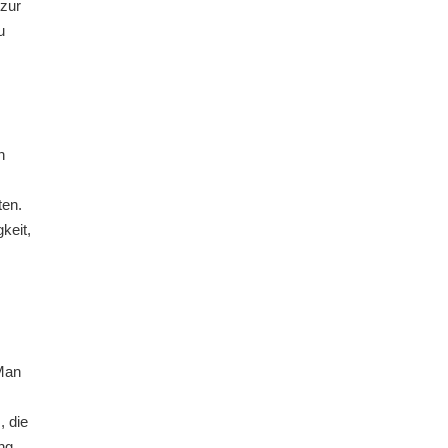
 zur
u
n
ten.
keit,
 Man
, die
ng