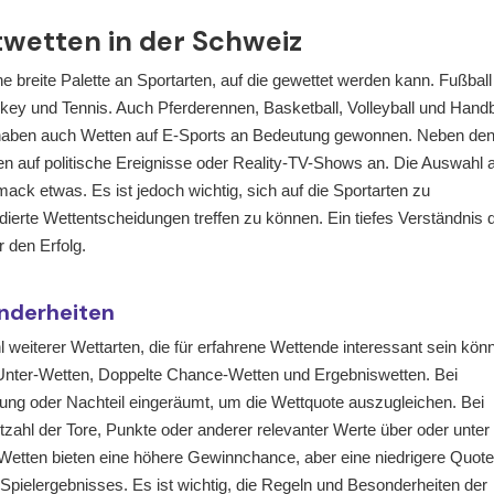
twetten in der Schweiz
ine breite Palette an Sportarten, auf die gewettet werden kann. Fußball 
ockey und Tennis. Auch Pferderennen, Basketball, Volleyball und Handb
ren haben auch Wetten auf E-Sports an Bedeutung gewonnen. Neben de
ten auf politische Ereignisse oder Reality-TV-Shows an. Die Auswahl 
mack etwas. Es ist jedoch wichtig, sich auf die Sportarten zu
ierte Wettentscheidungen treffen zu können. Ein tiefes Verständnis 
r den Erfolg.
onderheiten
 weiterer Wettarten, die für erfahrene Wettende interessant sein kön
Unter-Wetten, Doppelte Chance-Wetten und Ergebniswetten. Bei
ung oder Nachteil eingeräumt, um die Wettquote auszugleichen. Bei
zahl der Tore, Punkte oder anderer relevanter Werte über oder unter
etten bieten eine höhere Gewinnchance, aber eine niedrigere Quote
pielergebnisses. Es ist wichtig, die Regeln und Besonderheiten der