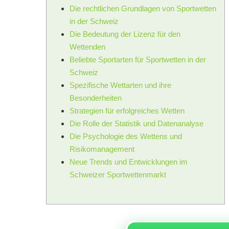
Die rechtlichen Grundlagen von Sportwetten
in der Schweiz
Die Bedeutung der Lizenz für den
Wettenden
Beliebte Sportarten für Sportwetten in der
Schweiz
Spezifische Wettarten und ihre
Besonderheiten
Strategien für erfolgreiches Wetten
Die Rolle der Statistik und Datenanalyse
Die Psychologie des Wettens und
Risikomanagement
Neue Trends und Entwicklungen im
Schweizer Sportwettenmarkt