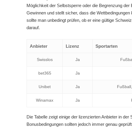
Möglichkeit der Selbstsperre oder die Begrenzung der 
Gewinnen und stellt sicher, dass die Wettbedingungen kl
sollte man unbedingt prüfen, ob er eine gültige Schwei
darauf.
Anbieter
Lizenz
Sportarten
Swisslos
Ja
Fußbal
bet365
Ja
Unibet
Ja
Fußball
Winamax
Ja
Die Tabelle zeigt einige der lizenzierten Anbieter in de
Bonusbedingungen sollten jedoch immer genau geprüft