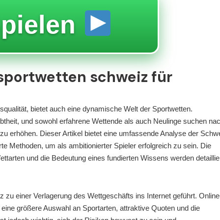
pielen
sportwetten schweiz für
nsqualität, bietet auch eine dynamische Welt der Sportwetten.
btheit, und sowohl erfahrene Wettende als auch Neulinge suchen na
zu erhöhen. Dieser Artikel bietet eine umfassende Analyse der Schw
te Methoden, um als ambitionierter Spieler erfolgreich zu sein. Die
tarten und die Bedeutung eines fundierten Wissens werden detaillie
 zu einer Verlagerung des Wettgeschäfts ins Internet geführt. Online
r eine größere Auswahl an Sportarten, attraktive Quoten und die