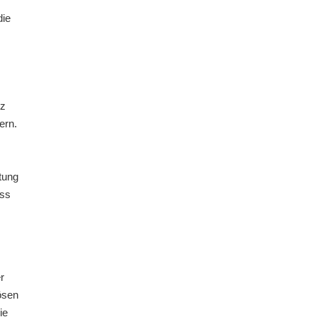
die
tz
ern.
tung
ass
r
ösen
ie