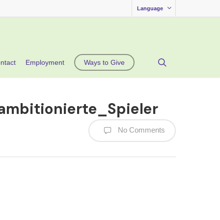
Language
search
ntact
Employment
Ways to Give
mbitionierte_Spieler
No Comments