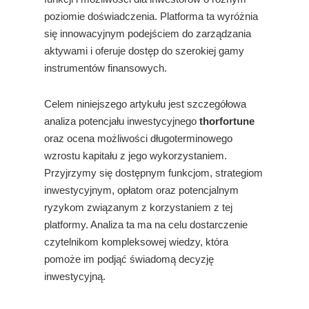
poziomie doświadczenia. Platforma ta wyróżnia
się innowacyjnym podejściem do zarządzania
aktywami i oferuje dostęp do szerokiej gamy
instrumentów finansowych.
Celem niniejszego artykułu jest szczegółowa
analiza potencjału inwestycyjnego
thorfortune
oraz ocena możliwości długoterminowego
wzrostu kapitału z jego wykorzystaniem.
Przyjrzymy się dostępnym funkcjom, strategiom
inwestycyjnym, opłatom oraz potencjalnym
ryzykom związanym z korzystaniem z tej
platformy. Analiza ta ma na celu dostarczenie
czytelnikom kompleksowej wiedzy, która
pomoże im podjąć świadomą decyzję
inwestycyjną.