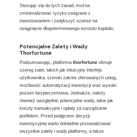
Stosując się do tych zasad, można
zminimalizować ryzyko związane z
inwestowaniem i zwiększyć szanse na
osiągnięcie długoterminowego wzrostu kapitału.
Potencjalne Zalety i Wady
Thorfortune
Podsumowując, platforma
thorfortune
oferuje
szereg zalet, takich jak intuicyjny interfejs
użytkownika, szeroki zakres oferowanych usług,
możliwość automatyzacji inwestycji oraz wysoki
poziom bezpieczeństwa. Jednakże, należy
również uwzględnić potencjalne wady, takie jak
koszty transakcyjne i opłaty za zarządzanie
portfelem. Przed podjęciem decyzji
inwestycyjnej warto dokładnie przeanalizować
wszystkie zalety i wady platformy, a także