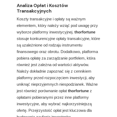
Analiza Opłat i Kosztów
Transakcyjnych
Koszty transakcyjne i opłaty są ważnym
elementem, który należy wziąć pod uwagę przy
wyborze platformy inwestycyjnej.
thorfortune
stosuje konkurencyjne opłaty transakcyjne, które
są uzależnione od rodzaju instrumentu
finansowego oraz obrotu. Dodatkowo, platforma
pobiera opłatę za zarządzanie portfelem, która
również jest zależna od wartości aktywów.
Należy dokładnie zapoznać się z cennikiem
platformy przed rozpoczęciem inwestycji, aby
uniknąć nieprzyjemnych niespodzianek. Ważne
jest również porównanie opłat
thorfortune
z
opłatami pobieranymi przez inne platformy
inwestycyjne, aby wybrać najkorzystniejszą
ofertę. Przejrzystość opłat jest kluczowa dla
budowania zaufania inwestorów.