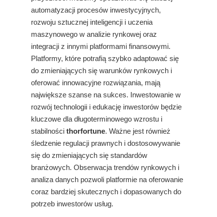
automatyzacji procesów inwestycyjnych,
rozwoju sztucznej inteligencji i uczenia
maszynowego w analizie rynkowej oraz
integracji z innymi platformami finansowymi.
Platformy, które potrafią szybko adaptować się
do zmieniających się warunków rynkowych i
oferować innowacyjne rozwiązania, mają
największe szanse na sukces. Inwestowanie w
rozwój technologii i edukację inwestorów będzie
kluczowe dla długoterminowego wzrostu i
stabilności
thorfortune
. Ważne jest również
śledzenie regulacji prawnych i dostosowywanie
się do zmieniających się standardów
branżowych. Obserwacja trendów rynkowych i
analiza danych pozwoli platformie na oferowanie
coraz bardziej skutecznych i dopasowanych do
potrzeb inwestorów usług.