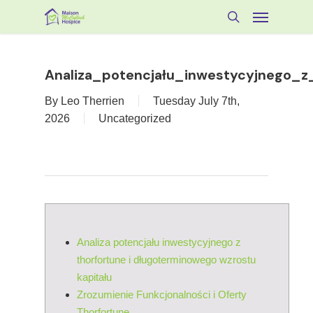
Skip
Menu
to
search
main
content
Analiza_potencjału_inwestycyjnego_
By
Leo Therrien
Tuesday July 7th,
2026
Uncategorized
Analiza potencjału inwestycyjnego z
thorfortune i długoterminowego wzrostu
kapitału
Zrozumienie Funkcjonalności i Oferty
Thorfortune