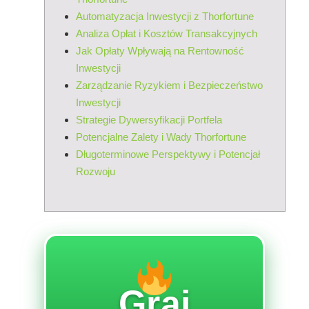
Automatyzacja Inwestycji z Thorfortune
Analiza Opłat i Kosztów Transakcyjnych
Jak Opłaty Wpływają na Rentowność
Inwestycji
Zarządzanie Ryzykiem i Bezpieczeństwo
Inwestycji
Strategie Dywersyfikacji Portfela
Potencjalne Zalety i Wady Thorfortune
Długoterminowe Perspektywy i Potencjał
Rozwoju
Graj