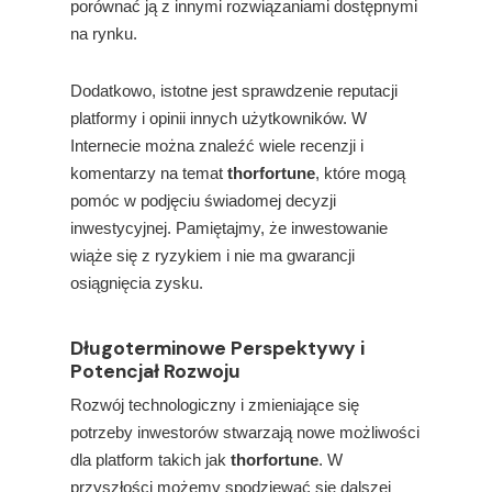
porównać ją z innymi rozwiązaniami dostępnymi
na rynku.
Dodatkowo, istotne jest sprawdzenie reputacji
platformy i opinii innych użytkowników. W
Internecie można znaleźć wiele recenzji i
komentarzy na temat
thorfortune
, które mogą
pomóc w podjęciu świadomej decyzji
inwestycyjnej. Pamiętajmy, że inwestowanie
wiąże się z ryzykiem i nie ma gwarancji
osiągnięcia zysku.
Długoterminowe Perspektywy i
Potencjał Rozwoju
Rozwój technologiczny i zmieniające się
potrzeby inwestorów stwarzają nowe możliwości
dla platform takich jak
thorfortune
. W
przyszłości możemy spodziewać się dalszej