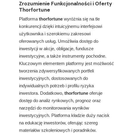
Zrozumienie Funkcjonalności i Oferty
Thorfortune
Platforma
thorfortune
wyróżnia się na tle
konkurencji dzięki intuicyjnemu interfejsowi
użytkownika i szerokiemu zakresowi
oferowanych usług. Umożliwia dostęp do
inwestycji w akcje, obligacje, fundusze
inwestycyjne, a także instrumenty pochodne.
Kluczowym elementem platformy jest możliwość
tworzenia zdywersyfikowanych portfeli
inwestycyjnych, dostosowanych do
indywidualnych potrzeb i profilu ryzyka
inwestora. Dodatkowo,
thorfortune
oferuje
dostęp do analiz rynkowych, prognoz oraz
narzędzi do monitorowania wyników
inwestycyjnych. Platforma kładzie duży nacisk
na edukację inwestorów, oferując szereg
materiałów szkoleniowych i poradników.