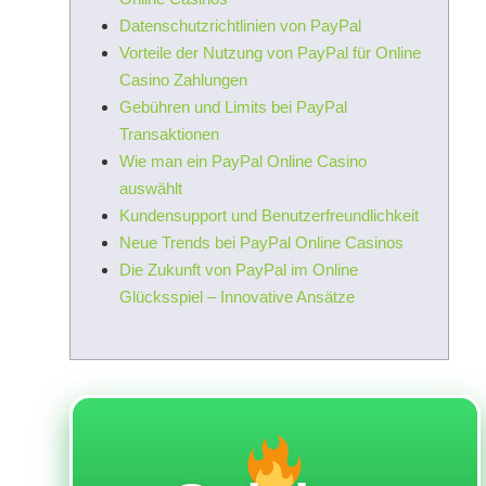
Datenschutzrichtlinien von PayPal
Vorteile der Nutzung von PayPal für Online
Casino Zahlungen
Gebühren und Limits bei PayPal
Transaktionen
Wie man ein PayPal Online Casino
auswählt
Kundensupport und Benutzerfreundlichkeit
Neue Trends bei PayPal Online Casinos
Die Zukunft von PayPal im Online
Glücksspiel – Innovative Ansätze