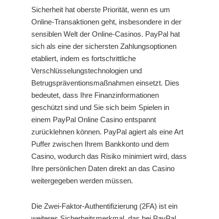
Sicherheit hat oberste Priorität, wenn es um
Online-Transaktionen geht, insbesondere in der
sensiblen Welt der Online-Casinos. PayPal hat
sich als eine der sichersten Zahlungsoptionen
etabliert, indem es fortschrittliche
Verschlüsselungstechnologien und
Betrugspräventionsmaßnahmen einsetzt. Dies
bedeutet, dass Ihre Finanzinformationen
geschützt sind und Sie sich beim Spielen in
einem PayPal Online Casino entspannt
zurücklehnen können. PayPal agiert als eine Art
Puffer zwischen Ihrem Bankkonto und dem
Casino, wodurch das Risiko minimiert wird, dass
Ihre persönlichen Daten direkt an das Casino
weitergegeben werden müssen.
Die Zwei-Faktor-Authentifizierung (2FA) ist ein
weiteres Sicherheitsmerkmal, das bei PayPal