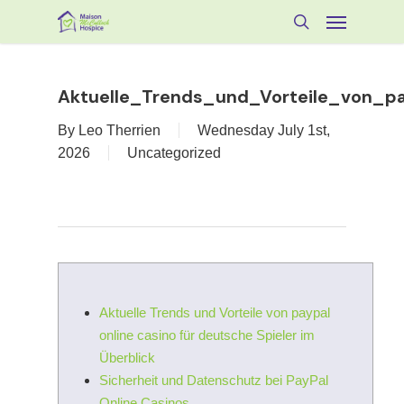
Skip
Menu
to
search
main
content
Aktuelle_Trends_und_Vorteile_von_pa
By
Leo Therrien
Wednesday July 1st,
2026
Uncategorized
Aktuelle Trends und Vorteile von paypal
online casino für deutsche Spieler im
Überblick
Sicherheit und Datenschutz bei PayPal
Online Casinos