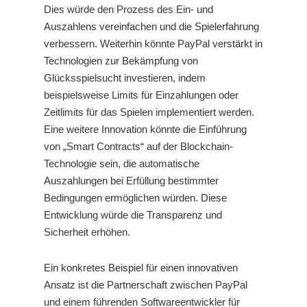
Dies würde den Prozess des Ein- und
Auszahlens vereinfachen und die Spielerfahrung
verbessern. Weiterhin könnte PayPal verstärkt in
Technologien zur Bekämpfung von
Glücksspielsucht investieren, indem
beispielsweise Limits für Einzahlungen oder
Zeitlimits für das Spielen implementiert werden.
Eine weitere Innovation könnte die Einführung
von „Smart Contracts“ auf der Blockchain-
Technologie sein, die automatische
Auszahlungen bei Erfüllung bestimmter
Bedingungen ermöglichen würden. Diese
Entwicklung würde die Transparenz und
Sicherheit erhöhen.
Ein konkretes Beispiel für einen innovativen
Ansatz ist die Partnerschaft zwischen PayPal
und einem führenden Softwareentwickler für