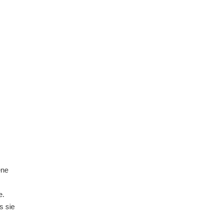
ene
e.
s sie