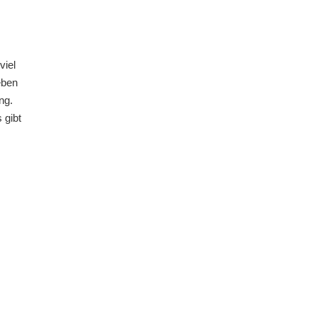
viel
eben
ng.
 gibt