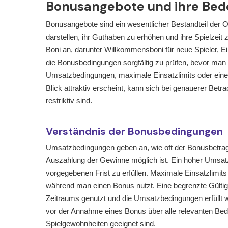
Bonusangebote und ihre Bede
Bonusangebote sind ein wesentlicher Bestandteil der On
darstellen, ihr Guthaben zu erhöhen und ihre Spielzeit
Boni an, darunter Willkommensboni für neue Spieler, Ei
die Bonusbedingungen sorgfältig zu prüfen, bevor ma
Umsatzbedingungen, maximale Einsatzlimits oder eine 
Blick attraktiv erscheint, kann sich bei genauerer Bet
restriktiv sind.
Verständnis der Bonusbedingungen
Umsatzbedingungen geben an, wie oft der Bonusbetra
Auszahlung der Gewinne möglich ist. Ein hoher Umsatz
vorgegebenen Frist zu erfüllen. Maximale Einsatzlimits
während man einen Bonus nutzt. Eine begrenzte Gültig
Zeitraums genutzt und die Umsatzbedingungen erfüllt w
vor der Annahme eines Bonus über alle relevanten Bedi
Spielgewohnheiten geeignet sind.