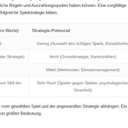
dliche Regeln und Auszahlungsquoten haben können. Eine sorgfältige
olgreiche Spielstrategie bilden.
re Werte)
Strategie-Potenzial
%
Gering (Auswahl des richtigen Spiels, Einsatzhöhe
ler Strategie)
Hoch (Grundstrategie, Kartenzählen)
Mittel (Wettmuster, Einsatzmanagement)
om Skill der
Sehr Hoch (Spieler gegen Spieler, psychologische
Geschick)
rk vom gewählten Spiel und der angewandten Strategie abhängen. Ein
von größter Bedeutung.