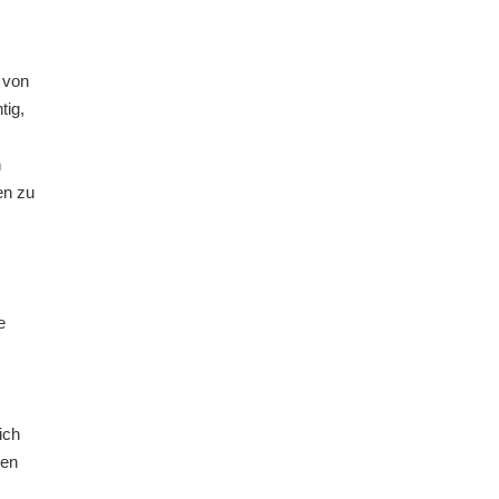
 von
tig,
n
en zu
e
ich
nen