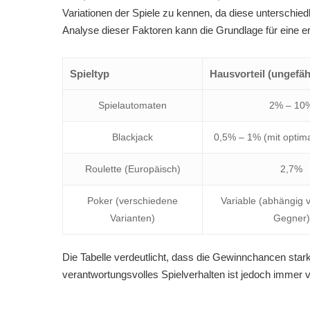
Variationen der Spiele zu kennen, da diese unterschie
Analyse dieser Faktoren kann die Grundlage für eine erf
Spieltyp
Hausvorteil (ungefäh
Spielautomaten
2% – 10
Blackjack
0,5% – 1% (mit optima
Roulette (Europäisch)
2,7%
Poker (verschiedene
Variable (abhängig v
Varianten)
Gegner)
Die Tabelle verdeutlicht, dass die Gewinnchancen sta
verantwortungsvolles Spielverhalten ist jedoch immer 