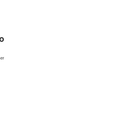
o
ser