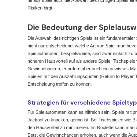
hinaus spielt auch die Auswahl des richtigen Spiels ei
Risiken birgt.
Die Bedeutung der Spielausw
Die Auswahl des richtigen Spiels ist ein fundamentaler S
nicht nur entscheidend, welche Art von Spiel man bevo
Spielautomaten, beispielsweise, sind zwar einfach zu 
höheren Hausvorteil auf als andere Spiele. Tischspiele
Gewinnchancen, erfordern aber auch ein gewisses Maß 
Spielen mit den Auszahlungsquoten (Return to Player, 
Entscheidung treffen zu können.
Strategien für verschiedene Spielty
Für Spielautomaten kann es hilfreich sein, Spiele mit
Jackpot zu knacken, gering ist. Bei Tischspielen wie B
den Hausvorteil zu minimieren. Im Roulette kann man 
Bets, die Gewinnchancen erhöhen, auch wenn die Ausza