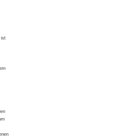
ist
dem
den
 um
denen