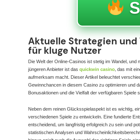
S
Aktuelle Strategien und
für kluge Nutzer
Die Welt der Online-Casinos ist stetig im Wandel, und 
jüngeren Anbieter ist das
quickwin casino
, das mit ei
aufmerksam macht. Dieser Artikel beleuchtet verschied
Gewinnchancen in diesem Casino zu optimieren und da
Bonusaktionen und die Vielfalt der verfügbaren Spiele si
Neben dem reinen Glücksspielaspekt ist es wichtig, ei
verschiedenen Spiele zu entwickeln. Eine fundierte En
entscheidend, um langfristig erfolgreich zu sein und po
statistischen Analysen und Wahrscheinlichkeitsberechn