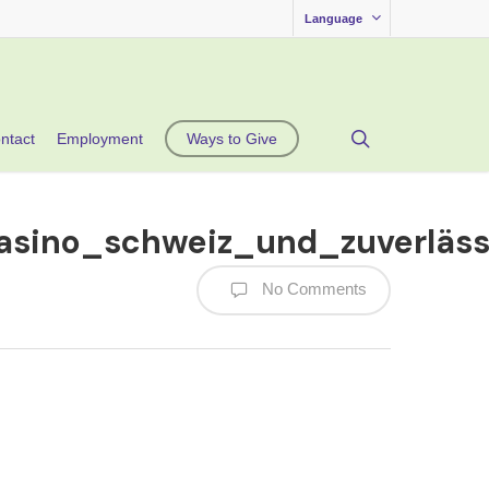
Language
search
ntact
Employment
Ways to Give
casino_schweiz_und_zuverläss
No Comments