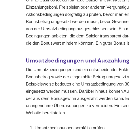
Einzahlungsboni, Freispielen oder anderen Vergünstigu
Aktionsbedingungen sorgfältig zu prüfen, bevor man ei
Bonusbetrag umgesetzt werden muss, bevor Gewinne 
von der Umsatzbedingung ausgeschlossen sein. Ein
o
Bedingungen anbieten, die dem Spieler transparent dar
die den Bonuswert mindern könnten. Ein guter Bonus is
Umsatzbedingungen und Auszahlun
Die Umsatzbedingungen sind ein entscheidender Faktor
Bonusbetrag sowie der eingezahlte Betrag umgesetzt
Beispielsweise bedeutet eine Umsatzbedingung von 30x
eingesetzt werden müssen. Darüber hinaus können Au
der aus dem Bonusgewinn ausgezahlt werden kann. Es i
unangenehme Überraschungen zu vermeiden. Ein seriöse
Website bereitstellen.
Umsatzbedingungen sorgfältig prüfen