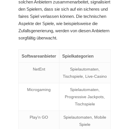
solchen Anbietern zusammenarbeitet, signalisiert
den Spielern, dass sie sich auf ein sicheres und
faires Spiel verlassen können. Die technischen
Aspekte der Spiele, wie beispielsweise die
Zufallsgenerierung, werden von diesen Anbietern
sorgfältig überwacht.
Softwareanbieter
Spielkategorien
NetEnt
Spielautomaten,
Tischspiele, Live-Casino
Microgaming
Spielautomaten,
Progressive Jackpots,
Tischspiele
Play'n GO
Spielautomaten, Mobile
Spiele