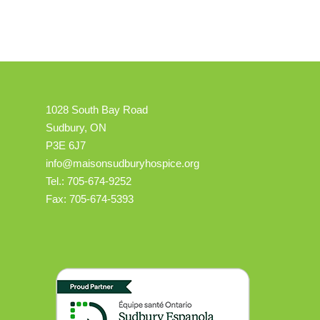
1028 South Bay Road
Sudbury, ON
P3E 6J7
info@maisonsudburyhospice.org
Tel.: 705-674-9252
Fax: 705-674-5393