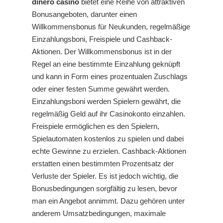
dinero casino
bietet eine Reihe von attraktiven
Bonusangeboten, darunter einen
Willkommensbonus für Neukunden, regelmäßige
Einzahlungsboni, Freispiele und Cashback-
Aktionen. Der Willkommensbonus ist in der
Regel an eine bestimmte Einzahlung geknüpft
und kann in Form eines prozentualen Zuschlags
oder einer festen Summe gewährt werden.
Einzahlungsboni werden Spielern gewährt, die
regelmäßig Geld auf ihr Casinokonto einzahlen.
Freispiele ermöglichen es den Spielern,
Spielautomaten kostenlos zu spielen und dabei
echte Gewinne zu erzielen. Cashback-Aktionen
erstatten einen bestimmten Prozentsatz der
Verluste der Spieler. Es ist jedoch wichtig, die
Bonusbedingungen sorgfältig zu lesen, bevor
man ein Angebot annimmt. Dazu gehören unter
anderem Umsatzbedingungen, maximale