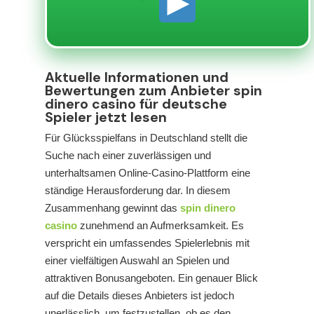
Aktuelle Informationen und
Bewertungen zum Anbieter spin
dinero casino für deutsche
Spieler jetzt lesen
Für Glücksspielfans in Deutschland stellt die
Suche nach einer zuverlässigen und
unterhaltsamen Online-Casino-Plattform eine
ständige Herausforderung dar. In diesem
Zusammenhang gewinnt das
spin dinero
casino
zunehmend an Aufmerksamkeit. Es
verspricht ein umfassendes Spielerlebnis mit
einer vielfältigen Auswahl an Spielen und
attraktiven Bonusangeboten. Ein genauer Blick
auf die Details dieses Anbieters ist jedoch
unerlässlich, um festzustellen, ob es den