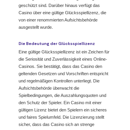
geschützt sind. Darüber hinaus verfügt das
Casino über eine gültige Glücksspiellizenz, die
von einer renommierten Aufsichtsbehörde
ausgestellt wurde.
Die Bedeutung der Glücksspiellizenz
Eine gültige Glücksspiellizenz ist ein Zeichen für
die Seriosität und Zuverlässigkeit eines Online-
Casinos. Sie bestätigt, dass das Casino den
geltenden Gesetzen und Vorschriften entspricht
und regelmäßigen Kontrollen unterliegt. Die
Aufsichtsbehörde überwacht die
Spielbedingungen, die Auszahlungsquoten und
den Schutz der Spieler. Ein Casino mit einer
gültigen Lizenz bietet den Spielern ein sicheres
und faires Spielumfeld. Die Lizenzierung stellt
sicher, dass das Casino sich an strenge