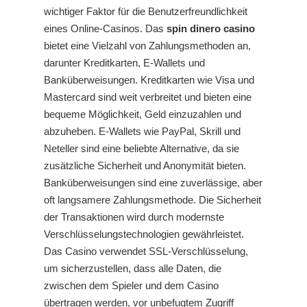
wichtiger Faktor für die Benutzerfreundlichkeit
eines Online-Casinos. Das
spin dinero casino
bietet eine Vielzahl von Zahlungsmethoden an,
darunter Kreditkarten, E-Wallets und
Banküberweisungen. Kreditkarten wie Visa und
Mastercard sind weit verbreitet und bieten eine
bequeme Möglichkeit, Geld einzuzahlen und
abzuheben. E-Wallets wie PayPal, Skrill und
Neteller sind eine beliebte Alternative, da sie
zusätzliche Sicherheit und Anonymität bieten.
Banküberweisungen sind eine zuverlässige, aber
oft langsamere Zahlungsmethode. Die Sicherheit
der Transaktionen wird durch modernste
Verschlüsselungstechnologien gewährleistet.
Das Casino verwendet SSL-Verschlüsselung,
um sicherzustellen, dass alle Daten, die
zwischen dem Spieler und dem Casino
übertragen werden, vor unbefugtem Zugriff