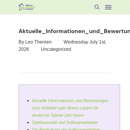
Skip
Menu
to
search
main
content
Aktuelle_Informationen_und_Bewertu
By
Leo Therrien
Wednesday July 1st,
2026
Uncategorized
Aktuelle Informationen und Bewertungen
zum Anbieter spin dinero casino für
deutsche Spieler jetzt lesen
Spielauswahl und Softwareanbieter
Die Bedeutung der Softwareanbieter