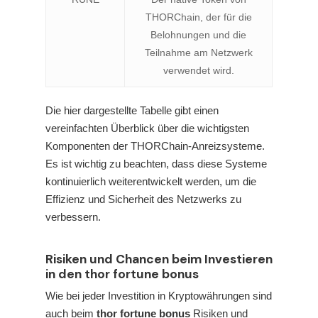
THORChain, der für die
Belohnungen und die
Teilnahme am Netzwerk
verwendet wird.
Die hier dargestellte Tabelle gibt einen
vereinfachten Überblick über die wichtigsten
Komponenten der THORChain-Anreizsysteme.
Es ist wichtig zu beachten, dass diese Systeme
kontinuierlich weiterentwickelt werden, um die
Effizienz und Sicherheit des Netzwerks zu
verbessern.
Risiken und Chancen beim Investieren
in den thor fortune bonus
Wie bei jeder Investition in Kryptowährungen sind
auch beim
thor fortune bonus
Risiken und