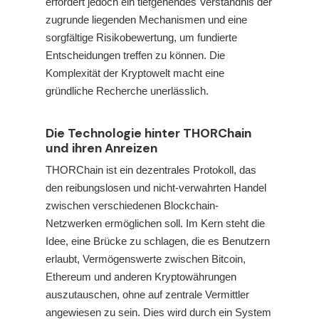
erfordert jedoch ein tiefgehendes Verständnis der
zugrunde liegenden Mechanismen und eine
sorgfältige Risikobewertung, um fundierte
Entscheidungen treffen zu können. Die
Komplexität der Kryptowelt macht eine
gründliche Recherche unerlässlich.
Die Technologie hinter THORChain
und ihren Anreizen
THORChain ist ein dezentrales Protokoll, das
den reibungslosen und nicht-verwahrten Handel
zwischen verschiedenen Blockchain-
Netzwerken ermöglichen soll. Im Kern steht die
Idee, eine Brücke zu schlagen, die es Benutzern
erlaubt, Vermögenswerte zwischen Bitcoin,
Ethereum und anderen Kryptowährungen
auszutauschen, ohne auf zentrale Vermittler
angewiesen zu sein. Dies wird durch ein System