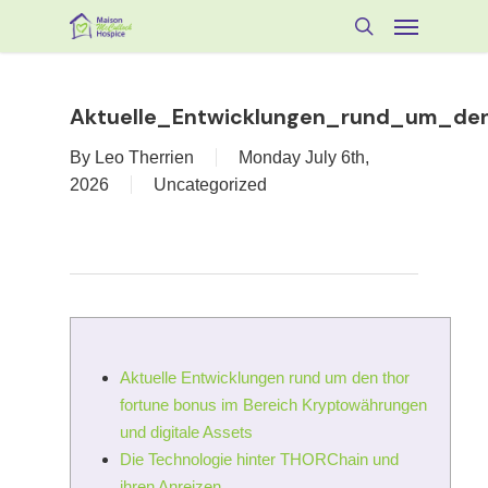
Skip
Menu
to
search
main
content
Aktuelle_Entwicklungen_rund_um_de
By
Leo Therrien
Monday July 6th,
2026
Uncategorized
Aktuelle Entwicklungen rund um den thor
fortune bonus im Bereich Kryptowährungen
und digitale Assets
Die Technologie hinter THORChain und
ihren Anreizen