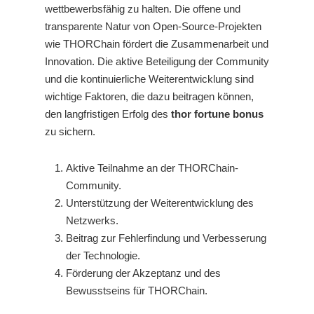
wettbewerbsfähig zu halten. Die offene und
transparente Natur von Open-Source-Projekten
wie THORChain fördert die Zusammenarbeit und
Innovation. Die aktive Beteiligung der Community
und die kontinuierliche Weiterentwicklung sind
wichtige Faktoren, die dazu beitragen können,
den langfristigen Erfolg des
thor fortune bonus
zu sichern.
Aktive Teilnahme an der THORChain-
Community.
Unterstützung der Weiterentwicklung des
Netzwerks.
Beitrag zur Fehlerfindung und Verbesserung
der Technologie.
Förderung der Akzeptanz und des
Bewusstseins für THORChain.