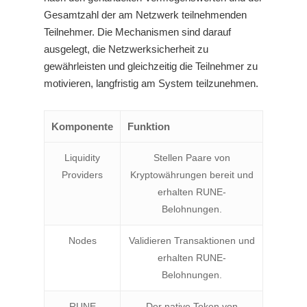
Gesamtzahl der am Netzwerk teilnehmenden
Teilnehmer. Die Mechanismen sind darauf
ausgelegt, die Netzwerksicherheit zu
gewährleisten und gleichzeitig die Teilnehmer zu
motivieren, langfristig am System teilzunehmen.
Komponente
Funktion
Liquidity
Stellen Paare von
Providers
Kryptowährungen bereit und
erhalten RUNE-
Belohnungen.
Nodes
Validieren Transaktionen und
erhalten RUNE-
Belohnungen.
RUNE
Der native Token von