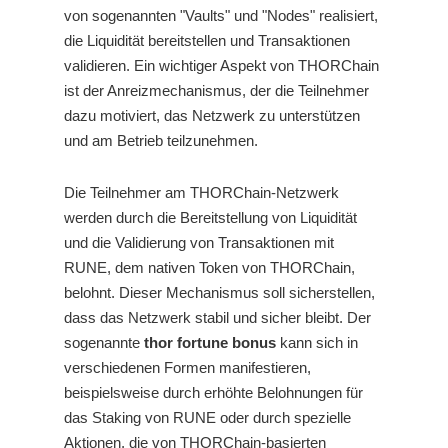
von sogenannten "Vaults" und "Nodes" realisiert,
die Liquidität bereitstellen und Transaktionen
validieren. Ein wichtiger Aspekt von THORChain
ist der Anreizmechanismus, der die Teilnehmer
dazu motiviert, das Netzwerk zu unterstützen
und am Betrieb teilzunehmen.
Die Teilnehmer am THORChain-Netzwerk
werden durch die Bereitstellung von Liquidität
und die Validierung von Transaktionen mit
RUNE, dem nativen Token von THORChain,
belohnt. Dieser Mechanismus soll sicherstellen,
dass das Netzwerk stabil und sicher bleibt. Der
sogenannte
thor fortune bonus
kann sich in
verschiedenen Formen manifestieren,
beispielsweise durch erhöhte Belohnungen für
das Staking von RUNE oder durch spezielle
Aktionen, die von THORChain-basierten