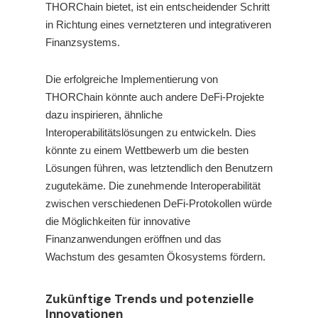
THORChain bietet, ist ein entscheidender Schritt
in Richtung eines vernetzteren und integrativeren
Finanzsystems.
Die erfolgreiche Implementierung von
THORChain könnte auch andere DeFi-Projekte
dazu inspirieren, ähnliche
Interoperabilitätslösungen zu entwickeln. Dies
könnte zu einem Wettbewerb um die besten
Lösungen führen, was letztendlich den Benutzern
zugutekäme. Die zunehmende Interoperabilität
zwischen verschiedenen DeFi-Protokollen würde
die Möglichkeiten für innovative
Finanzanwendungen eröffnen und das
Wachstum des gesamten Ökosystems fördern.
Zukünftige Trends und potenzielle
Innovationen