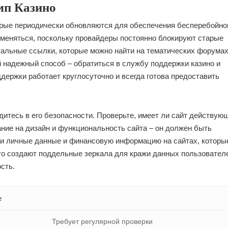
мп Казино
рые периодически обновляются для обеспечения бесперебойно
т меняться, поскольку провайдеры постоянно блокируют старые
уальные ссылки, которые можно найти на тематических форумах
 надежный способ – обратиться в службу поддержки казино и
держки работает круглосуточно и всегда готова предоставить
дитесь в его безопасности. Проверьте, имеет ли сайт действую
ние на дизайн и функциональность сайта – он должен быть
вои личные данные и финансовую информацию на сайтах, которы
о создают поддельные зеркала для кражи данных пользовател
сть.
е
Требует регулярной проверки