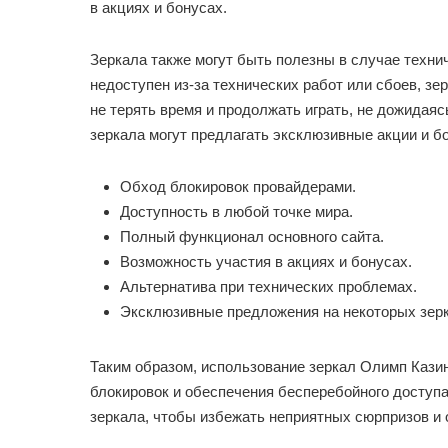
в акциях и бонусах.
Зеркала также могут быть полезны в случае техни
недоступен из-за технических работ или сбоев, зе
не терять время и продолжать играть, не дожидаяс
зеркала могут предлагать эксклюзивные акции и б
Обход блокировок провайдерами.
Доступность в любой точке мира.
Полный функционал основного сайта.
Возможность участия в акциях и бонусах.
Альтернатива при технических проблемах.
Эксклюзивные предложения на некоторых зерк
Таким образом, использование зеркал Олимп Кази
блокировок и обеспечения бесперебойного доступ
зеркала, чтобы избежать неприятных сюрпризов и 