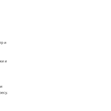
гр и
ки и
ри
ресу.