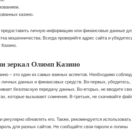
зованием.
дованных казино.
ят предоставить личную информацию или финансовые данные дл
ытка мошенничества. Всегда проверяйте адрес сайта и убедитес
 Казино.
ии зеркал Олимп Казино
зино – это один из самых важных аспектов. Необходимо соблюд
 личных данных и финансовых средств. Во-первых, убедитесь, 
ивает безопасную передачу данных. Во-вторых, не вводите сво
х, которые вызывают сомнения. В-третьих, не скачивайте фай
 регулярно обновлять его. Также, рекомендуется использовать
пароль для разных сайтов. Не сообщайте свои пароли и логины