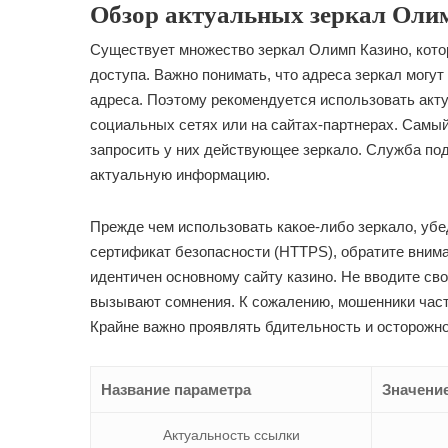
Обзор актуальных зеркал Оли
Существует множество зеркал Олимп Казино, кото
доступа. Важно понимать, что адреса зеркал могу
адреса. Поэтому рекомендуется использовать акт
социальных сетях или на сайтах-партнерах. Самый
запросить у них действующее зеркало. Служба под
актуальную информацию.
Прежде чем использовать какое-либо зеркало, убе
сертификат безопасности (HTTPS), обратите внима
идентичен основному сайту казино. Не вводите с
вызывают сомнения. К сожалению, мошенники част
Крайне важно проявлять бдительность и осторожно
Название параметра
Значени
Актуальность ссылки