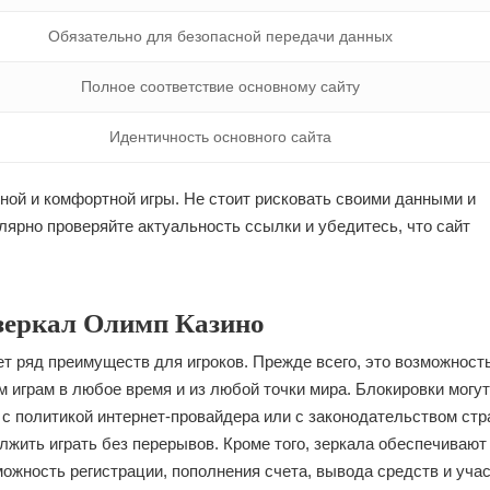
Обязательно для безопасной передачи данных
Полное соответствие основному сайту
Идентичность основного сайта
сной и комфортной игры. Не стоит рисковать своими данными и
лярно проверяйте актуальность ссылки и убедитесь, что сайт
зеркал Олимп Казино
т ряд преимуществ для игроков. Прежде всего, это возможност
 играм в любое время и из любой точки мира. Блокировки могут
с политикой интернет-провайдера или с законодательством стр
лжить играть без перерывов. Кроме того, зеркала обеспечивают
ожность регистрации, пополнения счета, вывода средств и уча