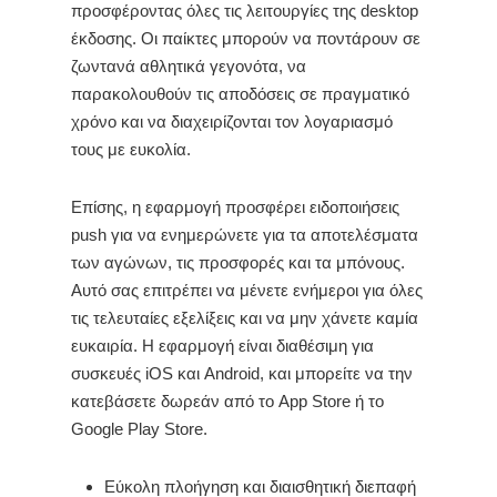
προσφέροντας όλες τις λειτουργίες της desktop
έκδοσης. Οι παίκτες μπορούν να ποντάρουν σε
ζωντανά αθλητικά γεγονότα, να
παρακολουθούν τις αποδόσεις σε πραγματικό
χρόνο και να διαχειρίζονται τον λογαριασμό
τους με ευκολία.
Επίσης, η εφαρμογή προσφέρει ειδοποιήσεις
push για να ενημερώνετε για τα αποτελέσματα
των αγώνων, τις προσφορές και τα μπόνους.
Αυτό σας επιτρέπει να μένετε ενήμεροι για όλες
τις τελευταίες εξελίξεις και να μην χάνετε καμία
ευκαιρία. Η εφαρμογή είναι διαθέσιμη για
συσκευές iOS και Android, και μπορείτε να την
κατεβάσετε δωρεάν από το App Store ή το
Google Play Store.
Εύκολη πλοήγηση και διαισθητική διεπαφή