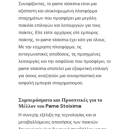
Συνοψίζοντας, το pame stoixima είναι μια
αξιόπιστη και ολοκληρωμένη πλατφόρμα
στοιχημάτων που προσφέρει μια μεγάλη
ποικιλία επιλογών και λειτουργιών για τους
παίκτες. Είτε είστε αρχάριος είτε έμπειρος
παίκτης, το pame stoixima έχει κάτι για όλους.
Με την εύχρηστη πλατφόρμα, τις
ανταγωνιστικές αποδόσεις, τις προηγμένες
λειτουργίες και την ασφάλεια που προσφέρει, το
pame stoixima αποτελεί μια εξαιρετική επιλογή
για όσους αναζητούν μια συναρπαστική και
ασφαλή εμπειρία στοιχηματισμού.
Συμπεράσματα και Προοπτικές για το
Μέλλον του Pame Stoixima
Η συνεχής εξέλιξη της τεχνολογίας και οι
μεταβαλλόμενες απαιτήσεις των παικτών