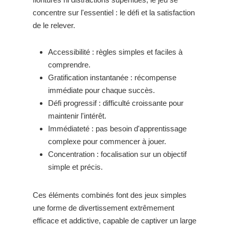
concentre sur l'essentiel : le défi et la satisfaction
de le relever.
Accessibilité : règles simples et faciles à
comprendre.
Gratification instantanée : récompense
immédiate pour chaque succès.
Défi progressif : difficulté croissante pour
maintenir l'intérêt.
Immédiateté : pas besoin d'apprentissage
complexe pour commencer à jouer.
Concentration : focalisation sur un objectif
simple et précis.
Ces éléments combinés font des jeux simples
une forme de divertissement extrêmement
efficace et addictive, capable de captiver un large