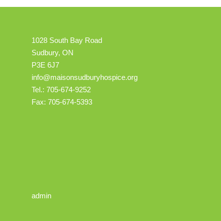
1028 South Bay Road
Sudbury, ON
P3E 6J7
info@maisonsudburyhospice.org
Tel.: 705-674-9252
Fax: 705-674-5393
admin