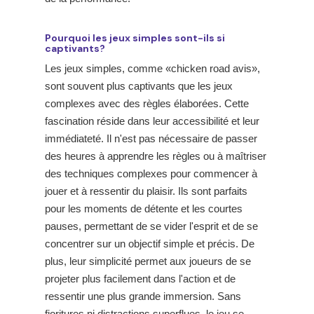
Pourquoi les jeux simples sont-ils si
captivants?
Les jeux simples, comme «chicken road avis»,
sont souvent plus captivants que les jeux
complexes avec des règles élaborées. Cette
fascination réside dans leur accessibilité et leur
immédiateté. Il n'est pas nécessaire de passer
des heures à apprendre les règles ou à maîtriser
des techniques complexes pour commencer à
jouer et à ressentir du plaisir. Ils sont parfaits
pour les moments de détente et les courtes
pauses, permettant de se vider l'esprit et de se
concentrer sur un objectif simple et précis. De
plus, leur simplicité permet aux joueurs de se
projeter plus facilement dans l'action et de
ressentir une plus grande immersion. Sans
fioritures ni distractions superflues, le jeu se