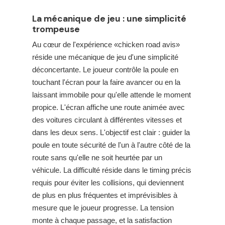
La mécanique de jeu : une simplicité
trompeuse
Au cœur de l'expérience «chicken road avis»
réside une mécanique de jeu d'une simplicité
déconcertante. Le joueur contrôle la poule en
touchant l'écran pour la faire avancer ou en la
laissant immobile pour qu'elle attende le moment
propice. L'écran affiche une route animée avec
des voitures circulant à différentes vitesses et
dans les deux sens. L'objectif est clair : guider la
poule en toute sécurité de l'un à l'autre côté de la
route sans qu'elle ne soit heurtée par un
véhicule. La difficulté réside dans le timing précis
requis pour éviter les collisions, qui deviennent
de plus en plus fréquentes et imprévisibles à
mesure que le joueur progresse. La tension
monte à chaque passage, et la satisfaction