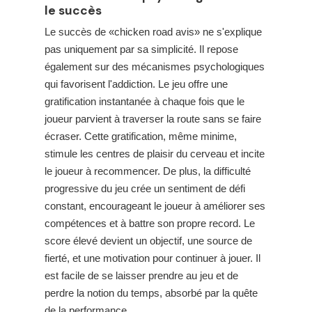
le succès
Le succès de «chicken road avis» ne s'explique
pas uniquement par sa simplicité. Il repose
également sur des mécanismes psychologiques
qui favorisent l'addiction. Le jeu offre une
gratification instantanée à chaque fois que le
joueur parvient à traverser la route sans se faire
écraser. Cette gratification, même minime,
stimule les centres de plaisir du cerveau et incite
le joueur à recommencer. De plus, la difficulté
progressive du jeu crée un sentiment de défi
constant, encourageant le joueur à améliorer ses
compétences et à battre son propre record. Le
score élevé devient un objectif, une source de
fierté, et une motivation pour continuer à jouer. Il
est facile de se laisser prendre au jeu et de
perdre la notion du temps, absorbé par la quête
de la performance.