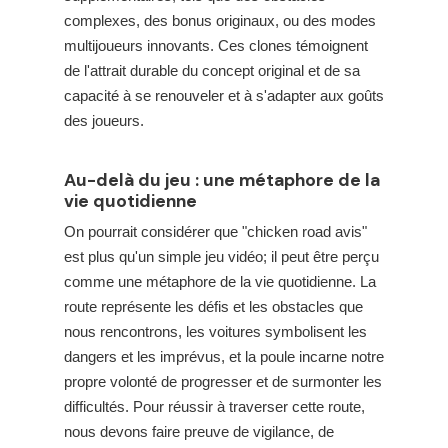
complexes, des bonus originaux, ou des modes
multijoueurs innovants. Ces clones témoignent
de l'attrait durable du concept original et de sa
capacité à se renouveler et à s'adapter aux goûts
des joueurs.
Au-delà du jeu : une métaphore de la
vie quotidienne
On pourrait considérer que "chicken road avis"
est plus qu'un simple jeu vidéo; il peut être perçu
comme une métaphore de la vie quotidienne. La
route représente les défis et les obstacles que
nous rencontrons, les voitures symbolisent les
dangers et les imprévus, et la poule incarne notre
propre volonté de progresser et de surmonter les
difficultés. Pour réussir à traverser cette route,
nous devons faire preuve de vigilance, de