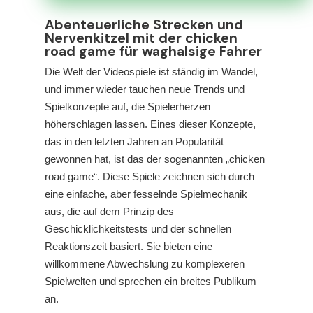
Abenteuerliche Strecken und
Nervenkitzel mit der chicken
road game für waghalsige Fahrer
Die Welt der Videospiele ist ständig im Wandel,
und immer wieder tauchen neue Trends und
Spielkonzepte auf, die Spielerherzen
höherschlagen lassen. Eines dieser Konzepte,
das in den letzten Jahren an Popularität
gewonnen hat, ist das der sogenannten „chicken
road game“. Diese Spiele zeichnen sich durch
eine einfache, aber fesselnde Spielmechanik
aus, die auf dem Prinzip des
Geschicklichkeitstests und der schnellen
Reaktionszeit basiert. Sie bieten eine
willkommene Abwechslung zu komplexeren
Spielwelten und sprechen ein breites Publikum
an.