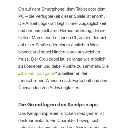
Ob auf dem Smartphone, dem Tablet oder dem
PC – die Verfügbarkeit dieser Spiele ist enorm.
Die Anziehungskraft liegt in ihrer Zugänglichkeit
und der unmittelbaren Herausforderung, die sie
bieten. Man steuert oft einen Charakter, der sich
auf einer Straße oder einem ähnlichen Weg
bewegt und dabei Hindernissen ausweichen
muss. Der Clou dabei ist, so lange wie möglich
zu überleben und dabei Punkte zu sammeln. Die
„
chicken road game
“ appelliert an den
menschlichen Wunsch nach Fortschritt und dem
Überwinden von Schwierigkeiten.
Die Grundlagen des Spielprinzips
Das Kernprinzip einer „chicken road game“ ist
denkbar einfach: Ein Charakter bewegt sich
automatisch vorwärts, und der Spieler muss ihn