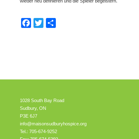
wieder neu definieren und die Spieler begeistern.
Facebook
Twitter
Share
1028 South Bay Road
Sudbury, ON
P3E 6J7
info@maisonsudburyhospice.org
Tel.: 705-674-9252