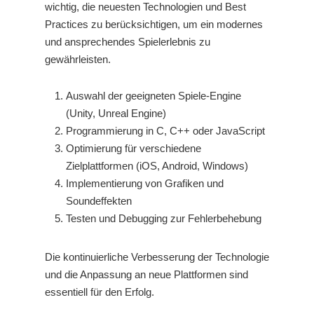
wichtig, die neuesten Technologien und Best
Practices zu berücksichtigen, um ein modernes
und ansprechendes Spielerlebnis zu
gewährleisten.
Auswahl der geeigneten Spiele-Engine
(Unity, Unreal Engine)
Programmierung in C, C++ oder JavaScript
Optimierung für verschiedene
Zielplattformen (iOS, Android, Windows)
Implementierung von Grafiken und
Soundeffekten
Testen und Debugging zur Fehlerbehebung
Die kontinuierliche Verbesserung der Technologie
und die Anpassung an neue Plattformen sind
essentiell für den Erfolg.