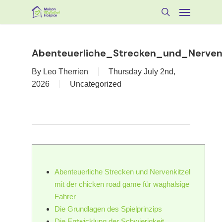
Skip
Menu
to
search
main
content
Abenteuerliche_Strecken_und_Nerven
By
Leo Therrien
Thursday July 2nd,
2026
Uncategorized
Abenteuerliche Strecken und Nervenkitzel
mit der chicken road game für waghalsige
Fahrer
Die Grundlagen des Spielprinzips
Die Entwicklung der Schwierigkeit