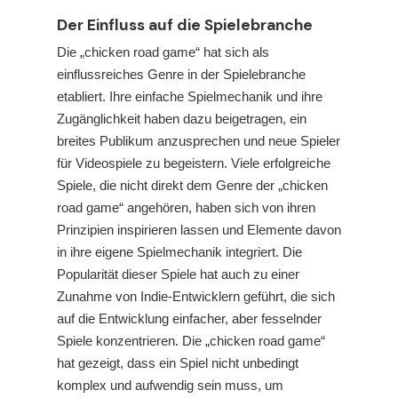
Der Einfluss auf die Spielebranche
Die „chicken road game“ hat sich als
einflussreiches Genre in der Spielebranche
etabliert. Ihre einfache Spielmechanik und ihre
Zugänglichkeit haben dazu beigetragen, ein
breites Publikum anzusprechen und neue Spieler
für Videospiele zu begeistern. Viele erfolgreiche
Spiele, die nicht direkt dem Genre der „chicken
road game“ angehören, haben sich von ihren
Prinzipien inspirieren lassen und Elemente davon
in ihre eigene Spielmechanik integriert. Die
Popularität dieser Spiele hat auch zu einer
Zunahme von Indie-Entwicklern geführt, die sich
auf die Entwicklung einfacher, aber fesselnder
Spiele konzentrieren. Die „chicken road game“
hat gezeigt, dass ein Spiel nicht unbedingt
komplex und aufwendig sein muss, um