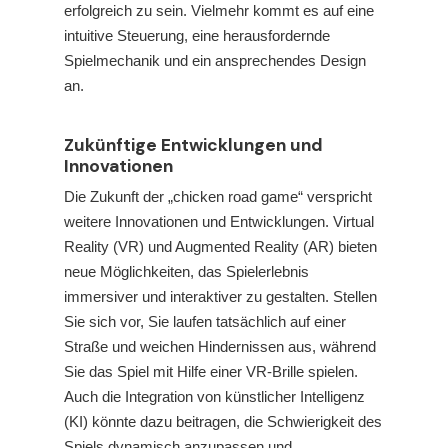
erfolgreich zu sein. Vielmehr kommt es auf eine
intuitive Steuerung, eine herausfordernde
Spielmechanik und ein ansprechendes Design
an.
Zukünftige Entwicklungen und
Innovationen
Die Zukunft der „chicken road game“ verspricht
weitere Innovationen und Entwicklungen. Virtual
Reality (VR) und Augmented Reality (AR) bieten
neue Möglichkeiten, das Spielerlebnis
immersiver und interaktiver zu gestalten. Stellen
Sie sich vor, Sie laufen tatsächlich auf einer
Straße und weichen Hindernissen aus, während
Sie das Spiel mit Hilfe einer VR-Brille spielen.
Auch die Integration von künstlicher Intelligenz
(KI) könnte dazu beitragen, die Schwierigkeit des
Spiels dynamisch anzupassen und