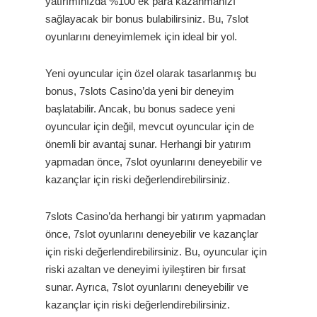
yatırımınızda %100 ek para kazanmanızı
sağlayacak bir bonus bulabilirsiniz. Bu, 7slot
oyunlarını deneyimlemek için ideal bir yol.
Yeni oyuncular için özel olarak tasarlanmış bu
bonus, 7slots Casino’da yeni bir deneyim
başlatabilir. Ancak, bu bonus sadece yeni
oyuncular için değil, mevcut oyuncular için de
önemli bir avantaj sunar. Herhangi bir yatırım
yapmadan önce, 7slot oyunlarını deneyebilir ve
kazançlar için riski değerlendirebilirsiniz.
7slots Casino’da herhangi bir yatırım yapmadan
önce, 7slot oyunlarını deneyebilir ve kazançlar
için riski değerlendirebilirsiniz. Bu, oyuncular için
riski azaltan ve deneyimi iyileştiren bir fırsat
sunar. Ayrıca, 7slot oyunlarını deneyebilir ve
kazançlar için riski değerlendirebilirsiniz.