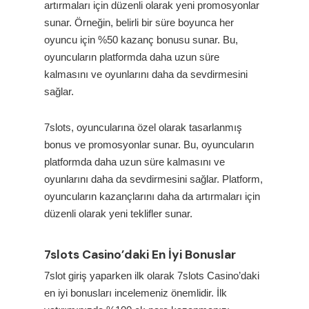
artırmaları için düzenli olarak yeni promosyonlar
sunar. Örneğin, belirli bir süre boyunca her
oyuncu için %50 kazanç bonusu sunar. Bu,
oyuncuların platformda daha uzun süre
kalmasını ve oyunlarını daha da sevdirmesini
sağlar.
7slots, oyuncularına özel olarak tasarlanmış
bonus ve promosyonlar sunar. Bu, oyuncuların
platformda daha uzun süre kalmasını ve
oyunlarını daha da sevdirmesini sağlar. Platform,
oyuncuların kazançlarını daha da artırmaları için
düzenli olarak yeni teklifler sunar.
7slots Casino’daki En İyi Bonuslar
7slot giriş yaparken ilk olarak 7slots Casino’daki
en iyi bonusları incelemeniz önemlidir. İlk