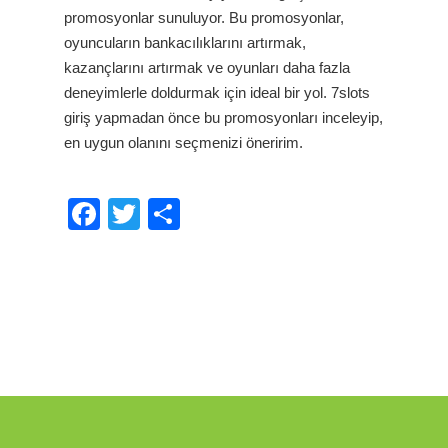
promosyonlar sunuluyor. Bu promosyonlar,
oyuncuların bankacılıklarını artırmak,
kazançlarını artırmak ve oyunları daha fazla
deneyimlerle doldurmak için ideal bir yol. 7slots
giriş yapmadan önce bu promosyonları inceleyip,
en uygun olanını seçmenizi öneririm.
Facebook
Twitter
Share