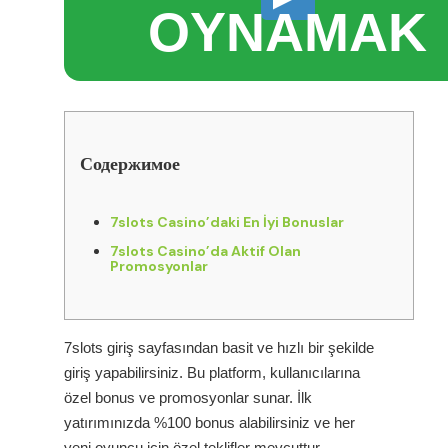
OYNAMAK
Содержимое
7slots Casino’daki En İyi Bonuslar
7slots Casino’da Aktif Olan
Promosyonlar
7slots giriş sayfasından basit ve hızlı bir şekilde
giriş yapabilirsiniz. Bu platform, kullanıcılarına
özel bonus ve promosyonlar sunar. İlk
yatırımınızda %100 bonus alabilirsiniz ve her
yeni oyuncu için özel teklifler mevcuttur.