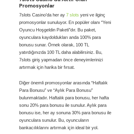
Promosyonlar
7slots Casino’da her ay
7 slots
yeni ve ilginç
promosyonlar sunuluyor. En popüler olanı “Yeni
Oyuncu Hoşgeldin Paketi”dır. Bu paket,
oyunculara kaydoldukları anda 100% para
bonusu sunar. Örnek olarak, 100 TL
yatırdığınızda 100 TL daha alabilirsiniz. Bu,
7slots giriş yapmadan önce deneyimlerinizi
artırmak için harika bir fırsat.
Diğer önemli promosyonlar arasında “Haftalık
Para Bonusu” ve “Aylık Para Bonusu”
bulunmaktadır. Haftalık para bonusu, her hafta
sonu 20% para bonusu ile sunulur. Aylık para
bonusu ise, her ay sonuna 30% para bonusu ile
oyunculara sunulur. Bu, oyuncuların
bankacılıklarını artırmak için ideal bir yol.