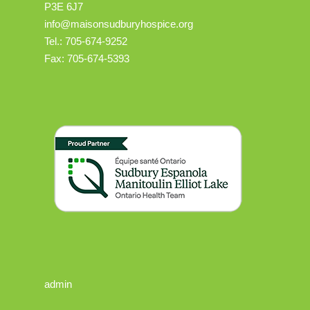
P3E 6J7
info@maisonsudburyhospice.org
Tel.: 705-674-9252
Fax: 705-674-5393
admin