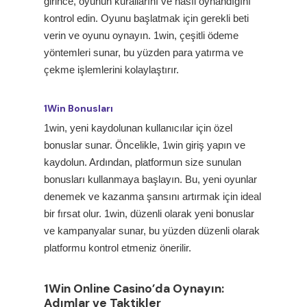
girince, oyunun kurallarını ve nasıl oynandığını
kontrol edin. Oyunu başlatmak için gerekli beti
verin ve oyunu oynayın. 1win, çeşitli ödeme
yöntemleri sunar, bu yüzden para yatırma ve
çekme işlemlerini kolaylaştırır.
1Win Bonusları
1win, yeni kaydolunan kullanıcılar için özel
bonuslar sunar. Öncelikle, 1win giriş yapın ve
kaydolun. Ardından, platformun size sunulan
bonusları kullanmaya başlayın. Bu, yeni oyunlar
denemek ve kazanma şansını artırmak için ideal
bir fırsat olur. 1win, düzenli olarak yeni bonuslar
ve kampanyalar sunar, bu yüzden düzenli olarak
platformu kontrol etmeniz önerilir.
1Win Online Casino’da Oynayın:
Adımlar ve Taktikler