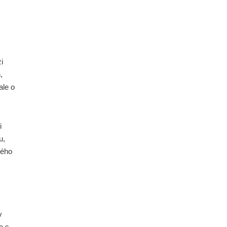
i
,
ale o
i
u,
ného
v
e s