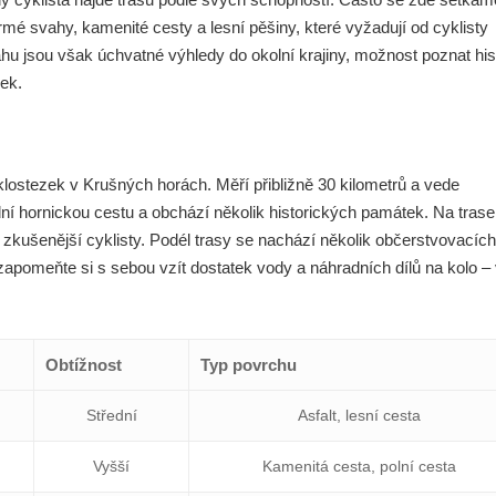
rmé svahy, kamenité cesty a lesní pěšiny, které vyžadují od cyklisty
 jsou však úchvatné výhledy do okolní krajiny, možnost poznat hist
žek.
klostezek v Krušných horách. Měří přibližně 30 kilometrů a vede
ní hornickou cestu a obchází několik historických památek. Na trase
 zkušenější cyklisty. Podél trasy se nachází několik občerstvovacích
zapomeňte si s sebou vzít dostatek vody a náhradních dílů na kolo –
Obtížnost
Typ povrchu
Střední
Asfalt, lesní cesta
Vyšší
Kamenitá cesta, polní cesta