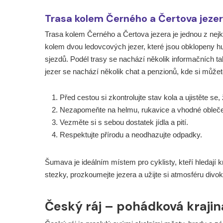
Trasa kolem Černého a Čertova jeze
Trasa kolem Černého a Čertova jezera je jednou z nejk
kolem dvou ledovcových jezer, které jsou obklopeny hus
sjezdů. Podél trasy se nachází několik informačních tab
jezer se nachází několik chat a penzionů, kde si můžet
Před cestou si zkontrolujte stav kola a ujistěte se,
Nezapomeňte na helmu, rukavice a vhodné obleče
Vezměte si s sebou dostatek jídla a pití.
Respektujte přírodu a neodhazujte odpadky.
Šumava je ideálním místem pro cyklisty, kteří hledají
stezky, prozkoumejte jezera a užijte si atmosféru divok
Český ráj – pohádková krajin