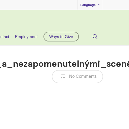
Language
search
ntact
Employment
Ways to Give
_a_nezapomenutelnými_scené
No Comments