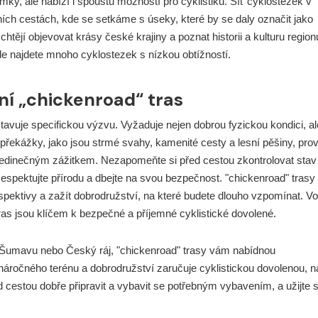
mky, ale nabízí i spoustu možností pro cyklistiku. Síť cyklostezek v
ích cestách, kde se setkáme s úseky, které by se daly označit jako
í chtějí objevovat krásy české krajiny a poznat historii a kulturu region
zde najdete mnoho cyklostezek s nízkou obtížností.
ní „chickenroad“ tras
avuje specifickou výzvu. Vyžaduje nejen dobrou fyzickou kondici, al
 překážky, jako jsou strmé svahy, kamenité cesty a lesní pěšiny, prov
jedinečným zážitkem. Nezapomeňte si před cestou zkontrolovat stav
. Respektujte přírodu a dbejte na svou bezpečnost. "chickenroad" trasy
spektivy a zažít dobrodružství, na které budete dlouho vzpomínat. Vo
ras jsou klíčem k bezpečné a příjemné cyklistické dovolené.
 Šumavu nebo Český ráj, "chickenroad" trasy vám nabídnou
áročného terénu a dobrodružství zaručuje cyklistickou dovolenou, n
estou dobře připravit a vybavit se potřebným vybavením, a užijte s