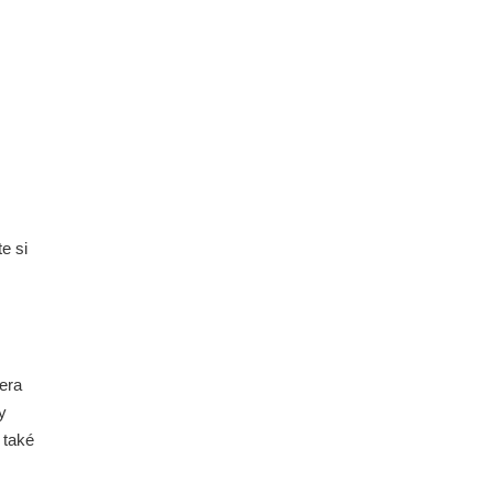
e si
zera
y
 také