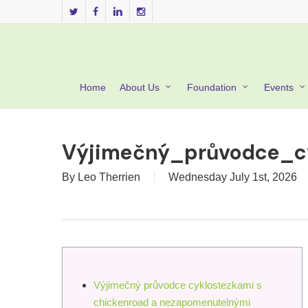
Skip
twitter
facebook
linkedin
instagram
to
main
content
Home
About Us
Foundation
Events
Výjimečný_průvodce_c
By
Leo Therrien
Wednesday July 1st, 2026
Výjimečný průvodce cyklostezkami s
chickenroad a nezapomenutelnými