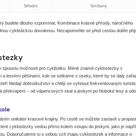
Střední
Smíšený
erý budete dlouho vzpomínat. Kombinace krásné přírody, náročného
nou cyklistickou dovolenou. Nezapomeňte se před cestou dobře přip
stezky
 i spoustu možností pro cyklistiku. Méně známé cyklostezky v
 lesními pěšinami, kde se setkáme s úseky, které by se daly zařad
 kteří hledají dobrodružství a chtějí se vyhnout frekventovaným turist
 překvapení – od vápencových skal a jeskyní po hluboké lesy a údol
kole
ím unikátní krasové krajiny. Po cestě se můžete zastavit u propast
teré cyklostezky vedou přímo kolem vstupu do jeskyní, jako je napří
ou. Doporučujeme si s sebou vzít mapu cyklostezek a informace o