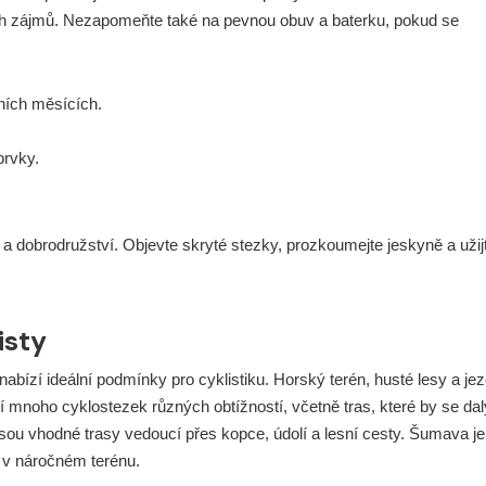
ých zájmů. Nezapomeňte také na pevnou obuv a baterku, pokud se
tních měsících.
prvky.
a dobrodružství. Objevte skryté stezky, prozkoumejte jeskyně a užijt
isty
nabízí ideální podmínky pro cyklistiku. Horský terén, husté lesy a je
 mnoho cyklostezek různých obtížností, včetně tras, které by se dal
, jsou vhodné trasy vedoucí přes kopce, údolí a lesní cesty. Šumava je
u v náročném terénu.