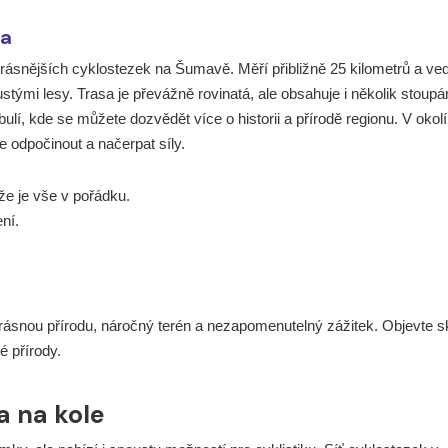
ra
rásnějších cyklostezek na Šumavě. Měří přibližně 25 kilometrů a ve
tými lesy. Trasa je převážně rovinatá, ale obsahuje i několik stoupá
ulí, kde se můžete dozvědět více o historii a přírodě regionu. V okolí
e odpočinout a načerpat síly.
 že je vše v pořádku.
ní.
 krásnou přírodu, náročný terén a nezapomenutelný zážitek. Objevte s
é přírody.
a na kole