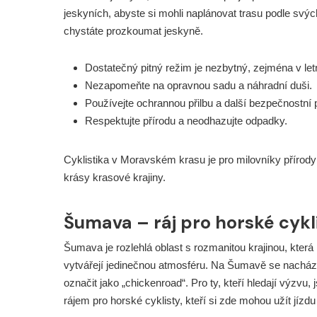
jeskyních, abyste si mohli naplánovat trasu podle sv
chystáte prozkoumat jeskyně.
Dostatečný pitný režim je nezbytný, zejména v le
Nezapomeňte na opravnou sadu a náhradní duši.
Používejte ochrannou přilbu a další bezpečnostní 
Respektujte přírodu a neodhazujte odpadky.
Cyklistika v Moravském krasu je pro milovníky přírody 
krásy krasové krajiny.
Šumava – ráj pro horské cykl
Šumava je rozlehlá oblast s rozmanitou krajinou, která 
vytvářejí jedinečnou atmosféru. Na Šumavě se nachází
označit jako „chickenroad“. Pro ty, kteří hledají výzvu
rájem pro horské cyklisty, kteří si zde mohou užít jízd