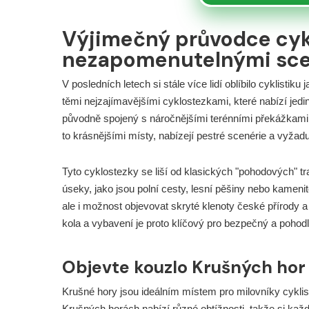
Výjimečný průvodce cyk
nezapomenutelnými sce
V posledních letech si stále více lidí oblíbilo cyklisti
těmi nejzajímavějšími cyklostezkami, které nabízí jedi
původně spojený s náročnějšími terénními překážkami
to krásnějšími místy, nabízejí pestré scenérie a vyžadu
Tyto cyklostezky se liší od klasických "pohodových" t
úseky, jako jsou polní cesty, lesní pěšiny nebo kameni
ale i možnost objevovat skryté klenoty české přírody 
kola a vybavení je proto klíčový pro bezpečný a pohodl
Objevte kouzlo Krušných hor 
Krušné hory jsou ideálním místem pro milovníky cyklisti
Krušných horách nabízí různé obtížnosti, takže si kaž