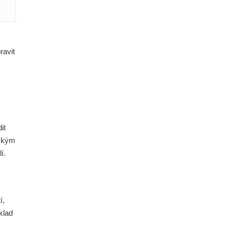
ravit
it
ickým
í.
í,
klad