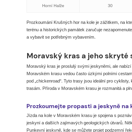
Horní Halže
30
Prozkoumání Krušných hor na kole je zážitkem, na kt
terénu a historických památek zaručuje nezapomenutel
a vybavit se potřebným vybavením.
Moravský kras a jeho skryté 
Moravský kras je proslulý svými jeskyněmi, ale nabízí
Moravském krasu vedou často úzkými polními cestami a
pod „chickenroad“. Tyto trasy jsou ideální pro cyklisty,
trasám. Příroda v Moravském krasu je rozmanitá a plná
Prozkoumejte propasti a jeskyně na 
Jízda na kole v Moravském krasu je spojena s poznáván
jeskyní a dalších zajímavých geologických útvarů. Něk
Punkevní jeskyně, kde se můžete projet podzemní řek