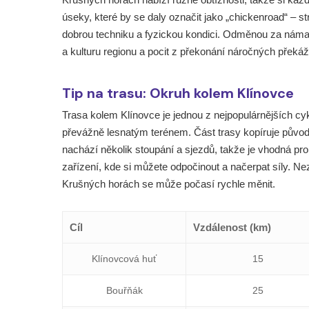
úseky, které by se daly označit jako „chickenroad“ – st
dobrou techniku a fyzickou kondici. Odměnou za námahu
a kulturu regionu a pocit z překonání náročných překá
Tip na trasu: Okruh kolem Klínovce
Trasa kolem Klínovce je jednou z nejpopulárnějších cy
převážně lesnatým terénem. Část trasy kopíruje původ
nachází několik stoupání a sjezdů, takže je vhodná pro
zařízení, kde si můžete odpočinout a načerpat síly. Ne
Krušných horách se může počasí rychle měnit.
Cíl
Vzdálenost (km)
Klínovcová huť
15
Bouřňák
25