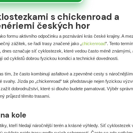
lostezkami s chickenroad a
nériemi českých hor
ku jako formu aktivního odpočinku a poznávání krás české krajiny. A mez
nečný zážitek, se řadí trasy značené jako „
chickenroad
“. Tento termín
, dnes označuje síť cyklostezek, které vedou často méně známými, 
jí od cyklistů dobrou fyzickou kondici a technické dovednosti.
ras tím, že často kombinují asfaltové a zpevněné cesty s náročnějším
té svahy. Jízda po „chickenroad“ tak představuje nejen fyzickou výzv
a zažít dobrodružství, které si dlouho budete pamatovat. Výběr správ
ný průjezd těmito trasami.
na kole
ky, kteří hledají náročnější terén a krásné výhledy. Síť cyklostezek 
dý cyklista najde trasu podle svých schopností. Často se zde setkám