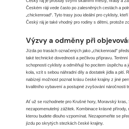
Český ráj je proslulý svými skalními městy, hrady a zá
Českém ráji vede často po zalesněných cestách a poln
„chickenroad“. Tyto trasy jsou ideální pro cyklisty, kteř
Český ráj je také vhodný pro rodiny s dětmi, protože 
Výzvy a odměny při objevová
Jízda po trasách označených jako „chickenroad“ předst
také technické dovednosti a pečlivou přípravu. Terénní
schopnosti cyklisty a odměňují ho pocitem úspěchu a 
kola, vzít s sebou náhradní díly a dostatek jídla a pití
nabízejí možnost poznat krásu české krajiny z jiné per
kvalitního vybavení a postupné zvyšování náročnosti t
Ať už se rozhodnete pro Krušné hory, Moravský kras,
nezapomenutelný zážitek. Kombinace krásné přírody, n
kterou budete dlouho vzpomínat. Nezapomeňte se před c
jízdu po skrytých stezkách české krajiny.