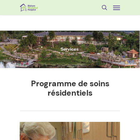
Skip
Menu
to
search
main
content
Services
Programme de soins
résidentiels