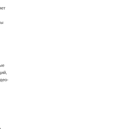
яет
вы
ные
ций,
део-
ь