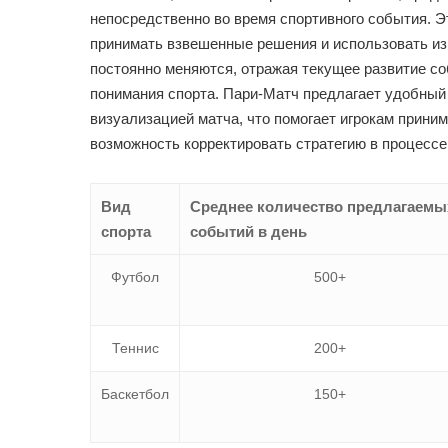
непосредственно во время спортивного события. Э
принимать взвешенные решения и использовать изм
постоянно меняются, отражая текущее развитие соб
понимания спорта. Пари-Матч предлагает удобный 
визуализацией матча, что помогает игрокам прини
возможность корректировать стратегию в процессе 
Вид
Среднее количество предлагаемы
спорта
событий в день
Футбол
500+
Теннис
200+
Баскетбол
150+