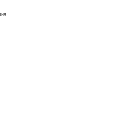
вия
т