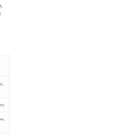
е,
х
ы,
тч
лы,