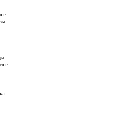
лее
гры
ды
олее
яет