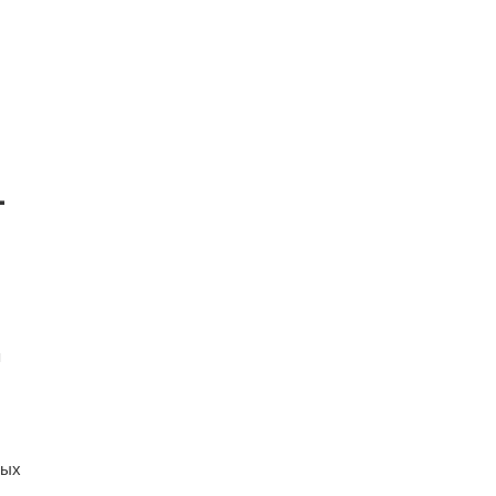
-
я
ных