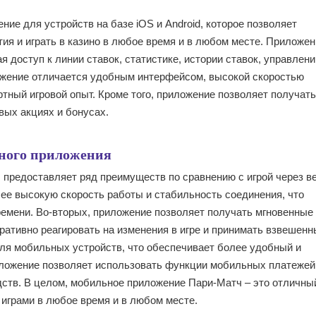
ие для устройств на базе iOS и Android, которое позволяет
ия и играть в казино в любое время и в любом месте. Приложен
доступ к линии ставок, статистике, истории ставок, управлен
жение отличается удобным интерфейсом, высокой скоростью
тный игровой опыт. Кроме того, приложение позволяет получать
вых акциях и бонусах.
ного приложения
предоставляет ряд преимуществ по сравнению с игрой через в
ее высокую скорость работы и стабильность соединения, что
ремени. Во-вторых, приложение позволяет получать мгновенные
ративно реагировать на изменения в игре и принимать взвешенн
для мобильных устройств, что обеспечивает более удобный и
иложение позволяет использовать функции мобильных платежей,
дств. В целом, мобильное приложение Пари-Матч – это отличны
 играми в любое время и в любом месте.