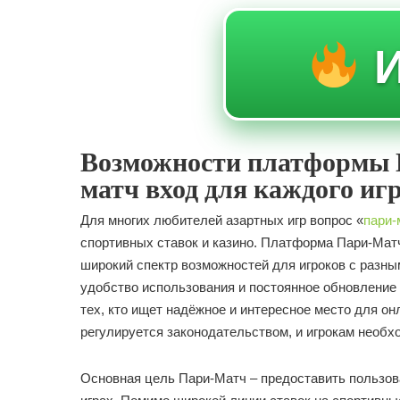
И
Возможности платформы 
матч вход для каждого иг
Для многих любителей азартных игр вопрос «
пари-
спортивных ставок и казино. Платформа Пари-Матч
широкий спектр возможностей для игроков с разн
удобство использования и постоянное обновление
тех, кто ищет надёжное и интересное место для он
регулируется законодательством, и игрокам необхо
Основная цель Пари-Матч – предоставить пользо