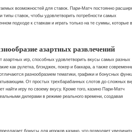
гаемых возможностей для ставок. Пари-Матч постоянно расшир
и типы ставок, чтобы удовлетворить потребности самых
нном подходе к ставкам и играть только на те суммы, которые 
знообразие азартных развлечений
т азартных игр, способных удовлетворить вкусы самых разных
акие как рулетка, блэкджек, покер и баккара, а также современ
отличаются разнообразием тематики, графики и бонусных функ
ватывающим. От простых трехбарабанных слотов до сложных ви
 найти игру по своему вкусу. Кроме того, казино Пари-Матч
с реальными дилерами в режиме реального времени, создавая
предлагает бонусы для игроков казино, что позволяет увеличит