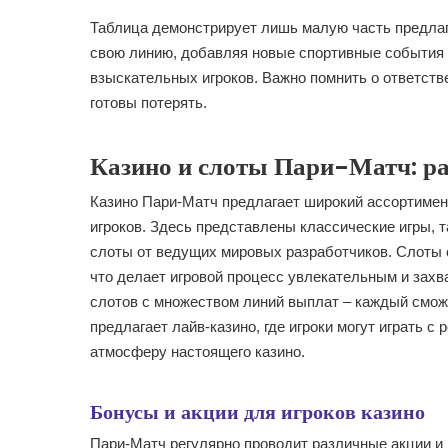
Таблица демонстрирует лишь малую часть предла
свою линию, добавляя новые спортивные события 
взыскательных игроков. Важно помнить о ответстве
готовы потерять.
Казино и слоты Пари-Матч: ра
Казино Пари-Матч предлагает широкий ассортимен
игроков. Здесь представлены классические игры, т
слоты от ведущих мировых разработчиков. Слоты 
что делает игровой процесс увлекательным и зах
слотов с множеством линий выплат – каждый сможет
предлагает лайв-казино, где игроки могут играть 
атмосферу настоящего казино.
Бонусы и акции для игроков казино
Пари-Матч регулярно проводит различные акции и 