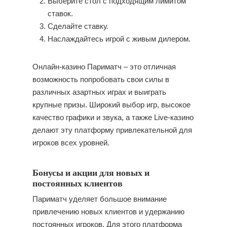
Выберите стол с подходящим лимитом
ставок.
Сделайте ставку.
Наслаждайтесь игрой с живым дилером.
Онлайн-казино Париматч – это отличная
возможность попробовать свои силы в
различных азартных играх и выиграть
крупные призы. Широкий выбор игр, высокое
качество графики и звука, а также Live-казино
делают эту платформу привлекательной для
игроков всех уровней.
Бонусы и акции для новых и
постоянных клиентов
Париматч уделяет большое внимание
привлечению новых клиентов и удержанию
постоянных игроков. Для этого платформа