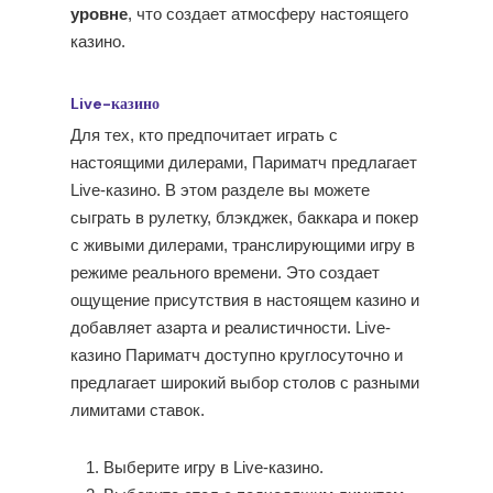
уровне
, что создает атмосферу настоящего
казино.
Live-казино
Для тех, кто предпочитает играть с
настоящими дилерами, Париматч предлагает
Live-казино. В этом разделе вы можете
сыграть в рулетку, блэкджек, баккара и покер
с живыми дилерами, транслирующими игру в
режиме реального времени. Это создает
ощущение присутствия в настоящем казино и
добавляет азарта и реалистичности. Live-
казино Париматч доступно круглосуточно и
предлагает широкий выбор столов с разными
лимитами ставок.
Выберите игру в Live-казино.