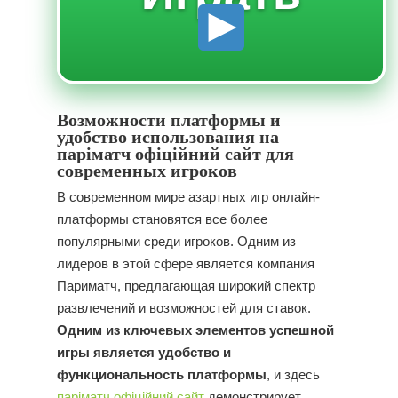
Возможности платформы и
удобство использования на
паріматч офіційний сайт для
современных игроков
В современном мире азартных игр онлайн-
платформы становятся все более
популярными среди игроков. Одним из
лидеров в этой сфере является компания
Париматч, предлагающая широкий спектр
развлечений и возможностей для ставок.
Одним из ключевых элементов успешной
игры является удобство и
функциональность платформы
, и здесь
паріматч офіційний сайт
демонстрирует