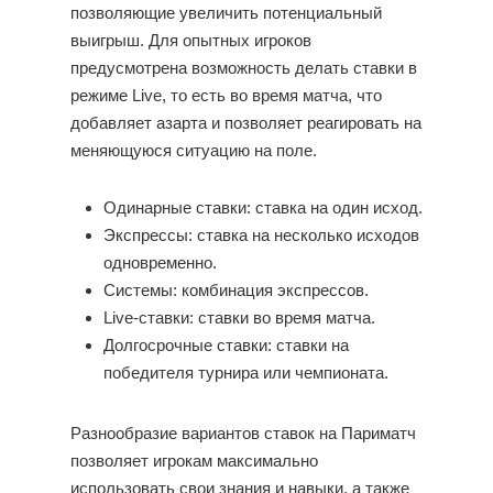
позволяющие увеличить потенциальный
выигрыш. Для опытных игроков
предусмотрена возможность делать ставки в
режиме Live, то есть во время матча, что
добавляет азарта и позволяет реагировать на
меняющуюся ситуацию на поле.
Одинарные ставки: ставка на один исход.
Экспрессы: ставка на несколько исходов
одновременно.
Системы: комбинация экспрессов.
Live-ставки: ставки во время матча.
Долгосрочные ставки: ставки на
победителя турнира или чемпионата.
Разнообразие вариантов ставок на Париматч
позволяет игрокам максимально
использовать свои знания и навыки, а также