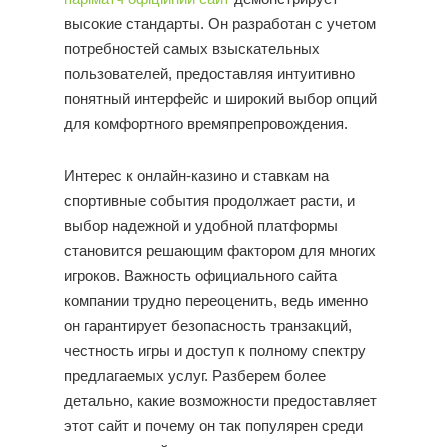
высокие стандарты. Он разработан с учетом
потребностей самых взыскательных
пользователей, предоставляя интуитивно
понятный интерфейс и широкий выбор опций
для комфортного времяпрепровождения.
Интерес к онлайн-казино и ставкам на
спортивные события продолжает расти, и
выбор надежной и удобной платформы
становится решающим фактором для многих
игроков. Важность официального сайта
компании трудно переоценить, ведь именно
он гарантирует безопасность транзакций,
честность игры и доступ к полному спектру
предлагаемых услуг. Разберем более
детально, какие возможности предоставляет
этот сайт и почему он так популярен среди