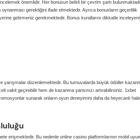
ncelemek önemlidir. Her bonusun belirli bir çevrim şartı bulunmaktadı
n oynanması gerektiğini ifade etmektedir. Ayrıca bonusların geçerlilik
yerine getirmeniz gerekmektedir. Bonus kurallarını dikkatle inceleyer
 ve yarışmalar düzenlemektedir. Bu turnuvalarda büyük ödüller kazan
eli vakit geçirebilir hem de kazanma şansınızı artırabilirsiniz. 1xbet
e promosyonlar sunarak onların oyun deneyimini daha da heyecanlı hale
luluğu
nete erişmektedir. Bu nedenle online casino platformlarının mobil uyu