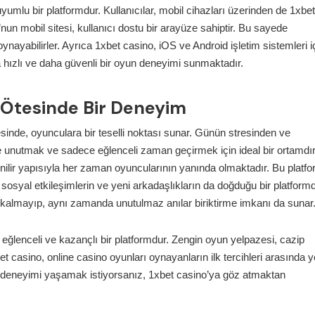
mlu bir platformdur. Kullanıcılar, mobil cihazları üzerinden de 1xbet
’nun mobil sitesi, kullanıcı dostu bir arayüze sahiptir. Bu sayede
ynayabilirler. Ayrıca 1xbet casino, iOS ve Android işletim sistemleri i
hızlı ve daha güvenli bir oyun deneyimi sunmaktadır.
n Ötesinde Bir Deneyim
sinde, oyunculara bir teselli noktası sunar. Günün stresinden ve
e unutmak ve sadece eğlenceli zaman geçirmek için ideal bir ortamdır
ilir yapısıyla her zaman oyuncularının yanında olmaktadır. Bu platfo
sosyal etkileşimlerin ve yeni arkadaşlıkların da doğduğu bir platformd
kalmayıp, aynı zamanda unutulmaz anılar biriktirme imkanı da sunar
 eğlenceli ve kazançlı bir platformdur. Zengin oyun yelpazesi, cazip
et casino, online casino oyunları oynayanların ilk tercihleri arasında y
un deneyimi yaşamak istiyorsanız, 1xbet casino’ya göz atmaktan