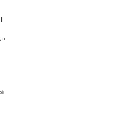
ı
çin
bir