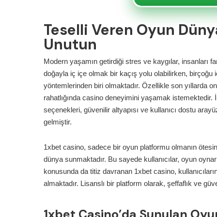
Teselli Veren Oyun Dünyas
Unutun
Modern yaşamın getirdiği stres ve kaygılar, insanları far
doğayla iç içe olmak bir kaçış yolu olabilirken, birçoğu 
yöntemlerinden biri olmaktadır. Özellikle son yıllarda onl
rahatlığında casino deneyimini yaşamak istemektedir. 
seçenekleri, güvenilir altyapısı ve kullanıcı dostu arayü
gelmiştir.
1xbet casino, sadece bir oyun platformu olmanın ötesind
dünya sunmaktadır. Bu sayede kullanıcılar, oyun oyna
konusunda da titiz davranan 1xbet casino, kullanıcıların 
almaktadır. Lisanslı bir platform olarak, şeffaflık ve güve
1xbet Casino’da Sunulan Oyun 