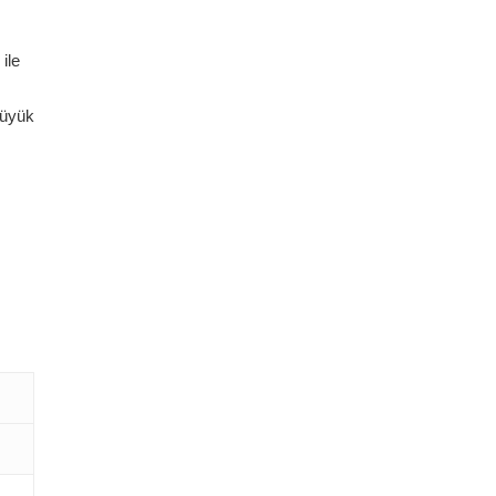
ile
büyük