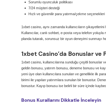
Sorumlu oyunculuk politikası
7/24 müşteri desteği
Hızlı ve güvenilir para yatırma/çekme seçenekleri
1xbet casino, aynı zamanda kullanıcıların şikayetlerini 
Kullanıcılar, canlı sohbet, e-posta veya telefon yoluyla 
planda tutarak, sorunsuz bir oyun deneyimi sunmayı he
1xbet Casino’da Bonuslar ve
1xbet casino, kullanıcılarına sunduğu çeşitli bonuslar
geldin bonusu, yatırım bonusu, deneme bonusu ve kayıp
yeni üye olan kullanıcılara sunulan ve genellikle ilk para
birimi ile yapılan yatırımlara sunulan bir bonustur. De
bonustur. Kayıp bonusu ise belirli bir süre içinde kaybed
Bonus Kurallarını Dikkatle İnceleyin