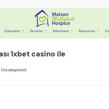
Co
Education
Services
Volunteers
Resources
sı 1xbet casino ile
Uncategorized