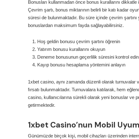
Bonusları kullanmadan önce bonus kurallarını dikkatle i
Çevrim şartı, bonus miktarının belirli bir katı kadar oyu
süresi de bulunmaktadır. Bu süre içinde çevrim şartını 
bonuslardan maksimum fayda sağlayabilirsiniz.
Hoş geldin bonusu çevrim şartını öğrenin
Yatırım bonusu kurallarını okuyun
Deneme bonusunun geçerlilik süresini kontrol edin
Kayıp bonusu hesaplama yöntemini anlayın
1xbet casino, aynı zamanda düzenli olarak turnuvalar
fırsatı bulunmaktadır. Turnuvalara katılarak, hem eğlenc
casino, kullanıcılarına sürekli olarak yeni bonuslar v
getirmektedir.
1xbet Casino’nun Mobil Uyum
Günümüzde birçok kişi, mobil cihazları üzerinden inter