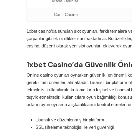
Masa Oyunları
Canlı Casino
1xbet casino’da sunulan slot oyunları, farklı temalara ve
çarpanlar gibi ek özellikler sunmaktadırlar. Bu özellikl
casino, düzenli olarak yeni slot oyunları ekleyerek oyu
1xbet Casino’da Güvenlik Önl
Online casino oyunları oynarken güvenlik, en önemli konu
gerekli tüm önlemleri almaktadır. Lisanslı bir platform
teknolojisi kullanılarak, kullanıcıların kişisel ve fina
teşvik etmektedir. Kullanıcılara oyun bağımlılığı konus
onların oyun oynama alışkanlıklarını kontrol etmelerine
Lisanslı ve düzenlenmiş bir platform
SSL şifreleme teknolojisi ile veri güvenliği