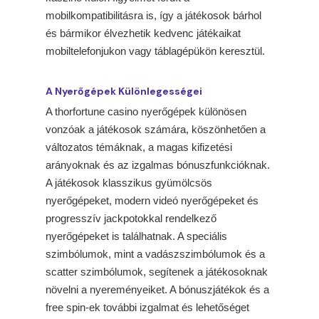
mobilkompatibilitásra is, így a játékosok bárhol
és bármikor élvezhetik kedvenc játékaikat
mobiltelefonjukon vagy táblagépükön keresztül.
A Nyerőgépek Különlegességei
A thorfortune casino nyerőgépek különösen
vonzóak a játékosok számára, köszönhetően a
változatos témáknak, a magas kifizetési
arányoknak és az izgalmas bónuszfunkcióknak.
A játékosok klasszikus gyümölcsös
nyerőgépeket, modern videó nyerőgépeket és
progresszív jackpotokkal rendelkező
nyerőgépeket is találhatnak. A speciális
szimbólumok, mint a vadászszimbólumok és a
scatter szimbólumok, segítenek a játékosoknak
növelni a nyereményeiket. A bónuszjátékok és a
free spin-ek további izgalmat és lehetőséget