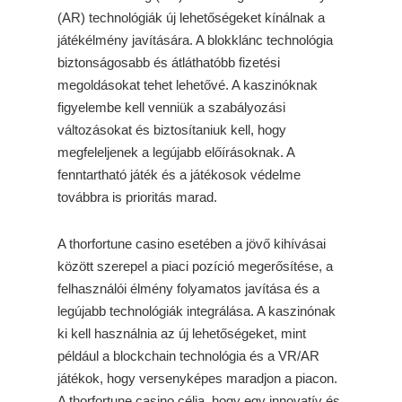
(AR) technológiák új lehetőségeket kínálnak a
játékélmény javítására. A blokklánc technológia
biztonságosabb és átláthatóbb fizetési
megoldásokat tehet lehetővé. A kaszinóknak
figyelembe kell venniük a szabályozási
változásokat és biztosítaniuk kell, hogy
megfeleljenek a legújabb előírásoknak. A
fenntartható játék és a játékosok védelme
továbbra is prioritás marad.
A thorfortune casino esetében a jövő kihívásai
között szerepel a piaci pozíció megerősítése, a
felhasználói élmény folyamatos javítása és a
legújabb technológiák integrálása. A kaszinónak
ki kell használnia az új lehetőségeket, mint
például a blockchain technológia és a VR/AR
játékok, hogy versenyképes maradjon a piacon.
A thorfortune casino célja, hogy egy innovatív és