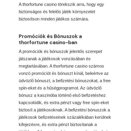
A thorfortune casino törekszik arra, hogy egy
biztonságos és felelős játék környezetet
biztosítson minden játékos számára.
Promóciók és Bónuszok a
thorfortune casino-ban
A promóciók és bónuszok jelentős szerepet
játszanak a játékosok vonzásában és
megtartásában. A thorfortune casino számos
vonzó promóciót és bónuszt kínál, beleértve az
üdvözlő bónuszt, a befizetési bónuszokat, a free
spin-eket és a hűségprogramot. Az üdvözlő
bónusz a kaszinóba történő első befizetéshez
kapcsolódik, és extra pénzt vagy free spin-eket
biztosít a játékosoknak. A befizetési bónuszok a
játékosok befizetéseinek százalékában kerülnek
kifejezésre, és extra pénzt biztosítanak a