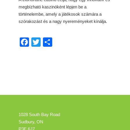
megbízható kaszinóként lépjen be a
történelembe, amely a játékosok számára a
szórakozást és a nagy nyereményeket kínálja.
Facebook
Twitter
Share
1028 South Bay Road
Sudbury, ON
P3E 6J7