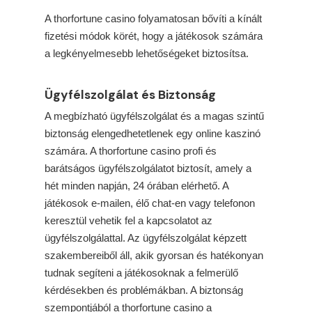
A thorfortune casino folyamatosan bővíti a kínált
fizetési módok körét, hogy a játékosok számára
a legkényelmesebb lehetőségeket biztosítsa.
Ügyfélszolgálat és Biztonság
A megbízható ügyfélszolgálat és a magas szintű
biztonság elengedhetetlenek egy online kaszinó
számára. A thorfortune casino profi és
barátságos ügyfélszolgálatot biztosít, amely a
hét minden napján, 24 órában elérhető. A
játékosok e-mailen, élő chat-en vagy telefonon
keresztül vehetik fel a kapcsolatot az
ügyfélszolgálattal. Az ügyfélszolgálat képzett
szakembereiből áll, akik gyorsan és hatékonyan
tudnak segíteni a játékosoknak a felmerülő
kérdésekben és problémákban. A biztonság
szempontjából a thorfortune casino a