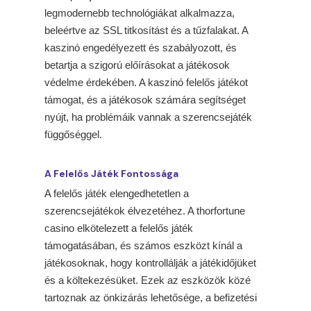
legmodernebb technológiákat alkalmazza,
beleértve az SSL titkosítást és a tűzfalakat. A
kaszinó engedélyezett és szabályozott, és
betartja a szigorú előírásokat a játékosok
védelme érdekében. A kaszinó felelős játékot
támogat, és a játékosok számára segítséget
nyújt, ha problémáik vannak a szerencsejáték
függőséggel.
A Felelős Játék Fontossága
A felelős játék elengedhetetlen a
szerencsejátékok élvezetéhez. A thorfortune
casino elkötelezett a felelős játék
támogatásában, és számos eszközt kínál a
játékosoknak, hogy kontrollálják a játékidőjüket
és a költekezésüket. Ezek az eszközök közé
tartoznak az önkizárás lehetősége, a befizetési