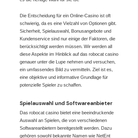
Die Entscheidung für ein Online-Casino ist oft
schwierig, da es eine Vielzahl von Optionen gibt.
Sicherheit, Spielauswahl, Bonusangebote und
Kundenservice sind nur einige der Faktoren, die
berücksichtigt werden müssen. Wir werden all
diese Aspekte im Hinblick auf das robocat casino
genauer unter die Lupe nehmen und versuchen,
ein umfassendes Bild zu vermitteln. Ziel ist es,
eine objektive und informative Grundlage für
potenzielle Spieler zu schaffen.
Spielauswahl und Softwareanbieter
Das robocat casino bietet eine beeindruckende
Auswahl an Spielen, die von verschiedenen
Softwareanbietern bereitgestellt werden. Dazu
gehören sowohl bekannte Namen wie NetEnt