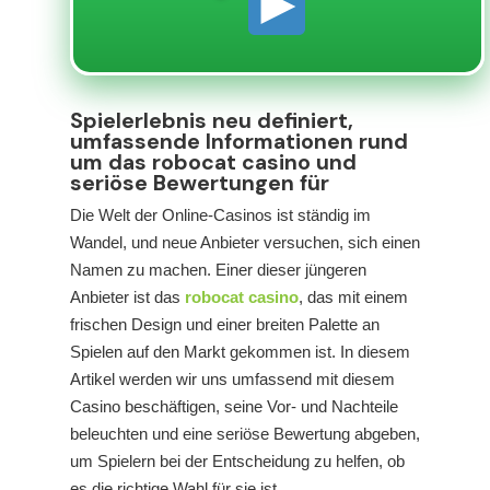
Spielerlebnis neu definiert,
umfassende Informationen rund
um das robocat casino und
seriöse Bewertungen für
Die Welt der Online-Casinos ist ständig im
Wandel, und neue Anbieter versuchen, sich einen
Namen zu machen. Einer dieser jüngeren
Anbieter ist das
robocat casino
, das mit einem
frischen Design und einer breiten Palette an
Spielen auf den Markt gekommen ist. In diesem
Artikel werden wir uns umfassend mit diesem
Casino beschäftigen, seine Vor- und Nachteile
beleuchten und eine seriöse Bewertung abgeben,
um Spielern bei der Entscheidung zu helfen, ob
es die richtige Wahl für sie ist.