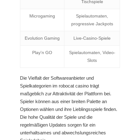
Tischspiele
Microgaming
Spielautomaten,
progressive Jackpots
Evolution Gaming
Live-Casino-Spiele
Play'n GO
Spielautomaten, Video-
Slots
Die Vielfalt der Softwareanbieter und
Spielkategorien im robocat casino trägt
maßgeblich zur Attraktivität der Plattform bei.
Spieler können aus einer breiten Palette an
Optionen wählen und ihre Lieblingsspiele finden.
Die hohe Qualität der Spiele und die
regelmäßigen Updates sorgen für ein
unterhaltsames und abwechslungsreiches