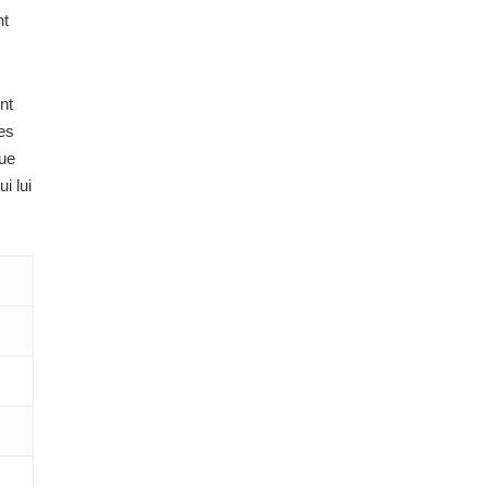
nt
nt
ses
que
i lui