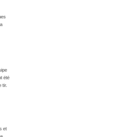
ues
sa
uipe
t été
tir.
s et
re