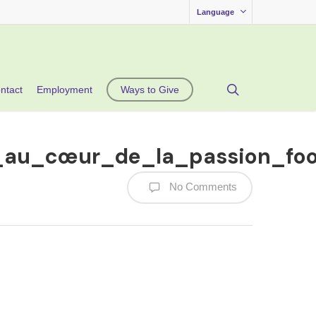
Language
search
ntact
Employment
Ways to Give
_au_cœur_de_la_passion_foo
No Comments