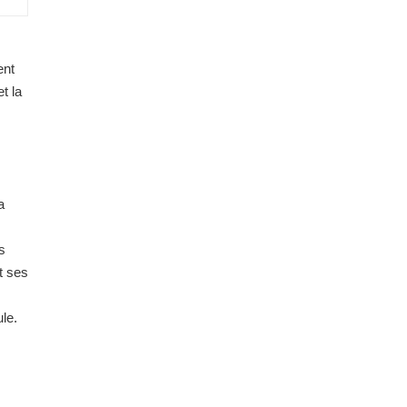
s
ent
t la
a
s
t ses
le.