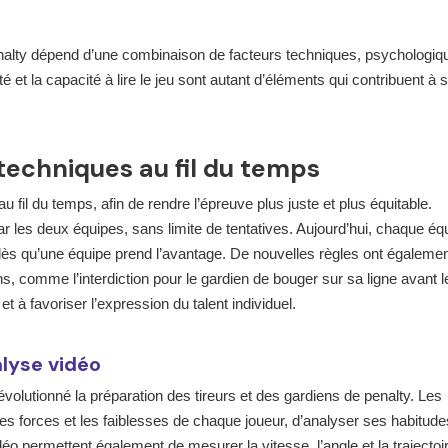
penalty dépend d’une combinaison de facteurs techniques, psychologiq
ité et la capacité à lire le jeu sont autant d’éléments qui contribuent à 
 techniques au fil du temps
u fil du temps, afin de rendre l’épreuve plus juste et plus équitable.
par les deux équipes, sans limite de tentatives. Aujourd’hui, chaque éq
 dès qu’une équipe prend l’avantage. De nouvelles règles ont égalemen
ons, comme l’interdiction pour le gardien de bouger sur sa ligne avant le 
t à favoriser l’expression du talent individuel.
alyse vidéo
révolutionné la préparation des tireurs et des gardiens de penalty. Les
les forces et les faiblesses de chaque joueur, d’analyser ses habitude
o permettent également de mesurer la vitesse, l’angle et la trajectoi