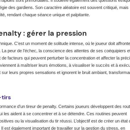
 rapides sont primordiales. Il soulève également des questions éthiqu
atégie des gardiens. Son caractère aléatoire est souvent critiqué, mais i
ité, rendant chaque séance unique et palpitante.
enalty : gérer la pression
hnique. C’est un moment de solitude intense, où le joueur doit affronte
. La peur de l’échec, la conscience des attentes de ses coéquipiers e
de facteurs qui peuvent perturber la concentration et affecter la préc
arviennent à maîtriser leurs émotions, à visualiser le succès et à exéc
 sur leurs propres sensations et ignorent le bruit ambiant, transforman
tirs
formance d’un tireur de penalty. Certains joueurs développent des rou
qui les aident à se concentrer et à se détendre. Ces routines peuvent
itives ou la visualisation du tir réussi. L’objectif est de créer un état 
Il est également important de travailler sur la gestion du stress, en