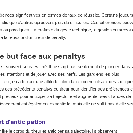
férences significatives en termes de taux de réussite. Certains joueur
ndis que d’autres éprouvent plus de difficultés. Ces différences peuv
 ou physiques. La maîtrise du geste technique, la gestion du stress e
 la réussite d’un tireur de penalty.
de but face aux penaltys
est souvent sous-estimé. Il ne s’agit pas seulement de plonger dans l
 ses intentions et de jouer avec ses nerfs. Les gardiens les plus
ireur, en adoptant une attitude intimidante ou en utilisant des tactique
s des précédents penaltys du tireur pour identifier ses préférences e
t précieux pour anticiper sa trajectoire et augmenter ses chances de
icacement est également essentielle, mais elle ne suffit pas à elle seu
t d'anticipation
ire le corps du tireur et anticiper sa trajectoire. Ils observent