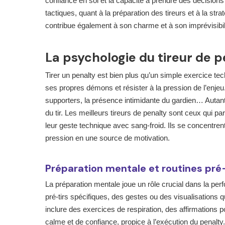
confiance en soi et la capacité à prendre des décisions
tactiques, quant à la préparation des tireurs et à la str
contribue également à son charme et à son imprévisibil
La psychologie du tireur de p
Tirer un penalty est bien plus qu’un simple exercice tec
ses propres démons et résister à la pression de l’enjeu
supporters, la présence intimidante du gardien… Autant 
du tir. Les meilleurs tireurs de penalty sont ceux qui p
leur geste technique avec sang-froid. Ils se concentrent
pression en une source de motivation.
Préparation mentale et routines pré-
La préparation mentale joue un rôle crucial dans la per
pré-tirs spécifiques, des gestes ou des visualisations 
inclure des exercices de respiration, des affirmations pos
calme et de confiance, propice à l’exécution du penalty. 