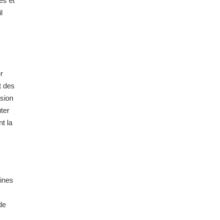
es et
l
r
t des
ision
uter
t la
tines
de