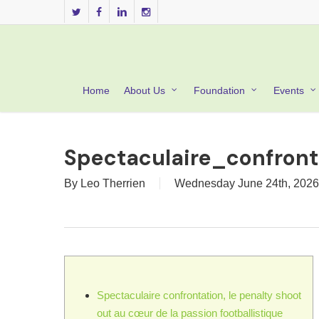
Skip
twitter
facebook
linkedin
instagram
to
main
content
Home
About Us
Foundation
Events
Spectaculaire_confron
By
Leo Therrien
Wednesday June 24th, 2026
Spectaculaire confrontation, le penalty shoot
out au cœur de la passion footballistique