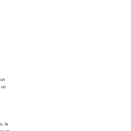
 un
s un
, la