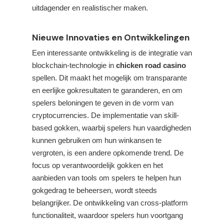
uitdagender en realistischer maken.
Nieuwe Innovaties en Ontwikkelingen
Een interessante ontwikkeling is de integratie van
blockchain-technologie in
chicken road casino
spellen. Dit maakt het mogelijk om transparante
en eerlijke gokresultaten te garanderen, en om
spelers beloningen te geven in de vorm van
cryptocurrencies. De implementatie van skill-
based gokken, waarbij spelers hun vaardigheden
kunnen gebruiken om hun winkansen te
vergroten, is een andere opkomende trend. De
focus op verantwoordelijk gokken en het
aanbieden van tools om spelers te helpen hun
gokgedrag te beheersen, wordt steeds
belangrijker. De ontwikkeling van cross-platform
functionaliteit, waardoor spelers hun voortgang