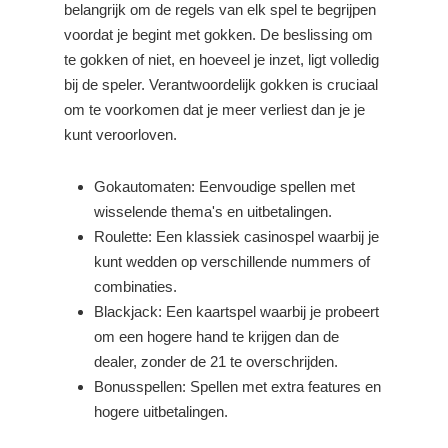
belangrijk om de regels van elk spel te begrijpen
voordat je begint met gokken. De beslissing om
te gokken of niet, en hoeveel je inzet, ligt volledig
bij de speler. Verantwoordelijk gokken is cruciaal
om te voorkomen dat je meer verliest dan je je
kunt veroorloven.
Gokautomaten: Eenvoudige spellen met
wisselende thema's en uitbetalingen.
Roulette: Een klassiek casinospel waarbij je
kunt wedden op verschillende nummers of
combinaties.
Blackjack: Een kaartspel waarbij je probeert
om een hogere hand te krijgen dan de
dealer, zonder de 21 te overschrijden.
Bonusspellen: Spellen met extra features en
hogere uitbetalingen.