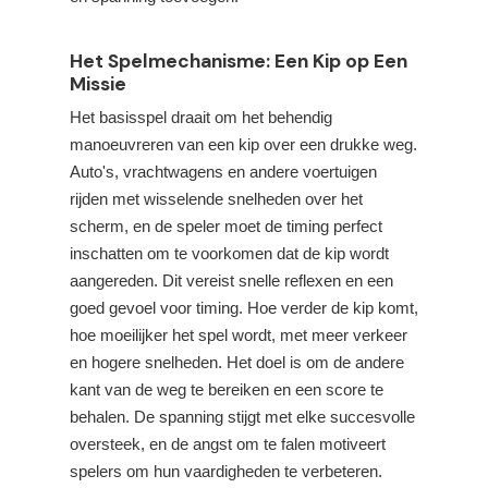
Het Spelmechanisme: Een Kip op Een
Missie
Het basisspel draait om het behendig
manoeuvreren van een kip over een drukke weg.
Auto's, vrachtwagens en andere voertuigen
rijden met wisselende snelheden over het
scherm, en de speler moet de timing perfect
inschatten om te voorkomen dat de kip wordt
aangereden. Dit vereist snelle reflexen en een
goed gevoel voor timing. Hoe verder de kip komt,
hoe moeilijker het spel wordt, met meer verkeer
en hogere snelheden. Het doel is om de andere
kant van de weg te bereiken en een score te
behalen. De spanning stijgt met elke succesvolle
oversteek, en de angst om te falen motiveert
spelers om hun vaardigheden te verbeteren.