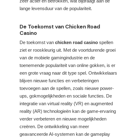
zeer actief en betrokken, wat bijdraagt aan de
lange levensduur van de populariteit.
De Toekomst van Chicken Road
Casino
De toekomst van
chicken road casino
spellen
ziet er rooskleurig uit. Met de voortdurende groei
van de mobiele gamingindustrie en de
toenemende populariteit van online gokken, is er
een grote vraag naar dit type spel. Ontwikkelaars
blijven nieuwe functies en verbeteringen
toevoegen aan de spellen, zoals nieuwe power-
ups, gokmogelijkheden en sociale functies. De
integratie van virtual reality (VR) en augmented
reality (AR) technologieën kan de game-ervaring
verder verbeteren en nieuwe mogelijkheden
creëren. De ontwikkeling van meer
geavanceerde AI-systemen kan de gameplay