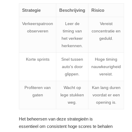
Strategie
Beschrijving
Risico
Verkeerspatroon
Leer de
Vereist
observeren
timing van
concentratie en
het verkeer
geduld.
herkennen.
Korte sprints
Snel tussen
Hoge timing
auto's door
nauwkeurigheid
glippen.
vereist.
Profiteren van
Wacht op
Kan lang duren
gaten
lege stukken
voordat er een
weg.
opening is.
Het beheersen van deze strategieën is
essentieel om consistent hoge scores te behalen