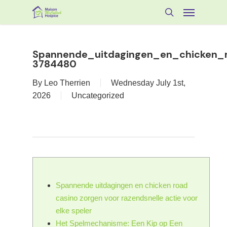
Skip
Menu
to
search
main
content
Spannende_uitdagingen_en_chicken_r
3784480
By
Leo Therrien
Wednesday July 1st,
2026
Uncategorized
Spannende uitdagingen en chicken road
casino zorgen voor razendsnelle actie voor
elke speler
Het Spelmechanisme: Een Kip op Een