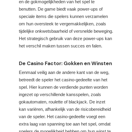
en de gokmogelijkheden van het spel te
benutten. De game biedt vaak power-ups of
speciale items die spelers kunnen verzamelen
om hun oversteek te vergemakkelijken, zoals
tijdelijke onkwetsbaarheid of versnelde beweging.
Het strategisch gebruik van deze power-ups kan
het verschil maken tussen succes en falen.
De Casino Factor: Gokken en Winsten
Eenmaal veilig aan de andere kant van de weg,
betreedt de speler het casino-gedeelte van het
spel. Hier kunnen de verdiende punten worden
ingezet op verschillende kansspelen, zoals
gokautomaten, roulette of blackjack. De inzet
kan variëren, afhankelijk van de risicobereidheid
van de speler. Het casino-gedeelte voegt een
extra laag van spanning toe aan het spel, omdat
spelers de mogelijkheid hebben om hun winst te