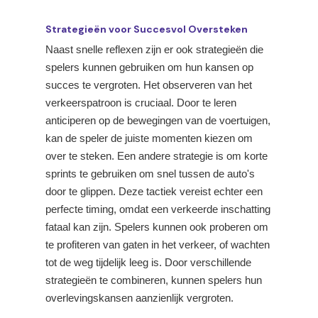
Strategieën voor Succesvol Oversteken
Naast snelle reflexen zijn er ook strategieën die
spelers kunnen gebruiken om hun kansen op
succes te vergroten. Het observeren van het
verkeerspatroon is cruciaal. Door te leren
anticiperen op de bewegingen van de voertuigen,
kan de speler de juiste momenten kiezen om
over te steken. Een andere strategie is om korte
sprints te gebruiken om snel tussen de auto's
door te glippen. Deze tactiek vereist echter een
perfecte timing, omdat een verkeerde inschatting
fataal kan zijn. Spelers kunnen ook proberen om
te profiteren van gaten in het verkeer, of wachten
tot de weg tijdelijk leeg is. Door verschillende
strategieën te combineren, kunnen spelers hun
overlevingskansen aanzienlijk vergroten.