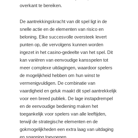
overkant te bereiken.
De aantrekkingskracht van dit spel ligt in de
snelle actie en de elementen van risico en
beloning. Elke succesvolle oversteek levert
punten op, die vervolgens kunnen worden
ingezet in het casino-gedeelte van het spel. Dit
kan variëren van eenvoudige kansspelen tot
meer complexe uitdagingen, waardoor spelers
de mogelijkheid hebben om hun winst te
vermenigvuldigen. De combinatie van
vaardigheid en geluk maakt dit spel aantrekkelijk
voor een breed publiek. De lage instapdrempel
en de eenvoudige bediening maken het
toegankelijk voor spelers van alle leeftijden,
terwijl de strategische elementen en de
gokmogelijkheden een extra laag van uitdaging
en spanning toevoegen.