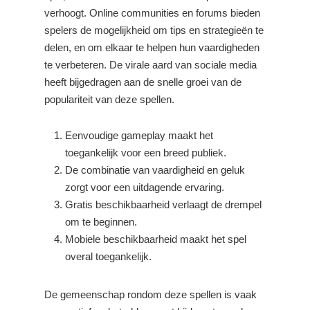
verhoogt. Online communities en forums bieden
spelers de mogelijkheid om tips en strategieën te
delen, en om elkaar te helpen hun vaardigheden
te verbeteren. De virale aard van sociale media
heeft bijgedragen aan de snelle groei van de
populariteit van deze spellen.
Eenvoudige gameplay maakt het
toegankelijk voor een breed publiek.
De combinatie van vaardigheid en geluk
zorgt voor een uitdagende ervaring.
Gratis beschikbaarheid verlaagt de drempel
om te beginnen.
Mobiele beschikbaarheid maakt het spel
overal toegankelijk.
De gemeenschap rondom deze spellen is vaak