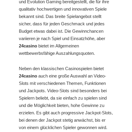
und Evolution Gaming bereitgestellt, die für ihre
qualitativ hochwertigen und innovativen Spiele
bekannt sind. Das breite Spielangebot stellt
sicher, dass für jeden Geschmack und jedes
Budget etwas dabei ist. Die Gewinnchancen
variieren je nach Spiel und Einsatzhöhe, aber
24casino
bietet im Allgemeinen
wettbewerbsfähige Auszahlungsquoten.
Neben den klassischen Casinospielen bietet
24casino
auch eine große Auswahl an Video-
Slots mit verschiedenen Themen, Funktionen
und Jackpots. Video-Slots sind besonders bei
Spielern beliebt, da sie einfach zu spielen sind
und die Möglichkeit bieten, hohe Gewinne zu
erzielen. Es gibt auch progressive Jackpot-Slots,
bei denen der Jackpot stetig anwächst, bis er
von einem glücklichen Spieler gewonnen wird.