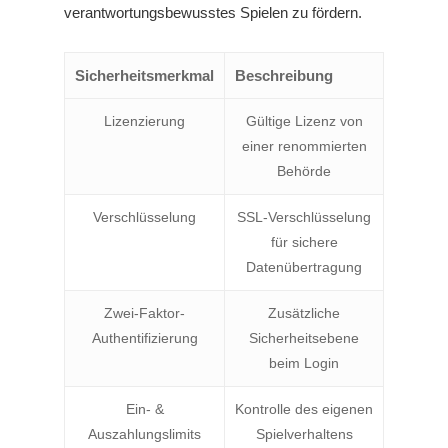
verantwortungsbewusstes Spielen zu fördern.
Sicherheitsmerkmal
Beschreibung
Lizenzierung
Gültige Lizenz von
einer renommierten
Behörde
Verschlüsselung
SSL-Verschlüsselung
für sichere
Datenübertragung
Zwei-Faktor-
Zusätzliche
Authentifizierung
Sicherheitsebene
beim Login
Ein- &
Kontrolle des eigenen
Auszahlungslimits
Spielverhaltens