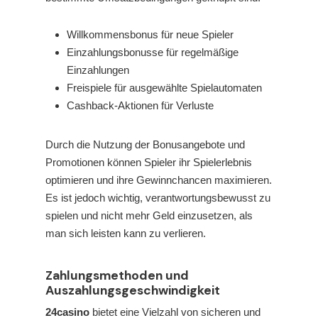
Willkommensbonus für neue Spieler
Einzahlungsbonusse für regelmäßige
Einzahlungen
Freispiele für ausgewählte Spielautomaten
Cashback-Aktionen für Verluste
Durch die Nutzung der Bonusangebote und
Promotionen können Spieler ihr Spielerlebnis
optimieren und ihre Gewinnchancen maximieren.
Es ist jedoch wichtig, verantwortungsbewusst zu
spielen und nicht mehr Geld einzusetzen, als
man sich leisten kann zu verlieren.
Zahlungsmethoden und
Auszahlungsgeschwindigkeit
24casino
bietet eine Vielzahl von sicheren und