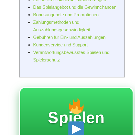
Das Spielangebot und die Gewinnchancen
Bonusangebote und Promotionen
Zahlungsmethoden und
Auszahlungsgeschwindigkeit
Gebühren für Ein- und Auszahlungen
Kundenservice und Support
Verantwortungsbewusstes Spielen und
Spielerschutz
Spielen