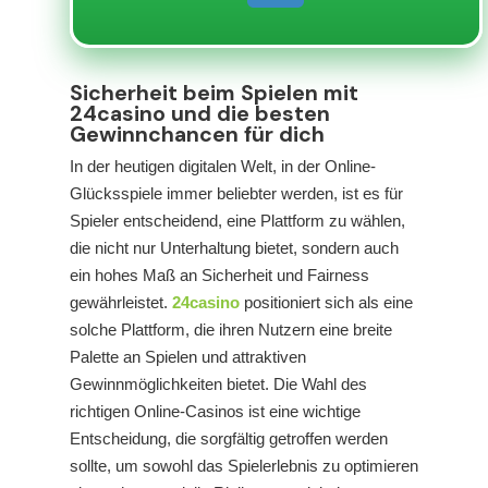
Sicherheit beim Spielen mit
24casino und die besten
Gewinnchancen für dich
In der heutigen digitalen Welt, in der Online-
Glücksspiele immer beliebter werden, ist es für
Spieler entscheidend, eine Plattform zu wählen,
die nicht nur Unterhaltung bietet, sondern auch
ein hohes Maß an Sicherheit und Fairness
gewährleistet.
24casino
positioniert sich als eine
solche Plattform, die ihren Nutzern eine breite
Palette an Spielen und attraktiven
Gewinnmöglichkeiten bietet. Die Wahl des
richtigen Online-Casinos ist eine wichtige
Entscheidung, die sorgfältig getroffen werden
sollte, um sowohl das Spielerlebnis zu optimieren