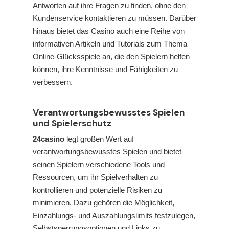
Antworten auf ihre Fragen zu finden, ohne den
Kundenservice kontaktieren zu müssen. Darüber
hinaus bietet das Casino auch eine Reihe von
informativen Artikeln und Tutorials zum Thema
Online-Glücksspiele an, die den Spielern helfen
können, ihre Kenntnisse und Fähigkeiten zu
verbessern.
Verantwortungsbewusstes Spielen
und Spielerschutz
24casino
legt großen Wert auf
verantwortungsbewusstes Spielen und bietet
seinen Spielern verschiedene Tools und
Ressourcen, um ihr Spielverhalten zu
kontrollieren und potenzielle Risiken zu
minimieren. Dazu gehören die Möglichkeit,
Einzahlungs- und Auszahlungslimits festzulegen,
Selbstsperrungsoptionen und Links zu