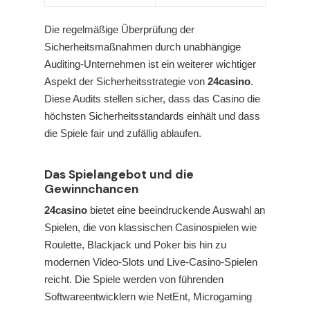
Die regelmäßige Überprüfung der
Sicherheitsmaßnahmen durch unabhängige
Auditing-Unternehmen ist ein weiterer wichtiger
Aspekt der Sicherheitsstrategie von
24casino
.
Diese Audits stellen sicher, dass das Casino die
höchsten Sicherheitsstandards einhält und dass
die Spiele fair und zufällig ablaufen.
Das Spielangebot und die
Gewinnchancen
24casino
bietet eine beeindruckende Auswahl an
Spielen, die von klassischen Casinospielen wie
Roulette, Blackjack und Poker bis hin zu
modernen Video-Slots und Live-Casino-Spielen
reicht. Die Spiele werden von führenden
Softwareentwicklern wie NetEnt, Microgaming