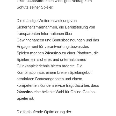
leistet
24casino
einen wichtigen Beitrag zum
Schutz seiner Spieler.
Die ständige Weiterentwicklung von
Sicherheitsmaßnahmen, die Bereitstellung von
transparenten Informationen über
Gewinnchancen und Bonusbedingungen und das
Engagement für verantwortungsbewusstes
Spielen machen
24casino
zu einer Plattform, die
Spielern ein sicheres und unterhaltsames
Glücksspielerlebnis bieten möchte. Die
Kombination aus einem breiten Spielangebot,
attraktiven Bonusangeboten und einem
kompetenten Kundenservice trägt dazu bei, dass
24casino
eine beliebte Wahl für Online-Casino-
Spieler ist.
Die fortlaufende Optimierung der