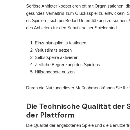
Seriöse Anbieter kooperieren oft mit Organisationen, di
gesundes Verhältnis zum Glücksspiel zu entwickeln. Si
es Spielern, sich bei Bedarf Unterstützung zu suchen. 
des Anbieters für den Schutz seiner Spieler sind.
Einzahlungslimits festlegen
Verlustlimits setzen
Selbstsperre aktivieren
Zeitliche Begrenzung des Spielens
Hilfsangebote nutzen
Durch die Nutzung dieser Maßnahmen können Sie Ihr Sp
Die Technische Qualität der 
der Plattform
Die Qualität der angebotenen Spiele und die Benutzerfre