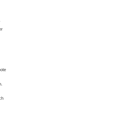
r
er
bote
n.
ch