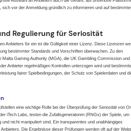
 große Auswahl an Anbietern auch die Gefahr, auf unseriöse Plattform
, sich vor der Anmeldung gründlich zu informieren und auf bestimmte
nd Regulierung für Seriosität
en Anbieters für ein
ist die Gültigkeit einer Lizenz. Diese Lizenzen w
ltung bestimmter Standards und Vorschriften überwachen. Zu den
ie Malta Gaming Authority (MGA), die UK Gambling Commission und 
 der Anbieter regelmäßigen Kontrollen unterzogen wird und bestimmt
leistung fairer Spielbedingungen, der Schutz von Spielerdaten und di
en
tellen eine wichtige Rolle bei der Überprüfung der Seriosität von On
er iTech Labs, testen die Zufallsgeneratoren (RNGs) der Spiele, um
ig und nicht manipuliert sind. Ein transparentes und unabhängiges
es Anbieters. Die Ergebnisse dieser Prüfungen werden oft auf der Webs