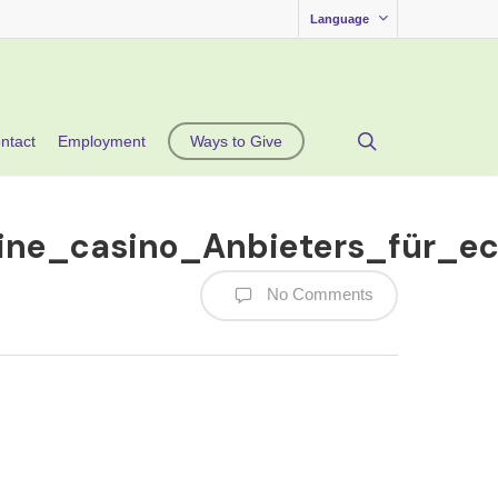
Language
search
ntact
Employment
Ways to Give
ine_casino_Anbieters_für_e
No Comments