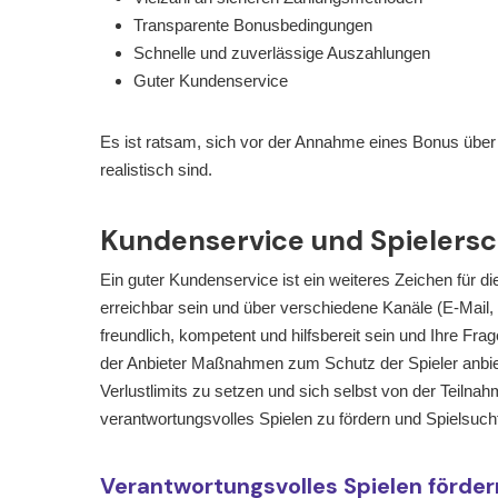
Transparente Bonusbedingungen
Schnelle und zuverlässige Auszahlungen
Guter Kundenservice
Es ist ratsam, sich vor der Annahme eines Bonus über 
realistisch sind.
Kundenservice und Spieler
Ein guter Kundenservice ist ein weiteres Zeichen für di
erreichbar sein und über verschiedene Kanäle (E-Mail, L
freundlich, kompetent und hilfsbereit sein und Ihre Fra
der Anbieter Maßnahmen zum Schutz der Spieler anbiete
Verlustlimits zu setzen und sich selbst von der Teil
verantwortungsvolles Spielen zu fördern und Spielsuc
Verantwortungsvolles Spielen förder