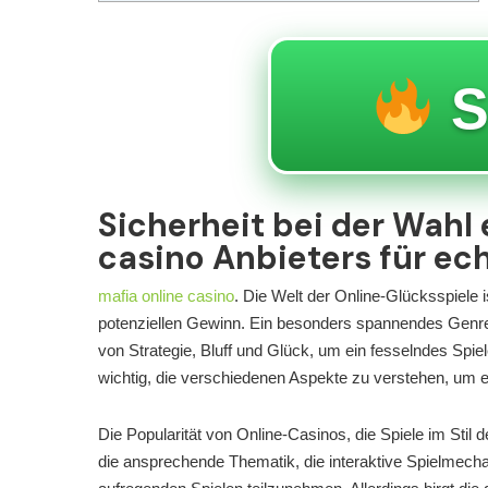
S
Sicherheit bei der Wahl 
casino Anbieters für ec
mafia online casino
. Die Welt der Online-Glücksspiele is
potenziellen Gewinn. Ein besonders spannendes Genre 
von Strategie, Bluff und Glück, um ein fesselndes Spiele
wichtig, die verschiedenen Aspekte zu verstehen, um e
Die Popularität von Online-Casinos, die Spiele im Stil de
die ansprechende Thematik, die interaktive Spielmech