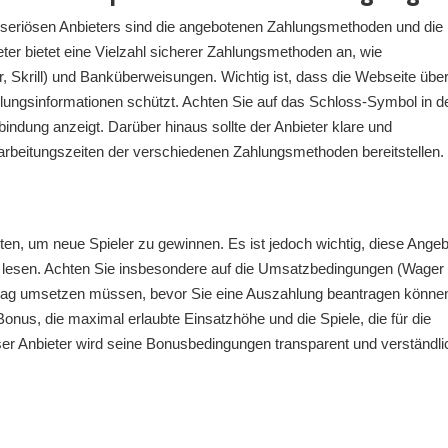
 seriösen
Anbieters sind die angebotenen Zahlungsmethoden und die
er bietet eine Vielzahl sicherer Zahlungsmethoden an, wie
r, Skrill) und Banküberweisungen. Wichtig ist, dass die Webseite übe
hlungsinformationen schützt. Achten Sie auf das Schloss-Symbol in d
indung anzeigt. Darüber hinaus sollte der Anbieter klare und
arbeitungszeiten der verschiedenen Zahlungsmethoden bereitstellen.
ten, um neue Spieler zu gewinnen. Es ist jedoch wichtig, diese Ange
u lesen. Achten Sie insbesondere auf die Umsatzbedingungen (Wager
trag umsetzen müssen, bevor Sie eine Auszahlung beantragen könne
Bonus, die maximal erlaubte Einsatzhöhe und die Spiele, die für die
r Anbieter wird seine Bonusbedingungen transparent und verständli