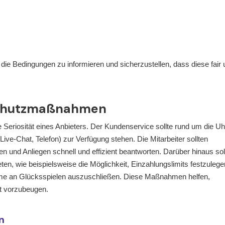
die Bedingungen zu informieren und sicherzustellen, dass diese fair
schutzmaßnahmen
e Seriosität eines
Anbieters. Der Kundenservice sollte rund um die Uh
ive-Chat, Telefon) zur Verfügung stehen. Die Mitarbeiter sollten
gen und Anliegen schnell und effizient beantworten. Darüber hinaus sol
n, wie beispielsweise die Möglichkeit, Einzahlungslimits festzulege
nahme an Glücksspielen auszuschließen. Diese Maßnahmen helfen,
ht vorzubeugen.
n