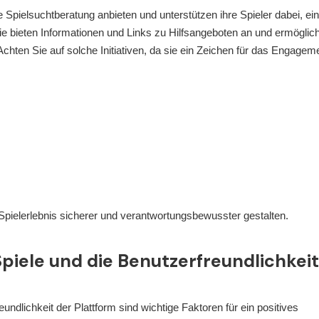
e Spielsuchtberatung anbieten und unterstützen ihre Spieler dabei, ein
e bieten Informationen und Links zu Hilfsangeboten an und ermöglic
Achten Sie auf solche Initiativen, da sie ein Zeichen für das Engagem
ielerlebnis sicherer und verantwortungsbewusster gestalten.
Spiele und die Benutzerfreundlichkeit
undlichkeit der Plattform sind wichtige Faktoren für ein positives