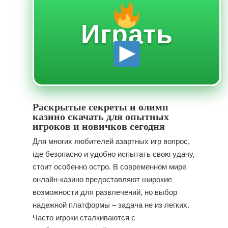
Играть
Раскрытые секреты и олимп
казино скачать для опытных
игроков и новичков сегодня
Для многих любителей азартных игр вопрос,
где безопасно и удобно испытать свою удачу,
стоит особенно остро. В современном мире
онлайн-казино предоставляют широкие
возможности для развлечений, но выбор
надежной платформы – задача не из легких.
Часто игроки сталкиваются с