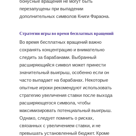
бонусные вращения не могут быть
перезапущены при выпадении
дополнительных символов Книги Фараона.
Стратегии игры во время бесплатных вращений
Во время бесплатных вращений важно
сохранять концентрацию и внимательно
следить за барабанами. Выбранный
расширяющийся символ может принести
значительный выигрыш, особенно если он
часто выпадает на барабанах. Некоторые
опытные игроки рекомендуют использовать
стратегию увеличения ставки после выхода
расширяющегося символа, чтобы
максимизировать потенциальный выигрыш.
Однако, следует помнить о рисках,
связанных с увеличением ставки, и не
превышать установленный бюджет. Кроме