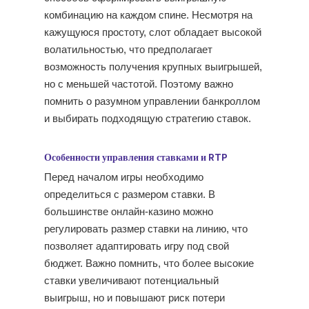
комбинацию на каждом спине. Несмотря на
кажущуюся простоту, слот обладает высокой
волатильностью, что предполагает
возможность получения крупных выигрышей,
но с меньшей частотой. Поэтому важно
помнить о разумном управлении банкроллом
и выбирать подходящую стратегию ставок.
Особенности управления ставками и RTP
Перед началом игры необходимо
определиться с размером ставки. В
большинстве онлайн-казино можно
регулировать размер ставки на линию, что
позволяет адаптировать игру под свой
бюджет. Важно помнить, что более высокие
ставки увеличивают потенциальный
выигрыш, но и повышают риск потери