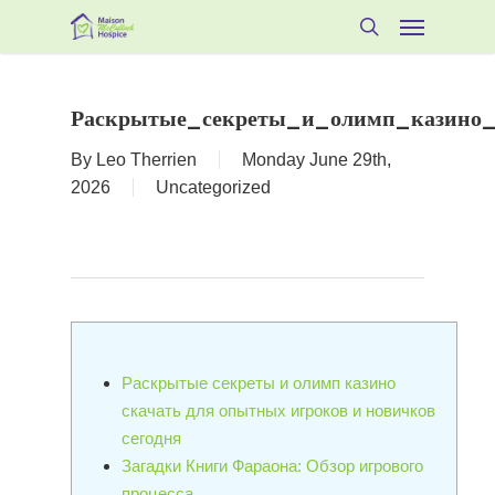
Skip
Menu
to
search
main
content
Раскрытые_секреты_и_олимп_казино_
By
Leo Therrien
Monday June 29th,
2026
Uncategorized
Раскрытые секреты и олимп казино
скачать для опытных игроков и новичков
сегодня
Загадки Книги Фараона: Обзор игрового
процесса