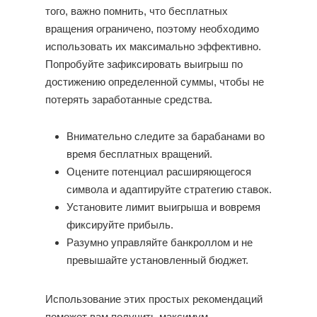
того, важно помнить, что бесплатных
вращения ограничено, поэтому необходимо
использовать их максимально эффективно.
Попробуйте зафиксировать выигрыш по
достижению определенной суммы, чтобы не
потерять заработанные средства.
Внимательно следите за барабанами во
время бесплатных вращений.
Оцените потенциал расширяющегося
символа и адаптируйте стратегию ставок.
Установите лимит выигрыша и вовремя
фиксируйте прибыль.
Разумно управляйте банкроллом и не
превышайте установленный бюджет.
Использование этих простых рекомендаций
поможет вам получить максимум