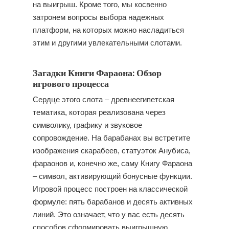
на выигрыш. Кроме того, мы косвенно
затронем вопросы выбора надежных
платформ, на которых можно насладиться
этим и другими увлекательными слотами.
Загадки Книги Фараона: Обзор
игрового процесса
Сердце этого слота – древнеегипетская
тематика, которая реализована через
символику, графику и звуковое
сопровождение. На барабанах вы встретите
изображения скарабеев, статуэток Анубиса,
фараонов и, конечно же, саму Книгу Фараона
– символ, активирующий бонусные функции.
Игровой процесс построен на классической
формуле: пять барабанов и десять активных
линий. Это означает, что у вас есть десять
способов сформировать выигрышную