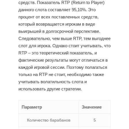
средств. Показатель RTP (Return to Player)
данного слота составляет 95,10%. Это
процент от всех поставленных средств,
который возвращается игрокам в виде
выигрышей в долгосрочной перспективе.
Следовательно, чем выше RTP, тем выгоднее
слот для игрока. Однако стоит учитывать, что
RTP – это теоретический показатель, и
фактические результаты могут отличаться в
каждой игровой сессии. Поэтому полагаться
только на RTP не стоит, необходимо также
учитывать волатильность слота и
использовать другие стратегии.
Параметр
Значение
Количество барабанов
5