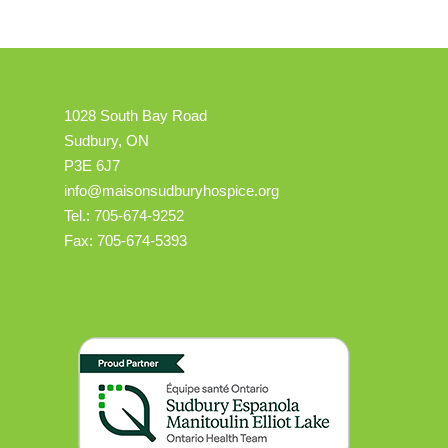
1028 South Bay Road
Sudbury, ON
P3E 6J7
info@maisonsudburyhospice.org
Tel.: 705-674-9252
Fax: 705-674-5393