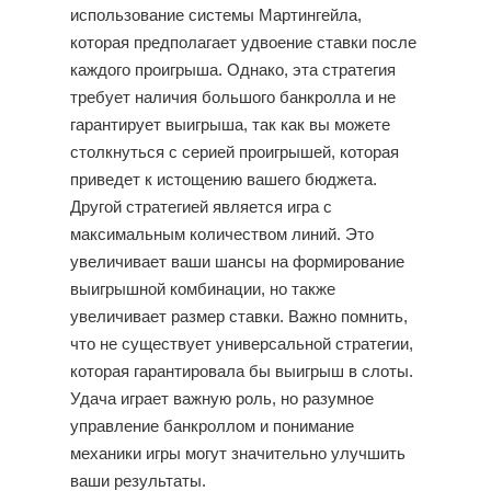
использование системы Мартингейла,
которая предполагает удвоение ставки после
каждого проигрыша. Однако, эта стратегия
требует наличия большого банкролла и не
гарантирует выигрыша, так как вы можете
столкнуться с серией проигрышей, которая
приведет к истощению вашего бюджета.
Другой стратегией является игра с
максимальным количеством линий. Это
увеличивает ваши шансы на формирование
выигрышной комбинации, но также
увеличивает размер ставки. Важно помнить,
что не существует универсальной стратегии,
которая гарантировала бы выигрыш в слоты.
Удача играет важную роль, но разумное
управление банкроллом и понимание
механики игры могут значительно улучшить
ваши результаты.