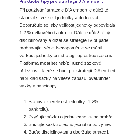
Praktické tipy pro strategii D'Alembert
Při používání strategie D'Alembert je důležité
stanovit si velikost jednotky a dodržovat ji.
Doporučuje se, aby velikost jednotky odpovídala
1-2 % celkového bankrollu. Dále je důležité být
disciplinovaný a držet se strategie i v případě
prohrávající série. Nedoporučuje se měnit
velikost jednotky ani strategii uprostřed sázení.
Platforma
mostbet
nabízí různé sázkové
příležitosti, které se hodí pro strategii D'Alembert,
například sázky na vítěze zápasu, over/under
sázky a handicapy.
Stanovte si velikost jednotky (1-2%
bankrollu).
Zvyšujte sázku o jednu jednotku po prohře.
Snižujte sázku o jednu jednotku po výhře.
Buďte disciplinovaní a dodržujte strategii.