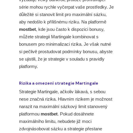
série mohou rychle vyčerpat vaše prostředky. Je
důležité si stanovit limit pro maximální sázku,
aby nedošlo k přílišnému riziku. Na platformě
mostbet
, kde jsou často k dispozici bonusy,
můžete strategii Martingale kombinovat s
bonusem pro minimalizaci rizika. Je však nutné
si pečlivě prostudovat podmínky bonusu, abyste
se ujistili, že je strategie v souladu s pravidly
platformy.
Rizika a omezení strategie Martingale
Strategie Martingale, ačkoliv lákavá, s sebou
nese značná rizika. Hlavním rizikem je možnost
narazit na maximální sázkový limit stanovený
platformou
mostbet
. Pokud dosáhnete
maximálního limitu, nebudete již moci
zdvojnásobovat sázku a strategie přestane