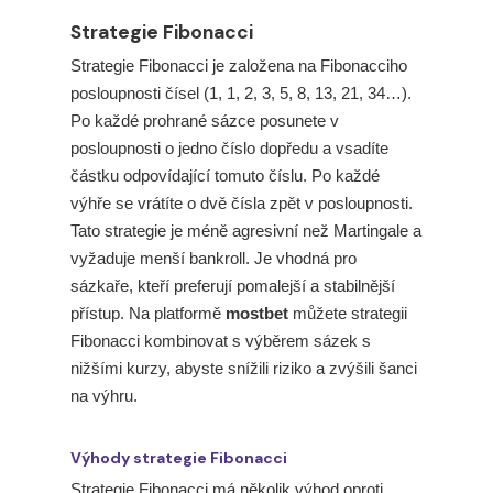
Strategie Fibonacci
Strategie Fibonacci je založena na Fibonacciho
posloupnosti čísel (1, 1, 2, 3, 5, 8, 13, 21, 34…).
Po každé prohrané sázce posunete v
posloupnosti o jedno číslo dopředu a vsadíte
částku odpovídající tomuto číslu. Po každé
výhře se vrátíte o dvě čísla zpět v posloupnosti.
Tato strategie je méně agresivní než Martingale a
vyžaduje menší bankroll. Je vhodná pro
sázkaře, kteří preferují pomalejší a stabilnější
přístup. Na platformě
mostbet
můžete strategii
Fibonacci kombinovat s výběrem sázek s
nižšími kurzy, abyste snížili riziko a zvýšili šanci
na výhru.
Výhody strategie Fibonacci
Strategie Fibonacci má několik výhod oproti