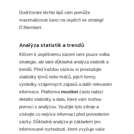
Dodržování těchto tipů vám pomůže
maximalizovat šanci na úspěch se strategií
D'Alembert.
Analýza statistik a trendů
Klíčem k úspěšnému sázení není pouze volba
strategie, ale také důkladná analýza statistik a
trendů. Před každou sázkou si prostudujte
statistiky týmů nebo hráčů, jejich formy,
výsledky vzájemných zápasů a další relevantní
informace. Platforma
mostbet
často nabízí
detailní statistiky a data, které vám mohou
pomoci s analýzou. Využijte tyto zdroje a
získejte co nejvíce informací před provedením
sázky. Důkladná analýza je základem pro
informované rozhodnutí, které zvyšuje vaše