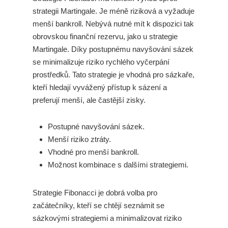
strategii Martingale. Je méně riziková a vyžaduje
menší bankroll. Nebývá nutné mít k dispozici tak
obrovskou finanční rezervu, jako u strategie
Martingale. Díky postupnému navyšování sázek
se minimalizuje riziko rychlého vyčerpání
prostředků. Tato strategie je vhodná pro sázkaře,
kteří hledají vyvážený přístup k sázení a
preferují menší, ale častější zisky.
Postupné navyšování sázek.
Menší riziko ztráty.
Vhodné pro menší bankroll.
Možnost kombinace s dalšími strategiemi.
Strategie Fibonacci je dobrá volba pro
začátečníky, kteří se chtějí seznámit se
sázkovými strategiemi a minimalizovat riziko