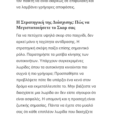
τον παίκτη να είναι διαρκώς σε επιφυλακή και
να λαμβάνει γρήγορες αποφάσεις.
Η Στρατηγική της Διάσχισης: Πώς να
Μεγιστοποιήσετε το Σκορ σας
Για να πετύχετε υψηλά σκορ στο παιχνίδι, δεν
αρκεί μόνο η ταχύτητα αντίδρασης. Η
στρατηγική σκέψη παίζει επίσης σημαντικό
ρόλο. Παρατηρήστε τα μοτίβα κίνησης των
αυτοκινήτων. Υπάρχουν συγκεκριμένες
λωρίδες όπου τα αυτοκίνητα κινούνται πιο
συχνά ή πιο γρήγορα; Προσπαθήστε να
προβλέψετε πότε θα υπάρξει ένα κενό στον
δρόμο και εκμεταλλευτείτε το. Μην βιάζεστε να
διασχίσετε μια λωρίδα αν δεν είστε σίγουροι ότι
είναι ασφαλές. Η υπομονή και η προσοχή είναι
ζωτικής σημασίας. Πάντα να έχετε στο μυαλό
σας ότι κάθε επιπλέον λωρίδα που διασχίζετε