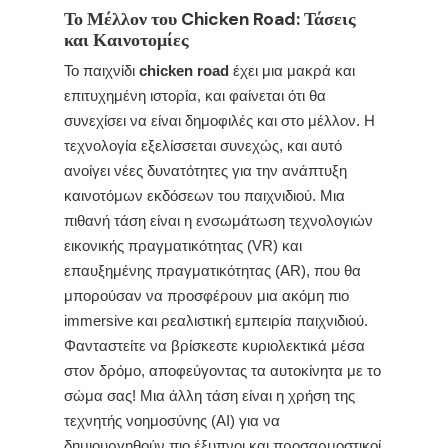
Το Μέλλον του Chicken Road: Τάσεις
και Καινοτομίες
Το παιχνίδι
chicken road
έχει μια μακρά και
επιτυχημένη ιστορία, και φαίνεται ότι θα
συνεχίσει να είναι δημοφιλές και στο μέλλον. Η
τεχνολογία εξελίσσεται συνεχώς, και αυτό
ανοίγει νέες δυνατότητες για την ανάπτυξη
καινοτόμων εκδόσεων του παιχνιδιού. Μια
πιθανή τάση είναι η ενσωμάτωση τεχνολογιών
εικονικής πραγματικότητας (VR) και
επαυξημένης πραγματικότητας (AR), που θα
μπορούσαν να προσφέρουν μια ακόμη πιο
immersive και ρεαλιστική εμπειρία παιχνιδιού.
Φανταστείτε να βρίσκεστε κυριολεκτικά μέσα
στον δρόμο, αποφεύγοντας τα αυτοκίνητα με το
σώμα σας! Μια άλλη τάση είναι η χρήση της
τεχνητής νοημοσύνης (AI) για να
δημιουργηθούν πιο έξυπνοι και προσαρμοστικοί