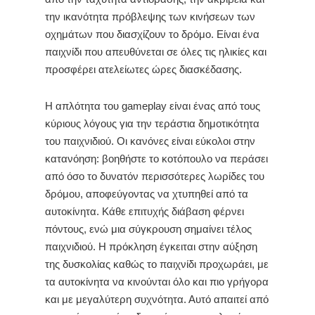
την ικανότητα πρόβλεψης των κινήσεων των
οχημάτων που διασχίζουν το δρόμο. Είναι ένα
παιχνίδι που απευθύνεται σε όλες τις ηλικίες και
προσφέρει ατελείωτες ώρες διασκέδασης.
Η απλότητα του gameplay είναι ένας από τους
κύριους λόγους για την τεράστια δημοτικότητα
του παιχνιδιού. Οι κανόνες είναι εύκολοι στην
κατανόηση: βοηθήστε το κοτόπουλο να περάσει
από όσο το δυνατόν περισσότερες λωρίδες του
δρόμου, αποφεύγοντας να χτυπηθεί από τα
αυτοκίνητα. Κάθε επιτυχής διάβαση φέρνει
πόντους, ενώ μια σύγκρουση σημαίνει τέλος
παιχνιδιού. Η πρόκληση έγκειται στην αύξηση
της δυσκολίας καθώς το παιχνίδι προχωράει, με
τα αυτοκίνητα να κινούνται όλο και πιο γρήγορα
και με μεγαλύτερη συχνότητα. Αυτό απαιτεί από