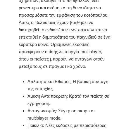
οχημάτων, αλλαγές στο περιβάλλον, νέα
power-ups και ακόμη και τη δυνατότητα να
προσαρμόσετε την εμφάνιση του κοτόπουλου.
Αυτές οι βελτιώσεις έχουν βοηθήσει να
διατηρηθεί το ενδιαφέρον των παικτών και να
επεκταθεί η δημοτικότητα του παιχνιδιού σε ένα
ευρύτερο κοινό. Ορισμένες εκδόσεις
προσφέρουν επίσης λειτουργία multiplayer,
όπου οι παίκτες μπορούν να ανταγωνιστούν
μεταξύ τους σε πραγματικό χρόνο.
Απλότητα και Εθισμός: Η βασική συνταγή
της επιτυχίας.
Άμεση Ανταπόκριση: Κρατά τον παίκτη σε
εγρήγορση.
Ανταγωνισμός: Σύγκριση σκορ και
multiplayer mode.
Ποικιλία: Νέες εκδόσεις με περισσότερες