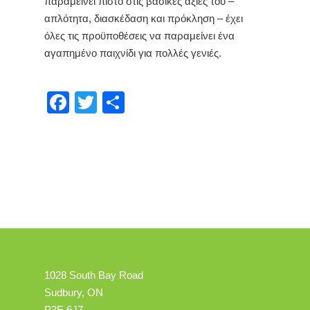
παραμείνει πιστό στις βασικές αξίες του –
απλότητα, διασκέδαση και πρόκληση – έχει
όλες τις προϋποθέσεις να παραμείνει ένα
αγαπημένο παιχνίδι για πολλές γενιές.
Facebook
Twitter
Share
1028 South Bay Road
Sudbury, ON
P3E 6J7