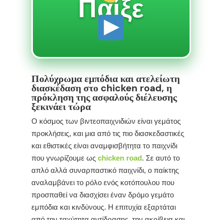
Παίξε
Πολύχρωμα εμπόδια και ατελείωτη
διασκέδαση στο chicken road, η
πρόκληση της ασφαλούς διέλευσης
ξεκινάει τώρα
Ο κόσμος των βιντεοπαιχνιδιών είναι γεμάτος
προκλήσεις, και μια από τις πιο διασκεδαστικές
και εθιστικές είναι αναμφισβήτητα το παιχνίδι
που γνωρίζουμε ως
chicken road
. Σε αυτό το
απλό αλλά συναρπαστικό παιχνίδι, ο παίκτης
αναλαμβάνει το ρόλο ενός κοτόπουλου που
προσπαθεί να διασχίσει έναν δρόμο γεμάτο
εμπόδια και κινδύνους. Η επιτυχία εξαρτάται
από την ταχύτητα αντίδρασης, την ακρίβεια και