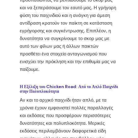
και να ξεπεράσουμε τον εαυτό μας. Η γρήγορη
φύση του παιχνιδιού και η ανάγκη για άμεση
αντίδραση κρατούν τον παίκτη σε κατάσταση
εγρήγορσης και συγκέντρωσης. Επιπλέον, η
δυνατότητα να συγκρίνουμε το σκορ μας με
αυτό των φίλων μας ή άλλων παικτών
προσθέτει ένα στοιχείο ανταγωνισμού που
ενισχύει την πρόκληση και την επιθυμία μας να
παίζουμε.
Η Εξέλιξη του Chicken Road: Από το Απλό Παιχνίδι
στην Πολυπλοκότητα
Αν και το αρχικό παιχνίδι ήταν απλό, με τα
χρόνια έχουν εμφανιστεί πολλές παραλλαγές
και εκδόσεις που προσφέρουν περισσότερες
δυνατότητες και πολυπλοκότητα. Μερικές
εκδόσεις περιλαμβάνουν διαφορετικά είδη