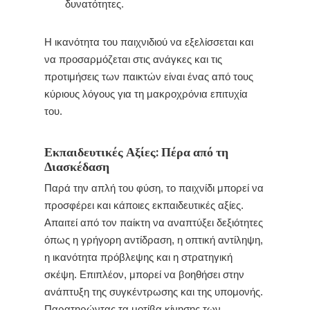
δυνατότητες.
Η ικανότητα του παιχνιδιού να εξελίσσεται και
να προσαρμόζεται στις ανάγκες και τις
προτιμήσεις των παικτών είναι ένας από τους
κύριους λόγους για τη μακροχρόνια επιτυχία
του.
Εκπαιδευτικές Αξίες: Πέρα από τη
Διασκέδαση
Παρά την απλή του φύση, το παιχνίδι μπορεί να
προσφέρει και κάποιες εκπαιδευτικές αξίες.
Απαιτεί από τον παίκτη να αναπτύξει δεξιότητες
όπως η γρήγορη αντίδραση, η οπτική αντίληψη,
η ικανότητα πρόβλεψης και η στρατηγική
σκέψη. Επιπλέον, μπορεί να βοηθήσει στην
ανάπτυξη της συγκέντρωσης και της υπομονής.
Παρατηρώντας τα μοτίβα κίνησης των