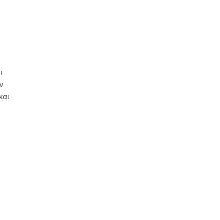
ι
ην
και