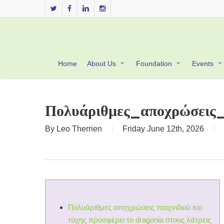
Skip
twitter
facebook
linkedin
instagram
to
main
content
Home
About Us
Foundation
Events
Πολυάριθμες_αποχρώσεις_
By
Leo Therrien
Friday June 12th, 2026
Πολυάριθμες αποχρώσεις παιχνιδιού και
τύχης προσφέρει το dragonia στους λάτρεις