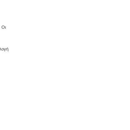
 Οι
ιλογή