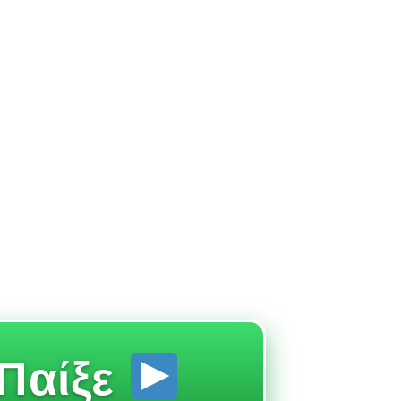
Παίξε