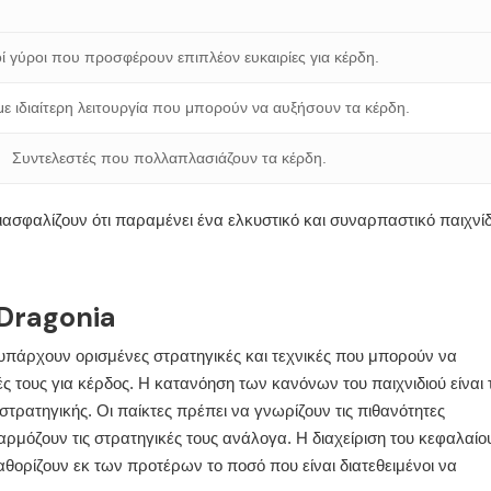
οί γύροι που προσφέρουν επιπλέον ευκαιρίες για κέρδη.
ε ιδιαίτερη λειτουργία που μπορούν να αυξήσουν τα κέρδη.
Συντελεστές που πολλαπλασιάζουν τα κέρδη.
διασφαλίζουν ότι παραμένει ένα ελκυστικό και συναρπαστικό παιχνίδ
ο Dragonia
 υπάρχουν ορισμένες στρατηγικές και τεχνικές που μπορούν να
ς τους για κέρδος. Η κατανόηση των κανόνων του παιχνιδιού είναι 
τρατηγικής. Οι παίκτες πρέπει να γνωρίζουν τις πιθανότητες
μόζουν τις στρατηγικές τους ανάλογα. Η διαχείριση του κεφαλαίο
καθορίζουν εκ των προτέρων το ποσό που είναι διατεθειμένοι να