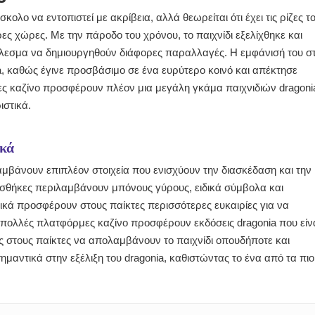
κολο να εντοπιστεί με ακρίβεια, αλλά θεωρείται ότι έχει τις ρίζες τ
ες χώρες. Με την πάροδο του χρόνου, το παιχνίδι εξελίχθηκε και
λεσμα να δημιουργηθούν διάφορες παραλλαγές. Η εμφάνισή του σ
ia, καθώς έγινε προσβάσιμο σε ένα ευρύτερο κοινό και απέκτησε
ες καζίνο προσφέρουν πλέον μια μεγάλη γκάμα παιχνιδιών dragoni
ιστικά.
ικά
μβάνουν επιπλέον στοιχεία που ενισχύουν την διασκέδαση και την
ροσθήκες περιλαμβάνουν μπόνους γύρους, ειδικά σύμβολα και
κά προσφέρουν στους παίκτες περισσότερες ευκαιρίες για να
 πολλές πλατφόρμες καζίνο προσφέρουν εκδόσεις dragonia που είν
ας στους παίκτες να απολαμβάνουν το παιχνίδι οπουδήποτε και
μαντικά στην εξέλιξη του dragonia, καθιστώντας το ένα από τα πιο