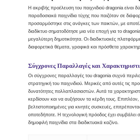
Η ακριβής προέλευση του παιχνιδιού dragonia είναι δύσ
παραδοσιακά παιχνίδια τύχης που παιζόταν σε διάφορ
προσαρμόστηκε στις ανάγκες των παικτών, με αποτέ
διαδίκτυο σηματοδότησε μια νέα εποχή για το dragon
μεγαλύτερη δημοτικότητα. Οι διαδικτυακές πλατφόρμ
διαφορετικά θέματα, γραφικά και πρόσθετα χαρακτηρ
Σύγχρονες Παραλλαγές και Χαρακτηριστ
Οι σύγχρονες παραλλαγές του dragonia συχνά περιλα
στρατηγική του παιχνιδιού. Μερικές από αυτές τις π
δυνατότητες πολλαπλασιαστών. Αυτά τα χαρακτηριστι
κερδίσουν και να αυξήσουν τα κέρδη τους. Επιπλέον,
βελτιστοποιημένες για κινητές συσκευές, επιτρέποντ
οποτεδήποτε. Η τεχνολογική πρόοδος έχει συμβάλει ση
δημοφιλή παιχνίδια στα διαδικτυακά καζίνο.