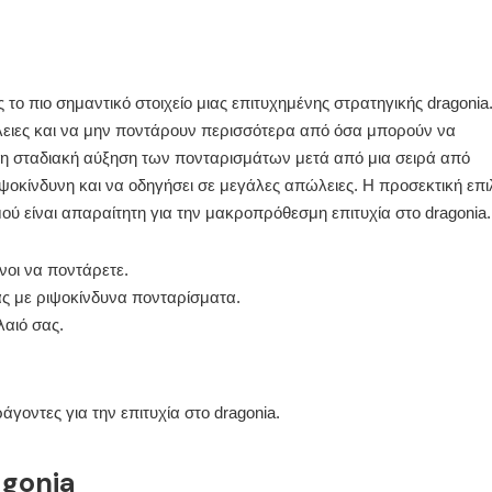
 το πιο σημαντικό στοιχείο μιας επιτυχημένης στρατηγικής dragonia.
λειες και να μην ποντάρουν περισσότερα από όσα μπορούν να
ι η σταδιακή αύξηση των πονταρισμάτων μετά από μια σειρά από
ιψοκίνδυνη και να οδηγήσει σε μεγάλες απώλειες. Η προσεκτική επ
ύ είναι απαραίτητη για την μακροπρόθεσμη επιτυχία στο dragonia.
νοι να ποντάρετε.
ας με ριψοκίνδυνα πονταρίσματα.
λαιό σας.
άγοντες για την επιτυχία στο dragonia.
agonia