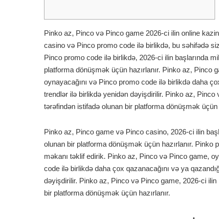
Pinko az, Pinco və Pinco game 2026-ci ilin online kazi
casino və Pinco promo code ilə birlikdə, bu səhifədə si
Pinco promo code ilə birlikdə, 2026-ci ilin başlarında m
platforma dönüşmək üçün hazırlanır. Pinko az, Pinco
oynayacağını və Pinco promo code ilə birlikdə daha ço
trendlər ilə birlikdə yenidən dəyişdirilir. Pinko az, Pin
tərəfindən istifadə olunan bir platforma dönüşmək üçün 
Pinko az, Pinco game və Pinco casino, 2026-ci ilin baş
olunan bir platforma dönüşmək üçün hazırlanır. Pinko pr
məkanı təklif edirik. Pinko az, Pinco və Pinco game, 
code ilə birlikdə daha çox qazanacağını və ya qazandığı
dəyişdirilir. Pinko az, Pinco və Pinco game, 2026-ci ili
bir platforma dönüşmək üçün hazırlanır.