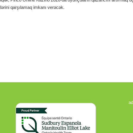
llərini qarşılamaq imkanı verəcək.
a