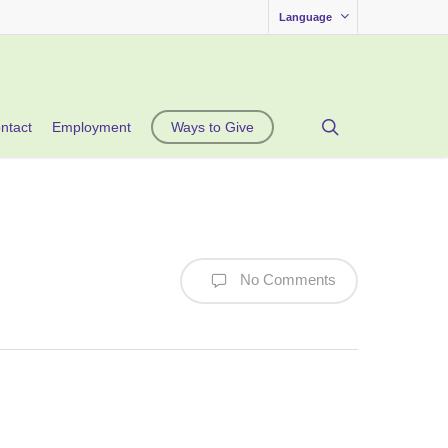
Language
search
ntact
Employment
Ways to Give
No Comments