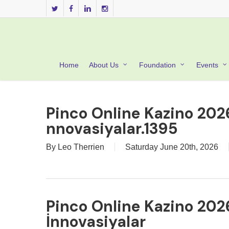
Skip
twitter
facebook
linkedin
instagram
to
main
content
Home
About Us
Foundation
Events
Pinco Online Kazino 2026
nnovasiyalar.1395
By
Leo Therrien
Saturday June 20th, 2026
Pinco Online Kazino 2026
İnnovasiyalar