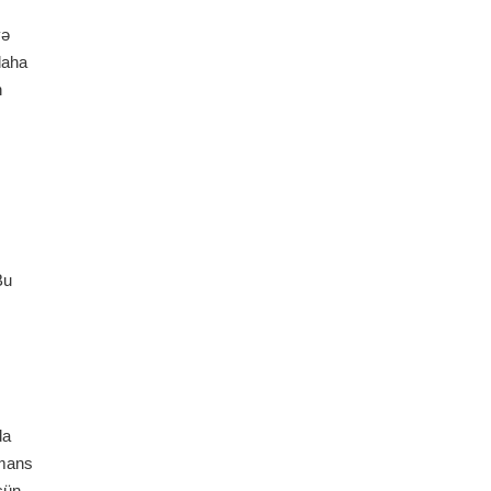
və
daha
n
Bu
da
rmans
çün