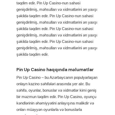
təqdim edir. Pin Up Casino-nun sahəsi
genişdirilmiş, məhsulları və xidmətlərini ən yaxşı
şəkildə təqdim edir. Pin Up Casino-nun sahəsi
genişdirilmiş, məhsulları və xidmətlərini ən yaxşı
şəkildə təqdim edir. Pin Up Casino-nun sahəsi
genişdirilmiş, məhsulları və xidmətlərini ən yaxşı
şəkildə təqdim edir. Pin Up Casino-nun sahəsi
genişdirilmiş, məhsulları və xidmətlərini ən yaxşı
şəkildə təqdim edir.
Pin Up Casino haqqında məlumatlar
Pin Up Casino – bu Azərbaycanın populyarlaşan
onlayn kazino səhifələri arasında yer alır. Bu
səhifə, oyunlar, bonuslar və xidmətlər kimi geniş
bir məzmun təqdim edir. Pin Up Casino, oyunçu
kəndlərinin əhəmiyyətini anlayışına malikdir və
onları müəyyən oyunlarla və bonuslarla