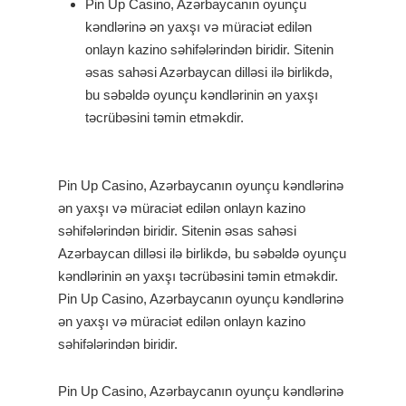
Pin Up Casino, Azərbaycanın oyunçu
kəndlərinə ən yaxşı və müraciət edilən
onlayn kazino səhifələrindən biridir. Sitenin
əsas sahəsi Azərbaycan dilləsi ilə birlikdə,
bu səbəldə oyunçu kəndlərinin ən yaxşı
təcrübəsini təmin etməkdir.
Pin Up Casino, Azərbaycanın oyunçu kəndlərinə
ən yaxşı və müraciət edilən onlayn kazino
səhifələrindən biridir. Sitenin əsas sahəsi
Azərbaycan dilləsi ilə birlikdə, bu səbəldə oyunçu
kəndlərinin ən yaxşı təcrübəsini təmin etməkdir.
Pin Up Casino, Azərbaycanın oyunçu kəndlərinə
ən yaxşı və müraciət edilən onlayn kazino
səhifələrindən biridir.
Pin Up Casino, Azərbaycanın oyunçu kəndlərinə