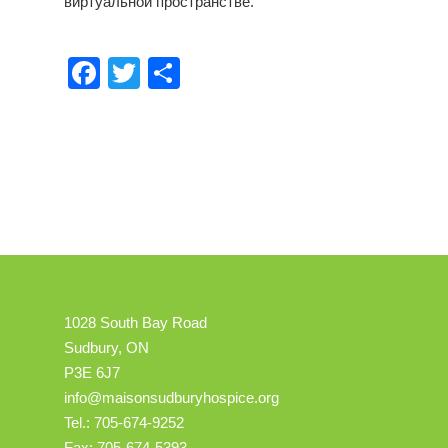
виртуальной пространстве.
Facebook
Twitter
Share
1028 South Bay Road
Sudbury, ON
P3E 6J7
info@maisonsudburyhospice.org
Tel.: 705-674-9252
Fax: 705-674-5393