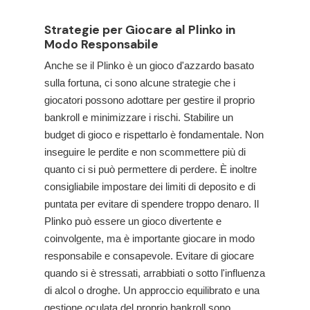
Strategie per Giocare al Plinko in
Modo Responsabile
Anche se il Plinko è un gioco d'azzardo basato
sulla fortuna, ci sono alcune strategie che i
giocatori possono adottare per gestire il proprio
bankroll e minimizzare i rischi. Stabilire un
budget di gioco e rispettarlo è fondamentale. Non
inseguire le perdite e non scommettere più di
quanto ci si può permettere di perdere. È inoltre
consigliabile impostare dei limiti di deposito e di
puntata per evitare di spendere troppo denaro. Il
Plinko può essere un gioco divertente e
coinvolgente, ma è importante giocare in modo
responsabile e consapevole. Evitare di giocare
quando si è stressati, arrabbiati o sotto l'influenza
di alcol o droghe. Un approccio equilibrato e una
gestione oculata del proprio bankroll sono