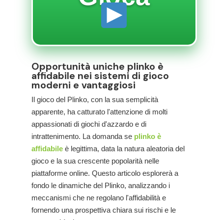
Opportunità uniche plinko è
affidabile nei sistemi di gioco
moderni e vantaggiosi
Il gioco del Plinko, con la sua semplicità
apparente, ha catturato l'attenzione di molti
appassionati di giochi d'azzardo e di
intrattenimento. La domanda se
plinko è
affidabile
è legittima, data la natura aleatoria del
gioco e la sua crescente popolarità nelle
piattaforme online. Questo articolo esplorerà a
fondo le dinamiche del Plinko, analizzando i
meccanismi che ne regolano l'affidabilità e
fornendo una prospettiva chiara sui rischi e le