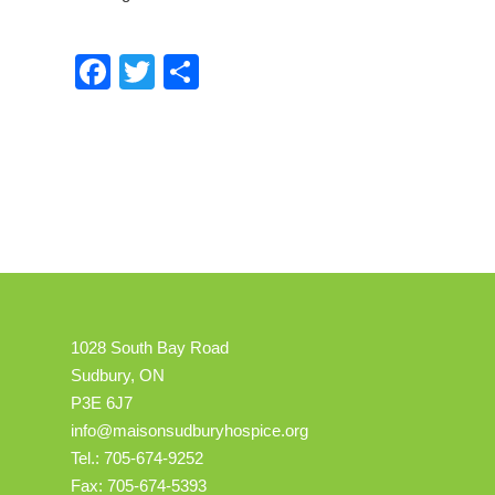
Facebook
Twitter
Share
1028 South Bay Road
Sudbury, ON
P3E 6J7
info@maisonsudburyhospice.org
Tel.: 705-674-9252
Fax: 705-674-5393