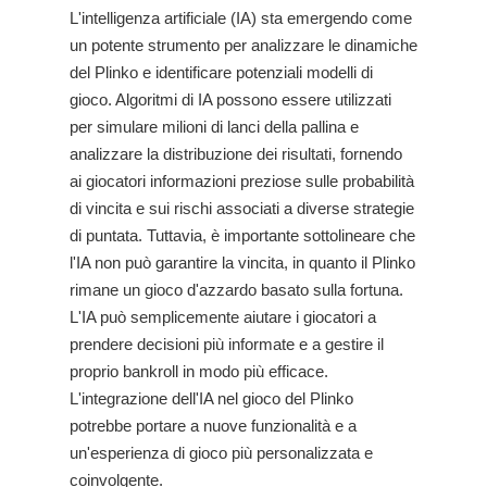
L'intelligenza artificiale (IA) sta emergendo come
un potente strumento per analizzare le dinamiche
del Plinko e identificare potenziali modelli di
gioco. Algoritmi di IA possono essere utilizzati
per simulare milioni di lanci della pallina e
analizzare la distribuzione dei risultati, fornendo
ai giocatori informazioni preziose sulle probabilità
di vincita e sui rischi associati a diverse strategie
di puntata. Tuttavia, è importante sottolineare che
l'IA non può garantire la vincita, in quanto il Plinko
rimane un gioco d'azzardo basato sulla fortuna.
L'IA può semplicemente aiutare i giocatori a
prendere decisioni più informate e a gestire il
proprio bankroll in modo più efficace.
L'integrazione dell'IA nel gioco del Plinko
potrebbe portare a nuove funzionalità e a
un'esperienza di gioco più personalizzata e
coinvolgente.