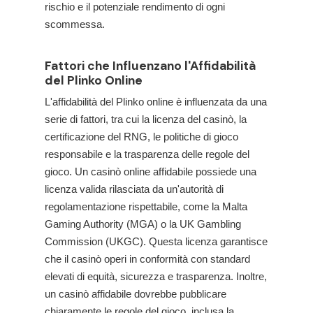
rischio e il potenziale rendimento di ogni
scommessa.
Fattori che Influenzano l'Affidabilità
del Plinko Online
L'affidabilità del Plinko online è influenzata da una
serie di fattori, tra cui la licenza del casinò, la
certificazione del RNG, le politiche di gioco
responsabile e la trasparenza delle regole del
gioco. Un casinò online affidabile possiede una
licenza valida rilasciata da un'autorità di
regolamentazione rispettabile, come la Malta
Gaming Authority (MGA) o la UK Gambling
Commission (UKGC). Questa licenza garantisce
che il casinò operi in conformità con standard
elevati di equità, sicurezza e trasparenza. Inoltre,
un casinò affidabile dovrebbe pubblicare
chiaramente le regole del gioco, inclusa la