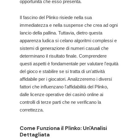
opportunità che esso presenta.
Il fascino del Plinko risiede nella sua
immediatezza e nella suspense che crea ad ogni
lancio della pallina. Tuttavia, dietro questa
apparenza ludica si celano algoritmi complessi e
sistemi di generazione di numeri casuali che
determinano il risultato finale. Comprendere
questi aspetti è fondamentale per valutare l'equità
del gioco e stabilire se si tratta di un'attività
affidabile per i giocatori. Analizzeremo i diversi
fattori che influenzano l'affidabilità del Plinko,
dalle licenze operative dei casinò online ai
controlli di terze parti che ne verificano la
correttezza.
Come Funziona il Plinko: Un'Analisi
Dettagliata