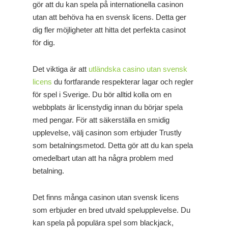
gör att du kan spela på internationella casinon
utan att behöva ha en svensk licens. Detta ger
dig fler möjligheter att hitta det perfekta casinot
för dig.
Det viktiga är att
utländska casino utan svensk
licens
du fortfarande respekterar lagar och regler
för spel i Sverige. Du bör alltid kolla om en
webbplats är licenstydig innan du börjar spela
med pengar. För att säkerställa en smidig
upplevelse, välj casinon som erbjuder Trustly
som betalningsmetod. Detta gör att du kan spela
omedelbart utan att ha några problem med
betalning.
Det finns många casinon utan svensk licens
som erbjuder en bred utvald spelupplevelse. Du
kan spela på populära spel som blackjack,