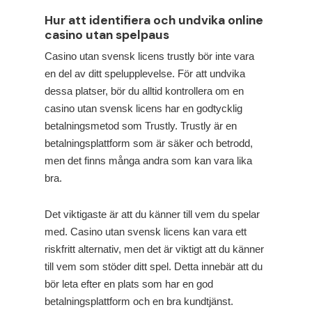
Hur att identifiera och undvika online
casino utan spelpaus
Casino utan svensk licens trustly bör inte vara
en del av ditt spelupplevelse. För att undvika
dessa platser, bör du alltid kontrollera om en
casino utan svensk licens har en godtycklig
betalningsmetod som Trustly. Trustly är en
betalningsplattform som är säker och betrodd,
men det finns många andra som kan vara lika
bra.
Det viktigaste är att du känner till vem du spelar
med. Casino utan svensk licens kan vara ett
riskfritt alternativ, men det är viktigt att du känner
till vem som stöder ditt spel. Detta innebär att du
bör leta efter en plats som har en god
betalningsplattform och en bra kundtjänst.