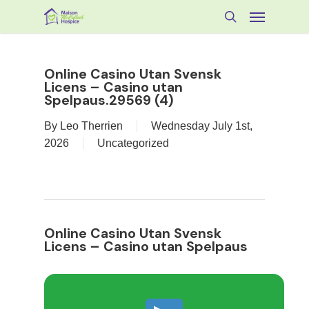
Skip
Menu
to
search
main
content
Online Casino Utan Svensk
Licens – Casino utan
Spelpaus.29569 (4)
By
Leo Therrien
Wednesday July 1st,
2026
Uncategorized
Online Casino Utan Svensk
Licens – Casino utan Spelpaus