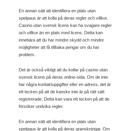
En annan sätt att identifiera en plats utan
spelpaus är att kolla på deras regler och villkor.
Casino utan svensk licens kan ha svagare regler
och villkor än en plats med licens. Detta kan
innebära att du har mindre skydd och mindre
möjligheter att få tillbaka pengar om du har
problem.
Det är också viktigt att du kollar på casino utan
svensk licens på deras online-sida. Om de inte
har några kontaktuppgifter eller en adress, det är
ett tecken på att de kanske inte är på rätt sätt
registrerade. Detta kan vara ett tecken på att de
försöker undvika regler.
En annan sätt att identifiera en plats utan
spelpaus är att kolla på deras granskningar. Om