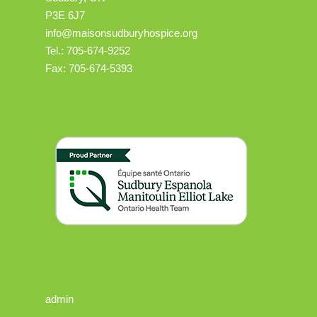
P3E 6J7
info@maisonsudburyhospice.org
Tel.: 705-674-9252
Fax: 705-674-5393
admin