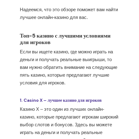
Надеемся, что это обзоре поможет вам найти
лучшее онлайн-казино для вас.
Топ-5 казино с лучшими условиями
для игроков
Если вы ищете казино, где можно играть на
деньги и получать реальные выигрыши, то
вам нужно обратить внимание на следующие
пять казино, которые предлагают лучшие
условия для игроков.
1. Casino X – лучшее казино для игроков
Казино X – это один из лучших онлайн-
казино, которые предлагают игрокам широкий
выбор слотов и бонусов. Здесь вы можете
играть на деньги и получать реальные