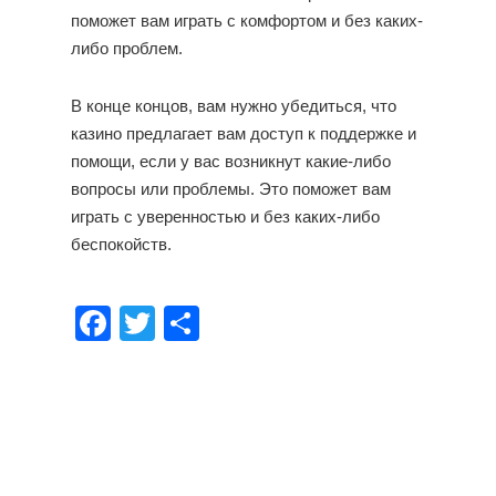
поможет вам играть с комфортом и без каких-
либо проблем.
В конце концов, вам нужно убедиться, что
казино предлагает вам доступ к поддержке и
помощи, если у вас возникнут какие-либо
вопросы или проблемы. Это поможет вам
играть с уверенностью и без каких-либо
беспокойств.
Facebook
Twitter
Share