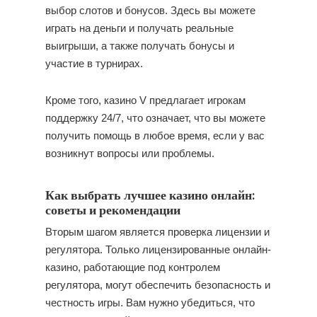
выбор слотов и бонусов. Здесь вы можете
играть на деньги и получать реальные
выигрыши, а также получать бонусы и
участие в турнирах.
Кроме того, казино V предлагает игрокам
поддержку 24/7, что означает, что вы можете
получить помощь в любое время, если у вас
возникнут вопросы или проблемы.
Как выбрать лучшее казино онлайн:
советы и рекомендации
Вторым шагом является проверка лицензии и
регулятора. Только лицензированные онлайн-
казино, работающие под контролем
регулятора, могут обеспечить безопасность и
честность игры. Вам нужно убедиться, что