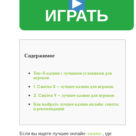
ИГРАТЬ
Содержимое
Топ-5 казино с лучшими условиями для
игроков
1. Casino X – лучшее казино для игроков
2. Casino Y – лучшее казино для игроков
Как выбрать лучшее казино онлайн: советы
и рекомендации
Если вы ищете лучшее онлайн-
казино
, где