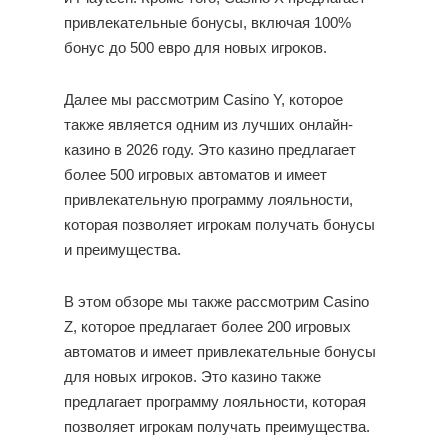
привлекательные бонусы, включая 100%
бонус до 500 евро для новых игроков.
Далее мы рассмотрим Casino Y, которое
также является одним из лучших онлайн-
казино в 2026 году. Это казино предлагает
более 500 игровых автоматов и имеет
привлекательную программу лояльности,
которая позволяет игрокам получать бонусы
и преимущества.
В этом обзоре мы также рассмотрим Casino
Z, которое предлагает более 200 игровых
автоматов и имеет привлекательные бонусы
для новых игроков. Это казино также
предлагает программу лояльности, которая
позволяет игрокам получать преимущества.